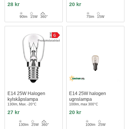
28 kr
20 kr
90lm
15W
360°
75lm
15W
Produktdatablad
E14 25W Halogen
E14 25W halogen
kylskåpslampa
ugnslampa
130lm, Max. -20°C
100lm, max 300°C
27 kr
20 kr
130lm
25W
360°
100lm
25W