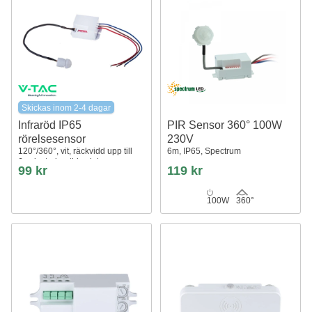
Skickas inom 2-4 dagar
Infraröd IP65
PIR Sensor 360° 100W
rörelsesensor
230V
120°/360°, vit, räckvidd upp till
6m, IP65, Spectrum
6m, justerbar tid och lux
99 kr
119 kr
100W
360°