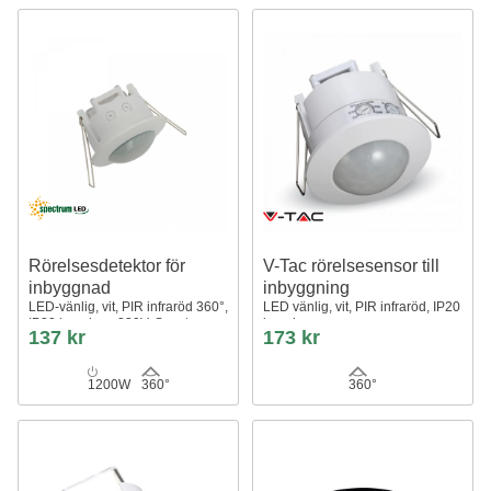
Rörelsesdetektor för
V-Tac rörelsesensor till
inbyggnad
inbyggning
LED-vänlig, vit, PIR infraröd 360°,
LED vänlig, vit, PIR infraröd, IP20
IP20 inomhus, 230V, Spectrum
inomhus
137 kr
173 kr
1200W
360°
360°