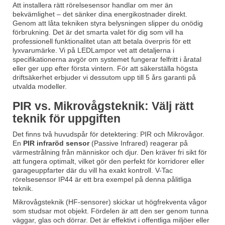
Att installera rätt rörelsesensor handlar om mer än
bekvämlighet – det sänker dina energikostnader direkt.
Genom att låta tekniken styra belysningen slipper du onödig
förbrukning. Det är det smarta valet för dig som vill ha
professionell funktionalitet utan att betala överpris för ett
lyxvarumärke. Vi på LEDLampor vet att detaljerna i
specifikationerna avgör om systemet fungerar felfritt i åratal
eller ger upp efter första vintern. För att säkerställa högsta
driftsäkerhet erbjuder vi dessutom upp till 5 års garanti på
utvalda modeller.
PIR vs. Mikrovågsteknik: Välj rätt
teknik för uppgiften
Det finns två huvudspår för detektering: PIR och Mikrovågor.
En
PIR infraröd sensor
(Passive Infrared) reagerar på
värmestrålning från människor och djur. Den kräver fri sikt för
att fungera optimalt, vilket gör den perfekt för korridorer eller
garageuppfarter där du vill ha exakt kontroll.
V-Tac
rörelsesensor IP44
är ett bra exempel på denna pålitliga
teknik.
Mikrovågsteknik (HF-sensorer) skickar ut högfrekventa vågor
som studsar mot objekt. Fördelen är att den ser genom tunna
väggar, glas och dörrar. Det är effektivt i offentliga miljöer eller