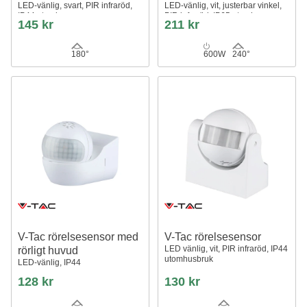
LED-vänlig, svart, PIR infraröd,
LED-vänlig, vit, justerbar vinkel,
IP44 utomhus
PIR infraröd, IP65 utomhus
145 kr
211 kr
180°
600W
240°
V-Tac rörelsesensor med
V-Tac rörelsesensor
LED vänlig, vit, PIR infraröd, IP44
rörligt huvud
utomhusbruk
LED-vänlig, IP44
128 kr
130 kr