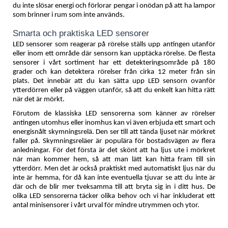
du inte slösar energi och förlorar pengar i onödan på att ha lampor
som brinner i rum som inte används.
Smarta och praktiska LED sensorer
LED sensorer som reagerar på rörelse ställs upp antingen utanför
eller inom ett område där sensorn kan upptäcka rörelse. De flesta
sensorer i vårt sortiment har ett detekteringsområde på 180
grader och kan detektera rörelser från cirka 12 meter från sin
plats. Det innebär att du kan sätta upp LED sensorn ovanför
ytterdörren eller på väggen utanför, så att du enkelt kan hitta rätt
när det är mörkt.
Förutom de klassiska LED sensorerna som känner av rörelser
antingen utomhus eller inomhus kan vi även erbjuda ett smart och
energisnålt skymningsrelä. Den ser till att tända ljuset när mörkret
faller på. Skymningsreläer är populära för bostadsvägen av flera
anledningar. För det första är det skönt att ha ljus ute i mörkret
när man kommer hem, så att man lätt kan hitta fram till sin
ytterdörr. Men det är också praktiskt med automatiskt ljus när du
inte är hemma, för då kan inte eventuella tjuvar se att du inte är
där och de blir mer tveksamma till att bryta sig in i ditt hus. De
olika LED sensorerna täcker olika behov och vi har inkluderat ett
antal minisensorer i vårt urval för mindre utrymmen och ytor.