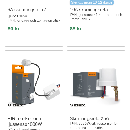
Skickas inom 10-12 dagar
6A skumringsrelä /
10A skumringsrelä
IP44, ljussensor för inomhus- och
ljussensor
utomhusbruk
IP44, för vägg och tak, automatisk
ljusstyrning
60 kr
88 kr
PIR rörelse- och
Skumringsrelä 25A
IP44, 5750W, vit, ljussensor för
ljussensor 800W
automatisk tänd/släck
IP65, inbyggd sensor