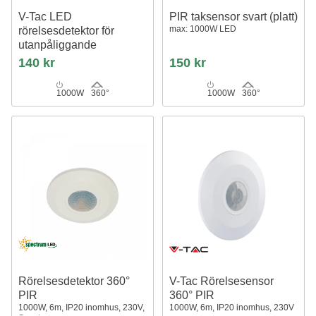
V-Tac LED
PIR taksensor svart (platt)
max: 1000W LED
rörelsesdetektor för
utanpåliggande
montering
140 kr
150 kr
LED vänlig, svart, PIR infraröd,
IP20 inomhus
1000W
360°
1000W
360°
Rörelsesdetektor 360°
V-Tac Rörelsesensor
PIR
360° PIR
1000W, 6m, IP20 inomhus, 230V,
1000W, 6m, IP20 inomhus, 230V