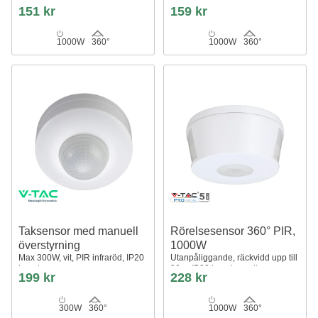
Spectrum
151 kr
159 kr
1000W
360°
1000W
360°
Taksensor med manuell
Rörelsesensor 360° PIR,
överstyrning
1000W
Max 300W, vit, PIR infraröd, IP20
Utanpåliggande, räckvidd upp till
inomhus
30m, IP20 inomhus, vit
199 kr
228 kr
300W
360°
1000W
360°