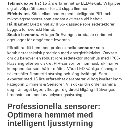
Teknisk expertis:
15 års erfarenhet av LED-teknik. Vi hjälper
dig att välja rätt sensor för att slippa flimmer.
Effektivitet:
Sänk elkostnaden med intelligenta PIR- och
mikrovågssensorer som endast aktiveras vid behov.
Hållbarhet:
Brett urval av IP65-klassade rörelsedetektorer
byggda för svenskt klimat.
Snabb leverans:
Vi lagerför Sveriges bredaste sortiment i
eget lager för omgående leverans.
Förbättra ditt hem med professionella
sensorer
som
kombinerar teknisk precision med energieffektivitet. Oavsett
om du behöver en robust rörelsedetektor utomhus med IP65-
klassning eller en diskret PIR-sensor för inomhusbruk, har vi
komponenter som håller måttet. Våra LED-vänliga lösningar
säkerställer flimmerfri styrning och lång livslängd. Som
experter med 15 års erfarenhet garanterar vi hög kvalitet inom
kategorin
Dimmers & Sensorer
. Vi skickar din order samma
dag från eget lager, vilket ger dig direkt tillgång till Sveriges
bredaste sortiment av belysningsstyrning.
Professionella sensorer:
Optimera hemmet med
intelligent ljusstyrning