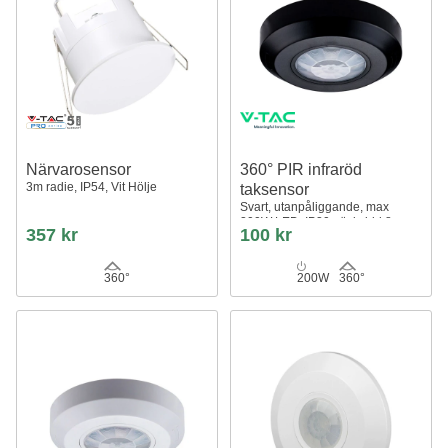
Närvarosensor
360° PIR infraröd
3m radie, IP54, Vit Hölje
taksensor
Svart, utanpåliggande, max
200W LED, IP20, räckvidd 8m
357 kr
100 kr
360°
200W
360°