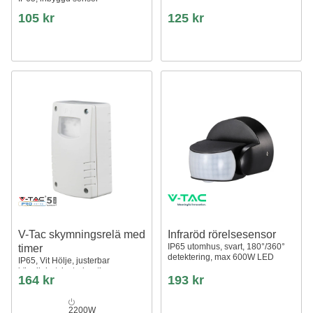
105 kr
125 kr
V-Tac skymningsrelä med
Infraröd rörelsesensor
IP65 utomhus, svart, 180°/360°
timer
detektering, max 600W LED
IP65, Vit Hölje, justerbar
känslighet, justerbar timer
164 kr
193 kr
2200W