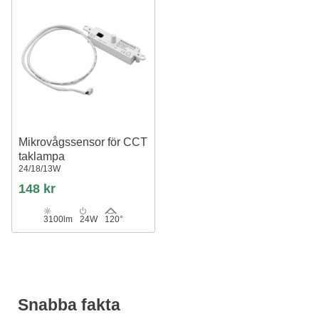
Mikrovågssensor för CCT
taklampa
24/18/13W
148 kr
3100lm
24W
120°
Snabba fakta