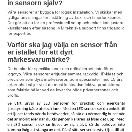
in sensorn själv?
Våra sensorer är byggda för logisk installation. Vi skickar med
tydliga anvisningar för inställning av Lux- och timerfunktioner.
Det gör att du för en professionell setup och enkelt kan justera
känsligheten efter säsong. Vår tekniska support finns tillgänglig
för expertråd.
Varför ska jag välja en sensor från
er istället för ett dyrt
märkesvarumärke?
Du betalar för specifikationer och driftsäkerhet, inte för en
logotyp. Våra sensorer erbjuder samma räckvidd, IP-klass och
precision som dyra märkesvaror. Som specialister med 15 års
erfarenhet väljer vi ut de mest kostnadseffektiva produkterna
som faktiskt håller vad de lovar för både privatpersoner och
proffs.
Se vårt urval av LED sensorer för praktisk och energisnål
ljusstyrning både ute och inne. Med en LED sensor ser du enkelt till
att ljuset tänds när du behöver det, så när du närmar dig huset när
det är mörkt eller när du går genom källaren så lyser det upp. Med
en LED sensor slocknar ljuset av sig självt, så du behöver inte
komma ihåg att stänga av det. På så sätt ser sensorstyrt ljus till att