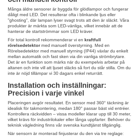
Många äldre sensorer är byggda för glödlampor och fungerar
dåligt med LED. Det resulterar ofta i blinkande ljus eller
"ghosting", där lampan lyser svagt trots att den är släckt. Våra
produkter är märkta som LED-vänliga, vilket innebär att de
hanterar de startströmmar som LED kräver.
För total kontroll rekommenderar vi en
kraftfull
rörelsedetektor
med manuell överstyrning. Med en
Rörelsedetektor med manuell styrning (IP44)
växlar du enkelt
mellan automatik och fast sken via din vanliga strömbrytare.
Det är en funktion som märks när du exempelvis arbetar på
altanen och inte vill att ljuset släcks så fort du står stilla. Om du
inte är nöjd tillämpar vi 30 dagars enkel returrätt.
Installation och inställningar:
Precision i varje vinkel
Placeringen avgör resultatet. En sensor med 360° täckning är
idealisk för takmontering, medan 180° passar bäst vid entréer.
Kontrollera räckvidden – vissa modeller klarar upp till 30 meter,
vilket krävs för industrilokaler eller långa uppfarter. Behöver du
teknisk vägledning finns vår svenska kundtjänst tillgänglig.
När sensorn är monterad finjusterar du den via tre reglage: