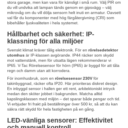
stora garage, men kan vara för känsligt i små rum. Välj PIR om
du vill undvika att lampan tänds genom en gipsvägg – välj
mikrovåg om du vill dölja sensorn helt inuti en armatur. Oavsett
val får du komponenter med hög färgåtergivning (CRI) som
bibehåller ljuskvaliteten i hela systemet.
Hållbarhet och säkerhet: IP-
klassning för alla miljöer
Svenskt klimat kräver tålig elektronik. För en
rörelsedetektor
utomhus
är IP-klassen avgörande. IP44 räcker som skydd
mot vattenstänk, men för utsatta lägen rekommenderar vi
IP65.
V-Tac Rörelsesensor för hörn (IP65)
är byggd för att tåla
regn och damm utan att korrodera.
För inomhusbruk, som en
rörelsesensor 230V
för
takinbyggnad, räcker ofta IP20. Här prioriteras diskret design.
En inbyggd sensor i hallen ger ett rent, arkitektoniskt intryck
medan den sköter jobbet i bakgrunden. Matcha alltid
kapslingsklassen med miljön – det sparar både pengar och tid.
Vi erbjuder fri frakt på beställningar över 500 kr, så att du kan
säkra rätt skydd för hela fastigheten på en gång.
LED-vänliga sensorer: Effektivitet
och manuell kontroll