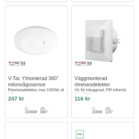
V-Tac Ytmonterad 360°
Väggmonterad
mikrovågssensor
rörelsesdetektor
Rörelsesdetektor, max 1000W, vit
Vit, för inbyggnad, PIR infraröd,
hölje
Max 200W
247 kr
116 kr
1000W
360°
200W
120°