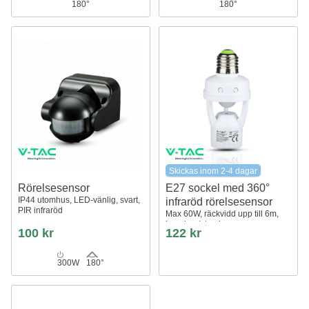
180°
180°
Skickas inom 2-4 dagar
Rörelsesensor
E27 sockel med 360°
IP44 utomhus, LED-vänlig, svart,
infraröd rörelsesensor
PIR infraröd
Max 60W, räckvidd upp till 6m,
inomhus/utomhus
100 kr
122 kr
300W
180°