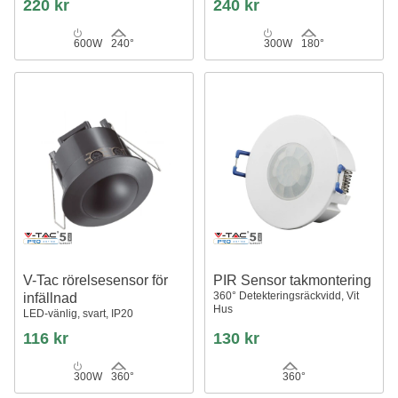
220 kr
240 kr
600W
240°
300W
180°
V-Tac rörelsesensor för
PIR Sensor takmontering
360° Detekteringsräckvidd, Vit
infällnad
Hus
LED-vänlig, svart, IP20
116 kr
130 kr
300W
360°
360°