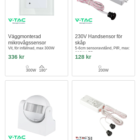
Väggmonterad
230V Handsensor för
mikrovågssensor
skåp
Vit, för infällnad, max 300W
5-6cm sensoravstånd, PIR, max:
200W LED
336 kr
128 kr
300W
180°
200W