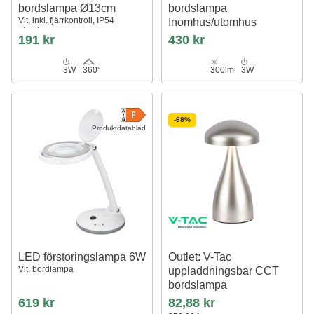
bordslampa Ø13cm
bordslampa
Vit, inkl. fjärrkontroll, IP54
Inomhus/utomhus
utomhus
Svart, touch dimbar, 3i1, IP54
191 kr
430 kr
utomhus bordslampa
3W
360°
300lm
3W
-68%
Produktdatablad
LED förstoringslampa 6W
Outlet: V-Tac
Vit, bordlampa
uppladdningsbar CCT
bordslampa
Champagne/guld, IP20, touch
619 kr
82,88 kr
dimbar, modell mini