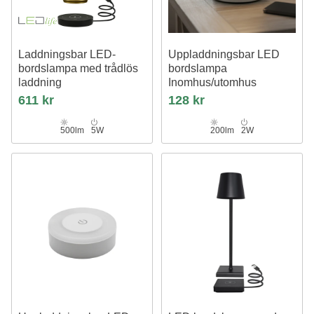
Laddningsbar LED-
Uppladdningsbar LED
bordslampa med trådlös
bordslampa
laddning
Inomhus/utomhus
Guld, touch-dimbar, CCT, IP54
Vit, touch dimbar, 3i1, IP54
611 kr
128 kr
utomhus bordslampa
500lm
5W
200lm
2W