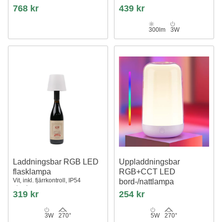
Nielsen Light
768 kr
439 kr
300lm
3W
Laddningsbar RGB LED
Uppladdningsbar
flasklampa
RGB+CCT LED
Vit, inkl. fjärrkontroll, IP54
bord-/nattlampa
utomhus
Vit, touch dimbar, IP20 inomhus
319 kr
254 kr
3W
270°
5W
270°