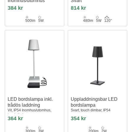
Inomhus/utomhus
Svart
Grå, touch dimbar, CCT, IP54
Nielsen Light
384 kr
814 kr
utomhus bordslampa
500lm
5W
480lm
5W
120°
LED bordslampa inkl.
Uppladdningsbar LED
trådös laddning
bordslampa
Vit, IP54 Inomhus/utomhus,
Svart, touch dimbar, IP54
touchdimbar
364 kr
354 kr
300lm
3W
200lm
2W