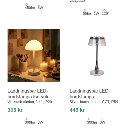
259,00 kr
450lm
6W
55lm
1W
120°
Laddningsbar LED-
Laddningsbar LED-
bordslampa Inne/ute
bordslampa
Vit, touch-dimbar, 3-i-1, IP20
Silver, touch dimbar, CCT, IP54
inomhus
305 kr
445 kr
300lm
3W
300lm
3W