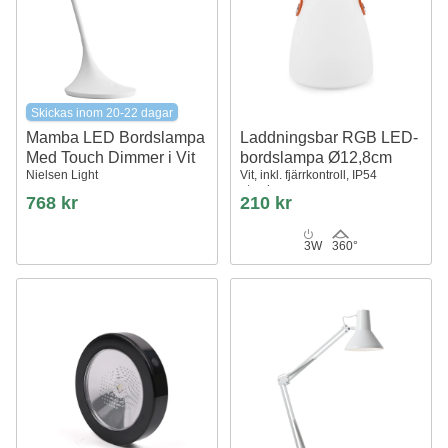
Skickas inom 20-22 dagar
Mamba LED Bordslampa
Laddningsbar RGB LED-
Med Touch Dimmer i Vit
bordslampa Ø12,8cm
Nielsen Light
Vit, inkl. fjärrkontroll, IP54
utomhus
768 kr
210 kr
3W
360°