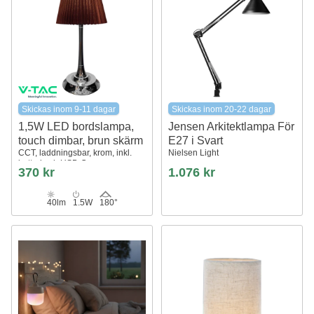
Skickas inom 9-11 dagar
Skickas inom 20-22 dagar
1,5W LED bordslampa,
Jensen Arkitektlampa För
touch dimbar, brun skärm
E27 i Svart
CCT, laddningsbar, krom, inkl.
Nielsen Light
batteri och USB-C
370 kr
1.076 kr
40lm
1.5W
180°