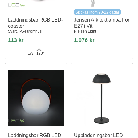
Skickas inom 20-22 dagar
Laddningsbar RGB LED-
Jensen Arkitektlampa För
coaster
E27 i Vit
Svart, IP54 utomhus
Nielsen Light
113 kr
1.076 kr
1W
120°
Laddningsbar RGB LED-
Uppladdningsbar LED