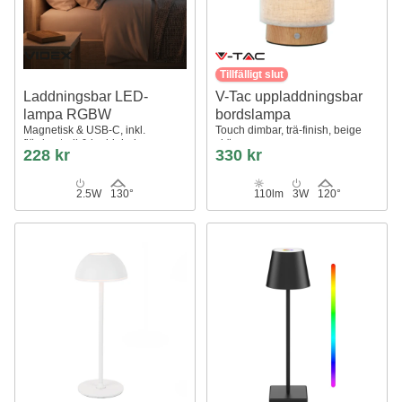
Tillfälligt slut
Laddningsbar LED-
V-Tac uppladdningsbar
lampa RGBW
bordslampa
Magnetisk & USB-C, inkl.
Touch dimbar, trä-finish, beige
fjärrkontroll & karbinhake
skärm
228 kr
330 kr
2.5W
130°
110lm
3W
120°