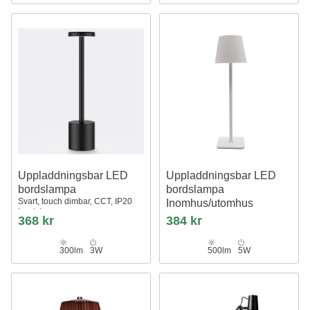
Uppladdningsbar LED
Uppladdningsbar LED
bordslampa
bordslampa
Svart, touch dimbar, CCT, IP20
Inomhus/utomhus
bordslampa
Vit, touch dimbar, CCT, IP54
368 kr
384 kr
utomhus bordslampa
300lm
3W
500lm
5W