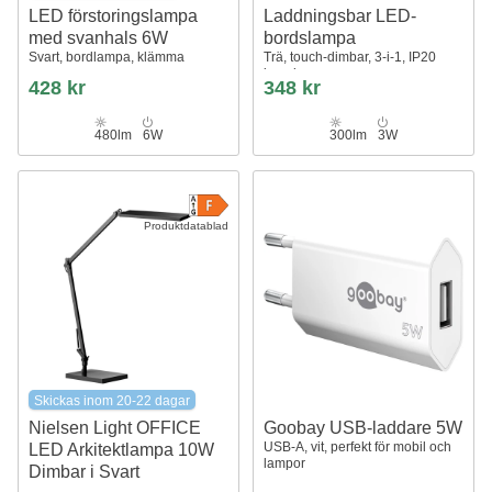
LED förstoringslampa
Laddningsbar LED-
med svanhals 6W
bordslampa
Svart, bordlampa, klämma
Trä, touch-dimbar, 3-i-1, IP20
inomhus
428 kr
348 kr
480lm
6W
300lm
3W
Produktdatablad
Skickas inom 20-22 dagar
Nielsen Light OFFICE
Goobay USB-laddare 5W
USB-A, vit, perfekt för mobil och
LED Arkitektlampa 10W
lampor
Dimbar i Svart