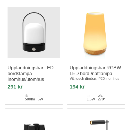
Uppladdningsbar LED
Uppladdningsbar RGBW
bordslampa
LED bord-/nattlampa
Vit, touch dimbar, IP20 inomhus
Inomhus/utomhus
Svart, dimbar, IP54 utomhus
291 kr
194 kr
bordslampa
500lm
5W
1.5W
270°