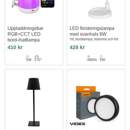
Uppladdningsbar
LED förstoringslampa
RGB+CCT LED
med svanhals 6W
Vit, bordlampa, klämma och fot
bord-/nattlampa
Bluetooth, Vit, touch dimbar, IP20
410 kr
428 kr
inomhus
5W
270°
480lm
6W