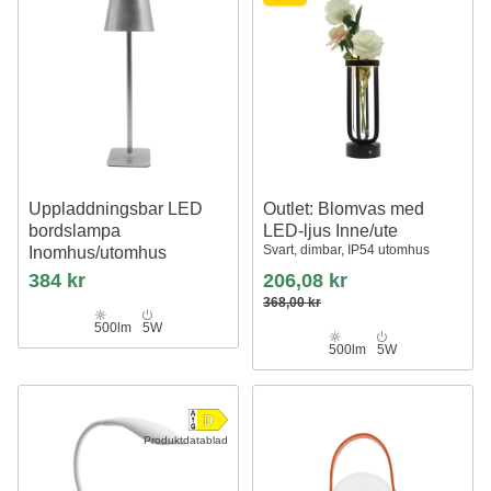
Uppladdningsbar LED
Outlet: Blomvas med
bordslampa
LED-ljus Inne/ute
Svart, dimbar, IP54 utomhus
Inomhus/utomhus
Silver, touch dimbar, CCT, IP54
384 kr
206,08 kr
utomhus bordslampa
368,00 kr
500lm
5W
500lm
5W
Produktdatablad