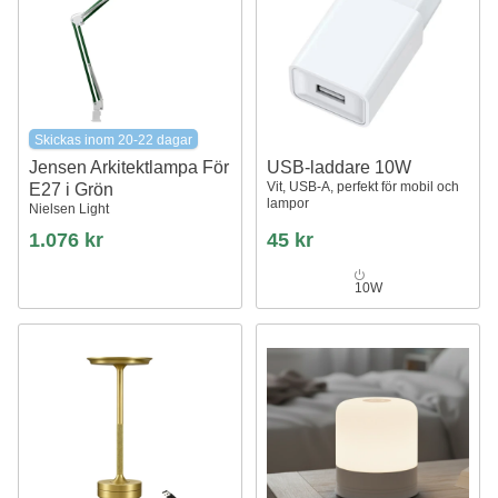
Skickas inom 20-22 dagar
Jensen Arkitektlampa För
USB-laddare 10W
Vit, USB-A, perfekt för mobil och
E27 i Grön
lampor
Nielsen Light
1.076 kr
45 kr
10W