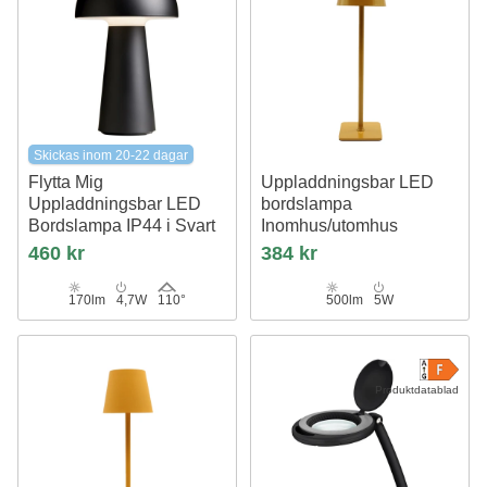
Skickas inom 20-22 dagar
Flytta Mig
Uppladdningsbar LED
Uppladdningsbar LED
bordslampa
Bordslampa IP44 i Svart
Inomhus/utomhus
Nielsen Light
Senapsgul / guld, touch dimbar,
460 kr
384 kr
CCT, IP54 utomhus bordslampa
170lm
4,7W
110°
500lm
5W
Produktdatablad