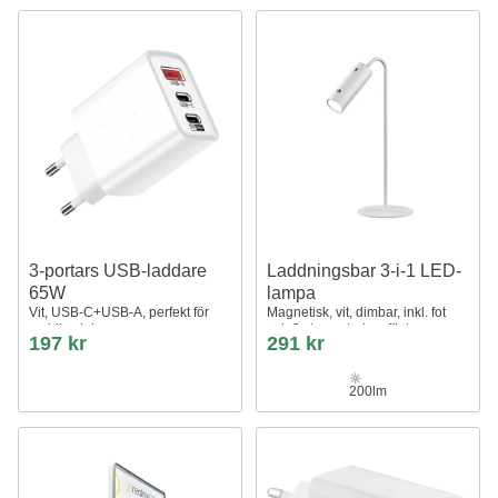
3-portars USB-laddare
Laddningsbar 3-i-1 LED-
65W
lampa
Vit, USB-C+USB-A, perfekt för
Magnetisk, vit, dimbar, inkl. fot
mobil och lampor
och 2 st. monteringsfästen
197 kr
291 kr
200lm