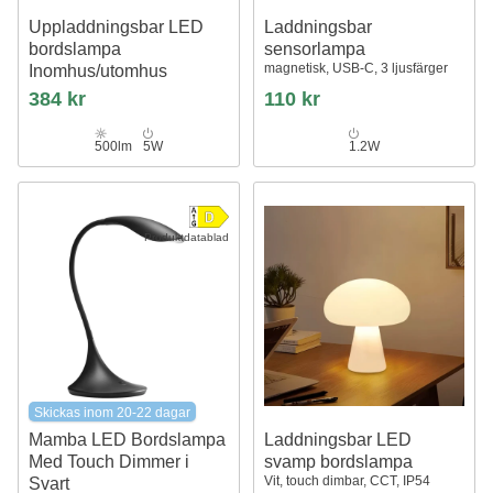
Uppladdningsbar LED
Laddningsbar
bordslampa
sensorlampa
magnetisk, USB-C, 3 ljusfärger
Inomhus/utomhus
Svart, touch dimbar, CCT, IP54
384 kr
110 kr
utomhus bordslampa
500lm
5W
1.2W
Produktdatablad
Skickas inom 20-22 dagar
Mamba LED Bordslampa
Laddningsbar LED
Med Touch Dimmer i
svamp bordslampa
Vit, touch dimbar, CCT, IP54
Svart