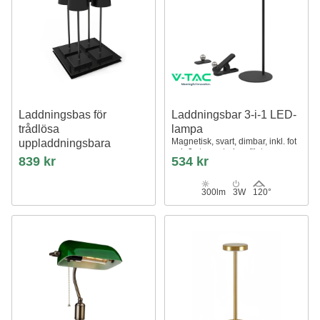
Laddningsbas för
Laddningsbar 3-i-1 LED-
trådlösa
lampa
Magnetisk, svart, dimbar, inkl. fot
uppladdningsbara
och 2 st. monteringsfästen
bordlampor
839 kr
534 kr
4 platser, trådlös laddning
300lm
3W
120°