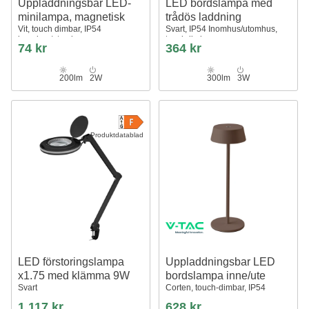
Uppladdningsbar LED-
LED bordslampa med
minilampa, magnetisk
trådös laddning
Vit, touch dimbar, IP54
Svart, IP54 Inomhus/utomhus,
inomhus/utomhus
touchdimbar
74 kr
364 kr
200lm
2W
300lm
3W
Produktdatablad
LED förstoringslampa
Uppladdningsbar LED
x1.75 med klämma 9W
bordslampa inne/ute
Svart
Corten, touch-dimbar, IP54
1.117 kr
628 kr