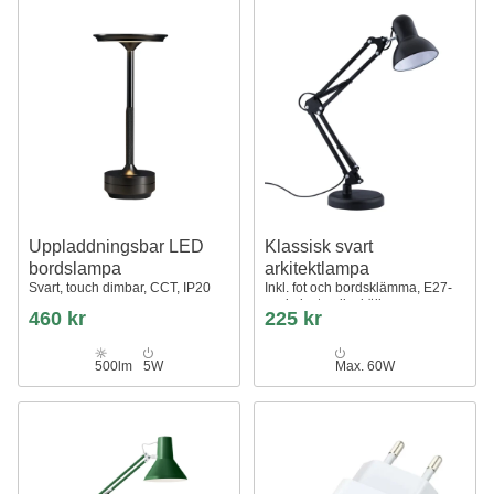
Uppladdningsbar LED
Klassisk svart
bordslampa
arkitektlampa
Svart, touch dimbar, CCT, IP20
Inkl. fot och bordsklämma, E27-
sockel, utan ljuskälla
460 kr
225 kr
500lm
5W
Max. 60W