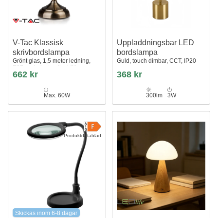
V-Tac Klassisk
Uppladdningsbar LED
skrivbordslampa
bordslampa
Grönt glas, 1,5 meter ledning,
Guld, touch dimbar, CCT, IP20
E27 sockel, utan ljuskälla max
662 kr
368 kr
60W
Max. 60W
300lm
3W
Produktdatablad
Skickas inom 6-8 dagar