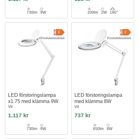
730lm
9W
200lm
2W
180°
Produktdatablad
Produktdatablad
LED förstoringslampa
LED förstoringslampa
x1.75 med klämma 9W
med klämma 8W
Vit
Vit
1.117 kr
737 kr
730lm
9W
650lm
8W