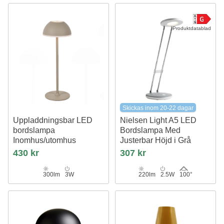
Produktdatablad
Skickas inom 20-22 dagar
Uppladdningsbar LED
Nielsen Light A5 LED
bordslampa
Bordslampa Med
Inomhus/utomhus
Justerbar Höjd i Grå
Beige, touch dimbar, 3i1, IP54
430 kr
307 kr
utomhus bordslampa
300lm
3W
220lm
2.5W
100°