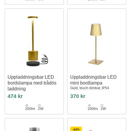
Uppladdningsbar LED
Uppladdningsbar LED
bordslampa med trådös
mini bordlampa
Guld, touch dimbar, IP54
laddning
Guld, IP54 Inomhus/utomhus,
474 kr
370 kr
touchdimbar
200lm
2W
200lm
2W
-44%