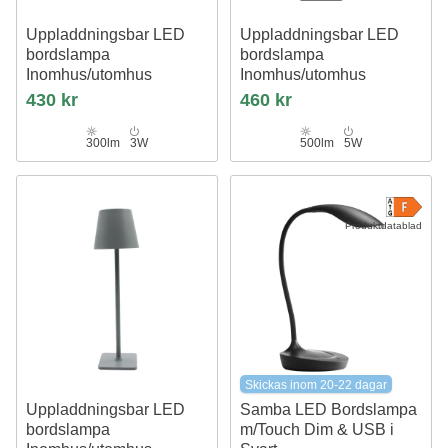
Uppladdningsbar LED
Uppladdningsbar LED
bordslampa
bordslampa
Inomhus/utomhus
Inomhus/utomhus
Vit, touch dimbar, 3i1, IP54
RGB+CCT, touch dimbar, IP54
430 kr
460 kr
utomhus bordslampa
utomhus bordslampa
300lm
3W
500lm
5W
Produktdatablad
Skickas inom 20-22 dagar
Uppladdningsbar LED
Samba LED Bordslampa
bordslampa
m/Touch Dim & USB i