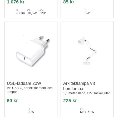
1.076 kr
85 kr
900lm
10,5W
120°
5W
USB-laddare 20W
Arkitektlampa Vit
Vit, USB-C, perfekt för mobil och
bordlampa
lampor
1,1 meter sladd, E27 sockel, utan
ljuskälla
60 kr
225 kr
20W
Max. 60W