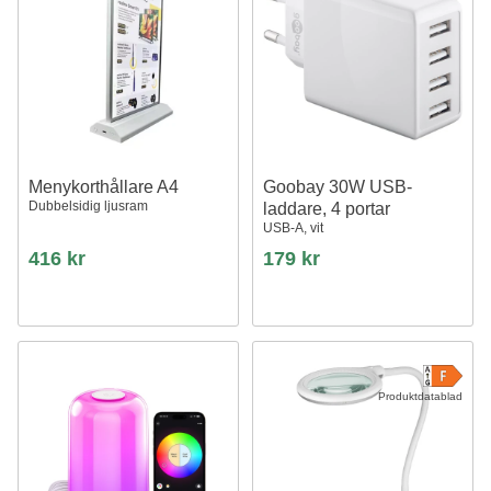
Menykorthållare A4
Goobay 30W USB-
Dubbelsidig ljusram
laddare, 4 portar
USB-A, vit
416 kr
179 kr
Produktdatablad