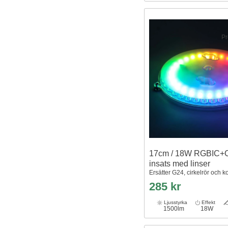
Pr
17cm / 18W RGBIC+
insats med linser
Ersätter G24, cirkelrör och 
285 kr
Ljusstyrka
Effekt
1500lm
18W