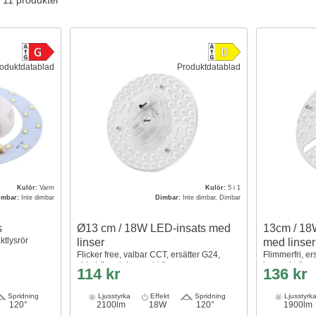
v 11 produkter
oduktdatablad
Produktdatablad
Kulör:
Varm
Kulör:
5 i 1
imbar:
Inte dimbar
Dimbar:
Inte dimbar, Dimbar
s
Ø13 cm / 18W LED-insats med
13cm / 18
ktlysrör
linser
med linser
Flicker free, valbar CCT, ersätter G24,
Flimmerfri, er
cirkelrör och kompaktrör
kompaktrör
114 kr
136 kr
Spridning
Ljusstyrka
Effekt
Spridning
Ljusstyrk
120°
2100lm
18W
120°
1900lm