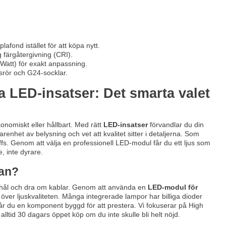
fond istället för att köpa nytt.
g färgåtergivning (CRI).
Watt) för exakt anpassning.
srör och G24-socklar.
 LED-insatser: Det smarta valet
onomiskt eller hållbart. Med rätt
LED-insatser
förvandlar du din
renhet av belysning och vet att kvalitet sitter i detaljerna. Som
roffs. Genom att välja en professionell LED-modul får du ett ljus som
, inte dyrare.
pan?
la hål och dra om kablar. Genom att använda en
LED-modul för
 över ljuskvaliteten. Många integrerade lampor har billiga dioder
får du en komponent byggd för att prestera. Vi fokuserar på High
lltid 30 dagars öppet köp om du inte skulle bli helt nöjd.