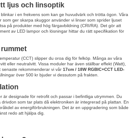
t ljus och linsoptik
 LED blinkar i en frekvens som kan ge huvudvärk och trötta ögon. Våra
oder som ger skarpa skuggor använder vi linser som sprider ljuset
atsa på produkter med hög färgavbildning (CRI/RA). Det gör att
ment av LED lampor och lösningar hittar du rätt specifikation för
r rummet
temperatur (CCT) slipper du oroa dig för felköp. Många av våra
vitt eller neutralvitt. Vissa moduler har även ställbar effekt (Watt),
a det senaste rekommenderar vi vår
17cm / 18W RGBIC+CCT LED-
tällningar över 500 kr bjuder vi dessutom på frakten.
lation
er är designade för retrofit och passar i befintliga utrymmen. Du
 drivdon som tar plats då elektroniken är integrerad på plattan. En
 bråkdel av energiförbrukningen. Det är en uppgradering som både
st redo att hjälpa dig.