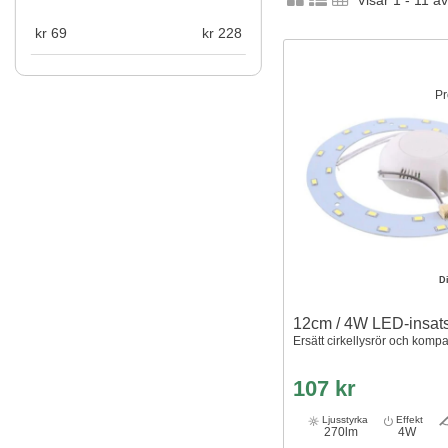
Visar 1 - 11 a
kr
69
kr
228
Pr
D
12cm / 4W LED-insat
Ersätt cirkellysrör och kompa
107 kr
Ljusstyrka
Effekt
270lm
4W