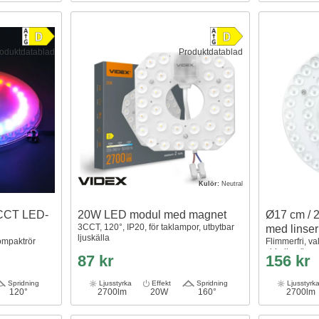
oduktdatablad
Produktdatablad
Kulör:
Neutral
CCT LED-
20W LED modul med magnet
Ø17 cm / 
3CCT, 120°, IP20, för taklampor, utbytbar
med linser
ljuskälla
kompaktrör
Flimmerfri, va
cirkellysrör 
87 kr
156 kr
Spridning
Ljusstyrka
Effekt
Spridning
Ljusstyrk
120°
2700lm
20W
160°
2700lm