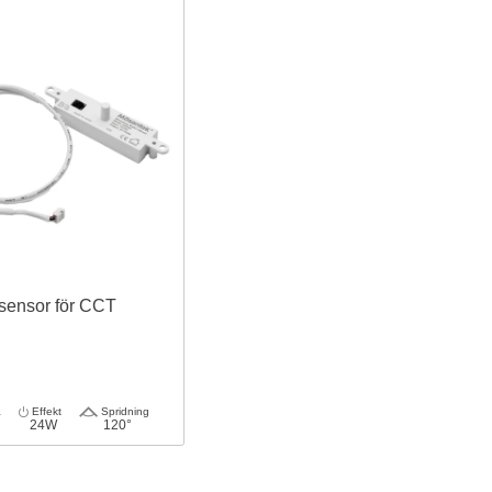
sensor för CCT
a
Effekt
Spridning
24W
120°