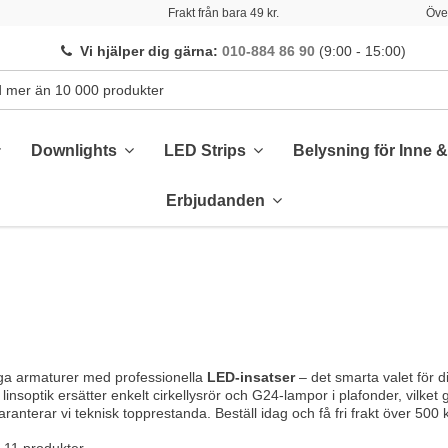
Frakt från bara 49 kr.
Över
Vi hjälper dig gärna
:
010-884 86 90
(9:00 - 15:00)
Downlights
LED Strips
Belysning för Inne 
Erbjudanden
iga armaturer med professionella
LED-insatser
– det smarta valet för d
insoptik ersätter enkelt cirkellysrör och G24-lampor i plafonder, vilket ge
ranterar vi teknisk topprestanda. Beställ idag och få fri frakt över 500