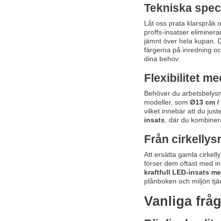
Tekniska speci
Låt oss prata klarspråk o
proffs-insatser eliminera
jämnt över hela kupan. D
färgerna på inredning och
dina behov.
Flexibilitet m
Behöver du arbetsbelysni
modeller, som
Ø13 cm /
vilket innebär att du jus
insats
, där du kombinera
Från cirkellys
Att ersätta gamla cirkell
förser dem oftast med in
kraftfull LED-insats m
plånboken och miljön tjä
Vanliga frå