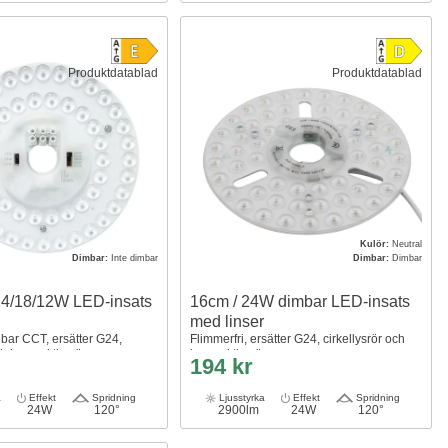
Produktdatablad
Produktdatablad
Kulör:
Neutral
Dimbar:
Inte dimbar
Dimbar:
Dimbar
24/18/12W LED-insats
16cm / 24W dimbar LED-insats
med linser
lbar CCT, ersätter G24,
Flimmerfri, ersätter G24, cirkellysrör och
och kompaktlysrör
kompaktlysrör
194 kr
a
Effekt
Spridning
Ljusstyrka
Effekt
Spridning
24W
120°
2900lm
24W
120°