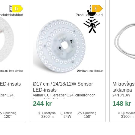
oduktdatablad
Produktdatablad
imbar:
Inte dimbar
Dimbar:
Inte dimbar
ED-insats
Ø17 cm / 24/18/12W Sensor
Mikrovågs
LED-insats
taklampa
ätter G24,
Valbar CCT, ersätter G24, cirkelrör och
24/18/13W
kompaktrör, flicker free
244 kr
148 kr
Spridning
Ljusstyrka
Effekt
Spridning
Ljusstyrk
120°
2800lm
24W
150°
3100lm