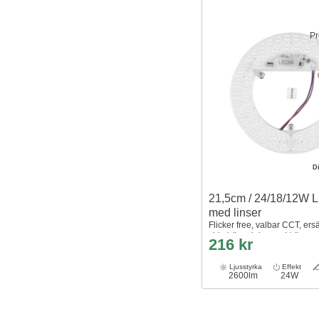
Pr
D
21,5cm / 24/18/12W L
med linser
Flicker free, valbar CCT, ers
cirkelrör och kompaktrör
216 kr
Ljusstyrka
Effekt
2600lm
24W