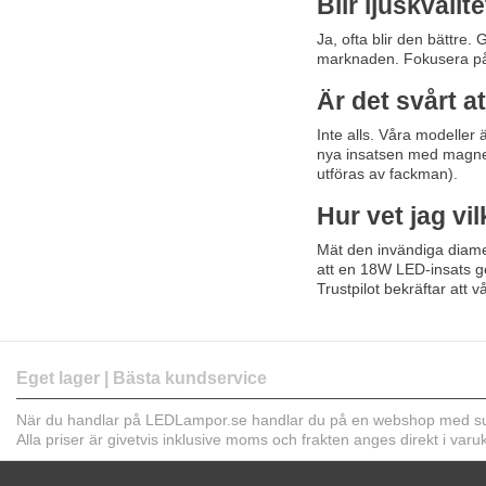
Blir ljuskvali
Ja, ofta blir den bättre.
marknaden. Fokusera på m
Är det svårt a
Inte alls. Våra modeller 
nya insatsen med magnete
utföras av fackman).
Hur vet jag vi
Mät den invändiga diamet
att en 18W LED-insats ge
Trustpilot bekräftar att 
Eget lager | Bästa kundservice
När du handlar på LEDLampor.se handlar du på en webshop med sup
Alla priser är givetvis inklusive moms och frakten anges direkt i var