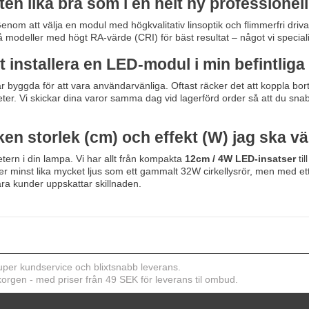
teten lika bra som i en helt ny professione
 Genom att välja en modul med högkvalitativ linsoptik och flimmerfri dri
odeller med högt RA-värde (CRI) för bäst resultat – något vi specialis
tt installera en LED-modul i min befintlig
är byggda för att vara användarvänliga. Oftast räcker det att koppla bo
r. Vi skickar dina varor samma dag vid lagerförd order så att du snab
lken storlek (cm) och effekt (W) jag ska vä
ern i din lampa. Vi har allt från kompakta
12cm / 4W LED-insatser
ti
r minst lika mycket ljus som ett gammalt 32W cirkellysrör, men med et
våra kunder uppskattar skillnaden.
er kundservice och blixtsnabb leverans.
ukorgen - med priser från 49 SEK för leverans til ombud.