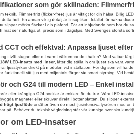
fikationer som gör skillnaden: Flimmerfrit
m teknik. Flimmerfritt (flicker-free) ljus är viktigt för din hälsa. Billig
r detta helt. En annan viktig detalj är linsoptiken. Istället för nakna di
u slipper mörka fläckar i din plafond. För ett inbjudande hem bör du s
 mat ser naturliga ut, precis som i dagsljus. Med Sveriges största sorti
ed CCT och effektval: Anpassa ljuset efte
ng i tvättstugan eller ett varmt välkomnande i hallen? Med valbar färg
 18W LED-insats med linser
, låter dig ställa in om ljuset ska vara varm
terar ljusstyrkan direkt på modulen vid installation. För dig som vill h
r funktionellt vitt ljus med miljontals färger via smart styrning. Vid bes
rör och G24 till modern LED – Enkel instal
ysrör eller krångliga G24-socklar är enklare än du tror. Våra LED-insats
byggda magneter eller skruvar direkt i bottenplattan. Du slipper externa
ed högt ljusflöde
ersätter även de mest ljusintensiva lysrören med en
nar på. Behöver du teknisk vägledning står vår kunniga svenska kundtjän
gor om LED-insatser