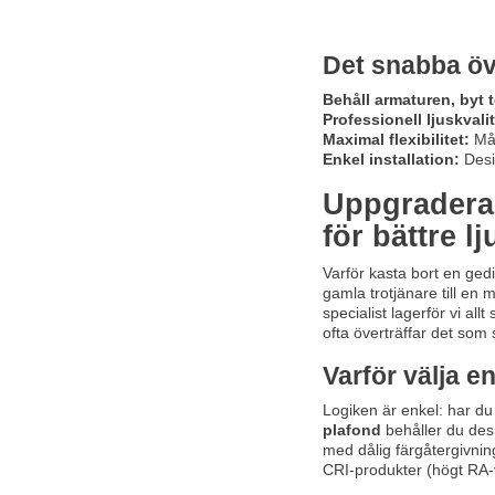
Det snabba öv
Behåll armaturen, byt 
Professionell ljuskvalit
Maximal flexibilitet:
Mån
Enkel installation:
Desi
Uppgradera 
för bättre lj
Varför kasta bort en gedi
gamla trotjänare till en
specialist lagerför vi al
ofta överträffar det som 
Varför välja e
Logiken är enkel: har du
plafond
behåller du desi
med dålig färgåtergivnin
CRI-produkter (högt RA-vä