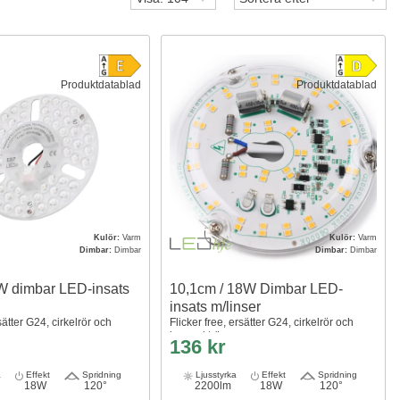
Produktdatablad
Produktdatablad
Kulör:
Varm
Kulör:
Varm
Dimbar:
Dimbar
Dimbar:
Dimbar
W dimbar LED-insats
10,1cm / 18W Dimbar LED-
insats m/linser
sätter G24, cirkelrör och
Flicker free, ersätter G24, cirkelrör och
kompaktrör
136 kr
a
Effekt
Spridning
Ljusstyrka
Effekt
Spridning
18W
120°
2200lm
18W
120°