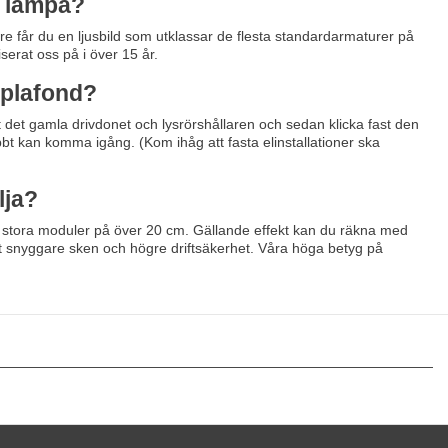
ll lampa?
vare får du en ljusbild som utklassar de flesta standardarmaturer på
erat oss på i över 15 år.
a plafond?
rt det gamla drivdonet och lysrörshållaren och sedan klicka fast den
bt kan komma igång. (Kom ihåg att fasta elinstallationer ska
lja?
ll stora moduler på över 20 cm. Gällande effekt kan du räkna med
t snyggare sken och högre driftsäkerhet. Våra höga betyg på