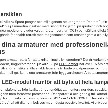
ersikten
tekniken:
Spara pengar och miljö genom att uppgradera "motorn" i din pla
et:
Välj flimmerfria insatser med linsoptik för jämn ljusspridning och hö
ga moduler erbjuder valbar färgtemperatur (CCT) och ställbar effekt (
gnade för snabb retrofit med magnetfästen som ersätter gamla cirkelly
dina armaturer med professionella
us
gen armatur bara för att tekniken inuti blivit omodern? Det är varken ek
 modern, högpresterande ljuskälla. Vi på
LED Lampor
har över 15 års erfa
lt själva för att säkerställa snabb leverans till både privatpersoner och p
sitter i billiga, kompletta armaturer från byggvaruhusen. Arbeta smartare
n LED-modul framför att byta ut hela lam
 en plafond av hög kvalitet är det onödigt att montera ner den, spack
gnen men förbättrar prestandan. Det sparar tid och ger dig full kontroll
g. När du väljer en lösning som vår
Ø17 cm / 24/18/12W LED-insats
, 
rde) så att ditt hem belyses med högsta possible kvalitet. Vi erbjuder a