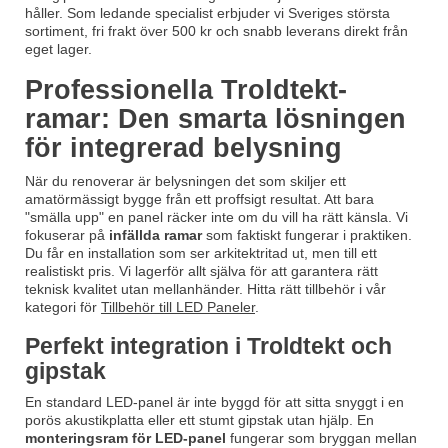
håller. Som ledande specialist erbjuder vi Sveriges största
sortiment, fri frakt över 500 kr och snabb leverans direkt från
eget lager.
Professionella Troldtekt-
ramar: Den smarta lösningen
för integrerad belysning
När du renoverar är belysningen det som skiljer ett
amatörmässigt bygge från ett proffsigt resultat. Att bara
"smälla upp" en panel räcker inte om du vill ha rätt känsla. Vi
fokuserar på
infällda ramar
som faktiskt fungerar i praktiken.
Du får en installation som ser arkitektritad ut, men till ett
realistiskt pris. Vi lagerför allt själva för att garantera rätt
teknisk kvalitet utan mellanhänder. Hitta rätt tillbehör i vår
kategori för
Tillbehör till LED Paneler
.
Perfekt integration i Troldtekt och
gipstak
En standard LED-panel är inte byggd för att sitta snyggt i en
porös akustikplatta eller ett stumt gipstak utan hjälp. En
monteringsram för LED-panel
fungerar som bryggan mellan