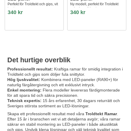
Perfekt för Troldtekt och gips, vit
Ny modell, perfekt för Troldtekt
kant
och gips, vit kant
340 kr
340 kr
Det hurtige overblik
Professionellt resultat:
Kraftiga ramar för smidig integration i
Troldtekt och gips som döljer fula snittytor.
Hög ljuskvalitet:
Kombinera med LED-paneler (RA90+) för
naturlig färgåtergivning och ett exklusivt intryck.
Enkel montering:
Flera modeller levereras färdigmonterade
för att spara tid och säkra precisionen.
Teknisk expertis:
15 års erfarenhet, 30 dagars returrätt och
Sveriges största sortiment av LED-lösningar.
Skapa ett professionellt resultat med våra
Troldtekt Ramar
.
Efter 15 år i branschen vet vi att detaljerna avgör; våra ramar
säkrar en stabil montering av LED-paneler i både akustiktak
och gips. Undvik klena lösningar och välj teknisk kvalitet som