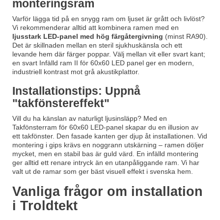
monteringsram
Varför lägga tid på en snygg ram om ljuset är grått och livlöst?
Vi rekommenderar alltid att kombinera ramen med en
ljusstark LED-panel med hög färgåtergivning
(minst RA90).
Det är skillnaden mellan en steril sjukhuskänsla och ett
levande hem där färger poppar. Välj mellan vit eller svart kant;
en svart
Infälld ram II för 60x60 LED panel
ger en modern,
industriell kontrast mot grå akustikplattor.
Installationstips: Uppnå
"takfönstereffekt"
Vill du ha känslan av naturligt ljusinsläpp? Med en
Takfönsterram för 60x60 LED-panel
skapar du en illusion av
ett takfönster. Den fasade kanten ger djup åt installationen. Vid
montering i gips krävs en noggrann utskärning – ramen döljer
mycket, men en stabil bas är guld värd. En infälld montering
ger alltid ett renare intryck än en utanpåliggande ram. Vi har
valt ut de ramar som ger bäst visuell effekt i svenska hem.
Vanliga frågor om installation
i Troldtekt