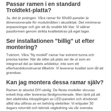
Passar ramen i en standard
Troldtekt-platta?
Ja, det är poängen. Våra ramar för 60x60-paneler är
dimensionerade för modulmåtten i akustiktak. Det minimerar
anpassningar och gör att du snabbt blir klar. Vi säkrar
passformen genom strikta kvalitetskrav på eget lager.
Ser installationen "billig" ut efter
montering?
Tvärtom. Våra "Ny modell"-ramar har extremt tunna och
precisa kanter. När de sitter på plats ser de ut som en
integrerad del av takets arkitektur, inte som ett
efterhandskonstruerat tillbehör. Vi levererar kvalitet som tål att
granskas.
Kan jag montera dessa ramar själv?
Ramen är absolut DIY-vänlig. De flesta modeller skruvas
enkelt ihop eller levereras färdigmonterade. Men tänk på att
den elektriska inkopplingen av LED-panelen och drivdonet
alltid ska utföras av en behörig elektriker. Vi erbjuder 30
dagars returrätt och teknisk vägledning via vår svenska