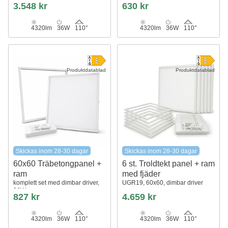
3.548 kr
630 kr
4320lm
36W
110°
4320lm
36W
110°
Produktdatablad
Produktdatablad
Skickas inom 28-30 dagar
Skickas inom 28-30 dagar
60x60 Träbetongpanel +
6 st. Troldtekt panel + ram
ram
med fjäder
komplett set med dimbar driver,
UGR19, 60x60, dimbar driver
36W
827 kr
4.659 kr
4320lm
36W
110°
4320lm
36W
110°