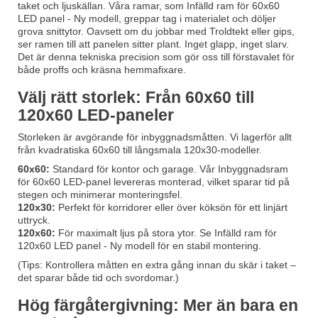
taket och ljuskällan. Våra ramar, som
Infälld ram för 60x60
LED panel - Ny modell
, greppar tag i materialet och döljer
grova snittytor. Oavsett om du jobbar med Troldtekt eller gips,
ser ramen till att panelen sitter plant. Inget glapp, inget slarv.
Det är denna tekniska precision som gör oss till förstavalet för
både proffs och kräsna hemmafixare.
Välj rätt storlek: Från 60x60 till
120x60 LED-paneler
Storleken är avgörande för inbyggnadsmåtten. Vi lagerför allt
från kvadratiska 60x60 till långsmala 120x30-modeller.
60x60:
Standard för kontor och garage. Vår
Inbyggnadsram
för 60x60 LED-panel
levereras monterad, vilket sparar tid på
stegen och minimerar monteringsfel.
120x30:
Perfekt för korridorer eller över köksön för ett linjärt
uttryck.
120x60:
För maximalt ljus på stora ytor. Se
Infälld ram för
120x60 LED panel - Ny modell
för en stabil montering.
(Tips: Kontrollera måtten en extra gång innan du skär i taket –
det sparar både tid och svordomar.)
Hög färgåtergivning: Mer än bara en