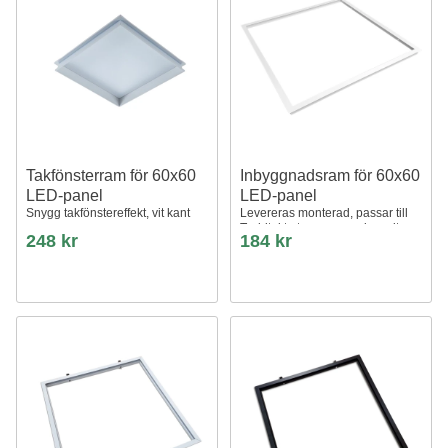
Takfönsterram för 60x60
Inbyggnadsram för 60x60
LED-panel
LED-panel
Snygg takfönstereffekt, vit kant
Levereras monterad, passar till
Troldtekt utan anpassning, vit
248 kr
184 kr
kant