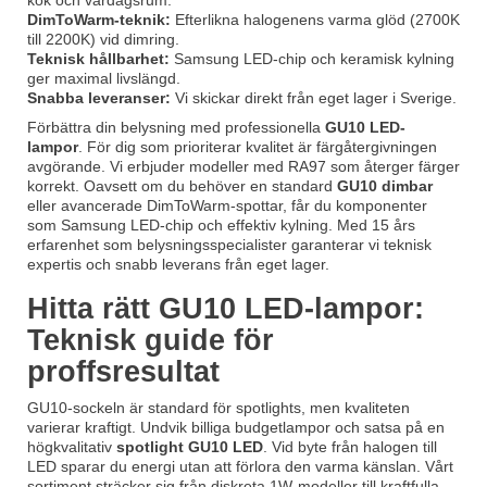
kök och vardagsrum.
DimToWarm-teknik:
Efterlikna halogenens varma glöd (2700K
till 2200K) vid dimring.
Teknisk hållbarhet:
Samsung LED-chip och keramisk kylning
ger maximal livslängd.
Snabba leveranser:
Vi skickar direkt från eget lager i Sverige.
Förbättra din belysning med professionella
GU10 LED-
lampor
. För dig som prioriterar kvalitet är färgåtergivningen
avgörande. Vi erbjuder modeller med RA97 som återger färger
korrekt. Oavsett om du behöver en standard
GU10 dimbar
eller avancerade DimToWarm-spottar, får du komponenter
som Samsung LED-chip och effektiv kylning. Med 15 års
erfarenhet som belysningsspecialister garanterar vi teknisk
expertis och snabb leverans från eget lager.
Hitta rätt GU10 LED-lampor:
Teknisk guide för
proffsresultat
GU10-sockeln är standard för spotlights, men kvaliteten
varierar kraftigt. Undvik billiga budgetlampor och satsa på en
högkvalitativ
spotlight GU10 LED
. Vid byte från halogen till
LED sparar du energi utan att förlora den varma känslan. Vårt
sortiment sträcker sig från diskreta 1W-modeller till kraftfulla