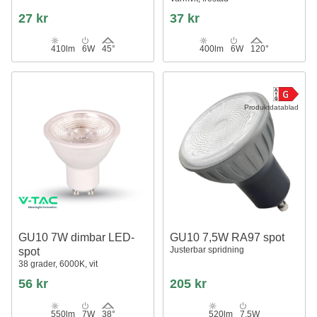
27 kr
37 kr
410lm
6W
45°
400lm
6W
120°
Produktdatablad
GU10 7W dimbar LED-
GU10 7,5W RA97 spot
Justerbar spridning
spot
38 grader, 6000K, vit
56 kr
205 kr
550lm
7W
38°
520lm
7,5W