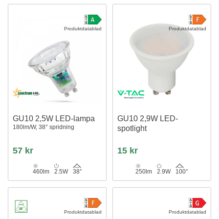
Produktdatablad
Produktdatablad
GU10 2,5W LED-lampa
GU10 2,9W LED-
180lm/W, 38° spridning
spotlight
57 kr
15 kr
460lm
2.5W
38°
250lm
2.9W
100°
Produktdatablad
Produktdatablad