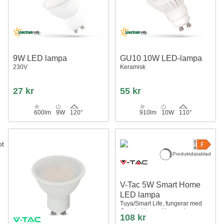
9W LED lampa
GU10 10W LED-lampa
230V
Keramisk
27 kr
55 kr
600lm
9W
120°
910lm
10W
110°
Produktdatablad
V-Tac 5W Smart Home
LED lampa
Tuya/Smart Life, fungerar med
Google Home, Alexa och
108 kr
smartphones, GU10 Spot