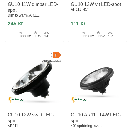
GU10 11W dimbar LED-
GU10 12W vit LED-spot
AR111, 45°
spot
Dim to warm, AR111
245 kr
111 kr
1000lm
11W
24°
1250lm
12W
45°
Produktdatablad
GU10 12W svart LED-
GU10 AR111 14W LED-
spot
spot
AR111
40° spridning, svart