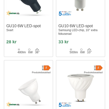
GU10 6W LED-spot
GU10 6W LED-spot
Svart
Samsung LED-chip, 10° extra
fokuserad
28 kr
33 kr
480lm
6W
38°
500lm
6W
10°
Produktdatablad
Produktdatablad