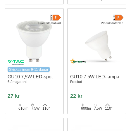
Produktdatablad
Produktdatablad
Skickas inom 9-11 dagar
GU10 7,5W LED-spot
GU10 7,5W LED-lampa
6 års garanti
Frostad
27 kr
22 kr
610lm
7.5W
110°
600lm
7.5W
110°