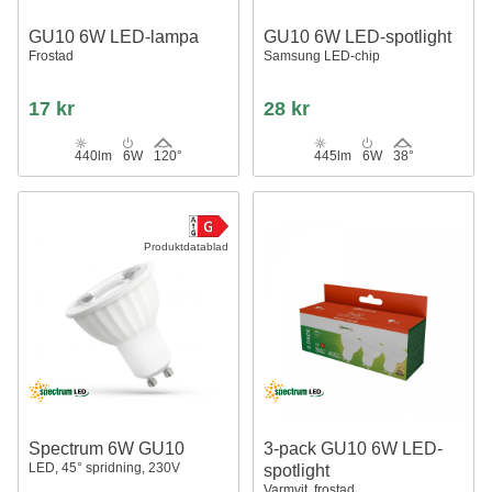
GU10 6W LED-lampa
GU10 6W LED-spotlight
Frostad
Samsung LED-chip
17 kr
28 kr
440lm
6W
120°
445lm
6W
38°
Produktdatablad
Spectrum 6W GU10
3-pack GU10 6W LED-
LED, 45° spridning, 230V
spotlight
Varmvit, frostad