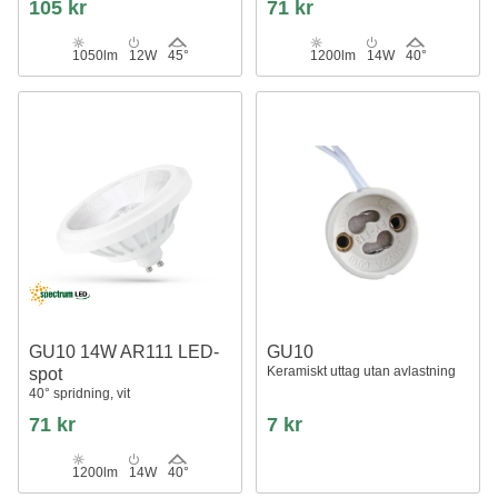
105 kr
71 kr
1050lm
12W
45°
1200lm
14W
40°
GU10 14W AR111 LED-
GU10
Keramiskt uttag utan avlastning
spot
40° spridning, vit
71 kr
7 kr
1200lm
14W
40°