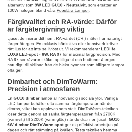
alternativ som
9W LED GU10 - Neutralvit
, som ersätter en
100W halogen bland våra
Populära Lampor
.
Färgkvalitet och RA-värde: Därför
är färgåtergivning viktig
Ljuset definierar ditt hem. RA-värdet (CRI) mäter hur naturligt
färger återges. En exklusiv bänkskiva eller konstverk kräver
rätt ljus för att inte se livlöst ut. Vi rekommenderar
LEDlife
LUX6 LED-spot - 6W, RA 97
för maximal färgprecision. Med
RA 97 ser råvaror i köket aptitliga ut och hudtoner återges
naturligt, till skillnad från de bleka nyanser som billigare lampor
ofta ger.
Dimbarhet och DimToWarm:
Precision i atmosfären
En
GU10 dimbar
lampa är nödvändig i sociala ytor. Vanliga
LED-lampor behåller ofta samma färgtemperatur när de
dimras, vilket kan upplevas som stelt. DimToWarm-tekniken
löser detta genom att sänka färgtemperaturen från 2700K
(varmvitt) till 2200K (varm glöd) när du drar ner ljuset.
GU10
6W dimbar DimToWarm spot
ger dig effektivt arbetsljus på
dagen och rätt stämning på kvällen. Testa tekniken hemma