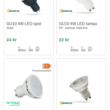
GU10 4W LED-spot
GU10 4W LED-lampa
Svart
55°, varmvit, med lins
24 kr
22 kr
360lm
4W
38°
300lm
4W
55°
Produktdatablad