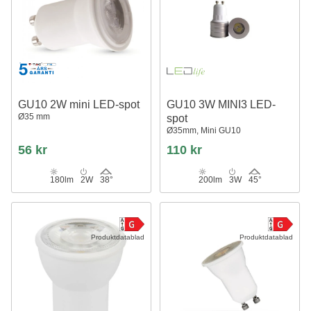
GU10 2W mini LED-spot
GU10 3W MINI3 LED-
Ø35 mm
spot
Ø35mm, Mini GU10
56 kr
110 kr
180lm
2W
38°
200lm
3W
45°
Produktdatablad
Produktdatablad