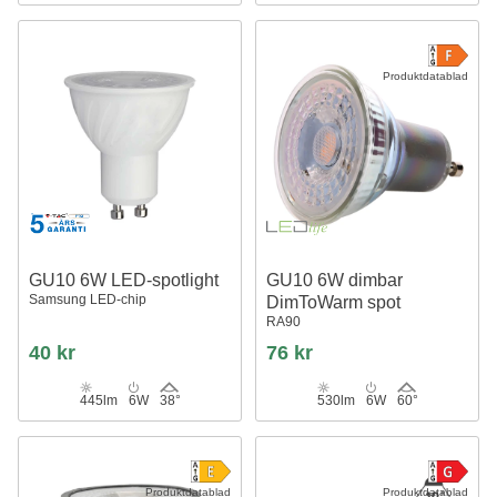
Produktdatablad
GU10 6W LED-spotlight
GU10 6W dimbar
Samsung LED-chip
DimToWarm spot
RA90
40 kr
76 kr
445lm
6W
38°
530lm
6W
60°
Produktdatablad
Produktdatablad