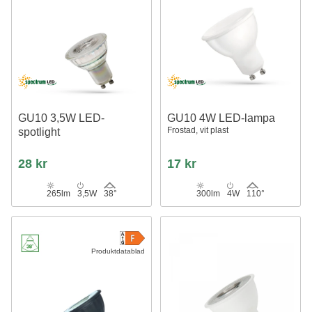
GU10 3,5W LED-
GU10 4W LED-lampa
Frostad, vit plast
spotlight
28 kr
17 kr
265lm
3,5W
38°
300lm
4W
110°
Produktdatablad