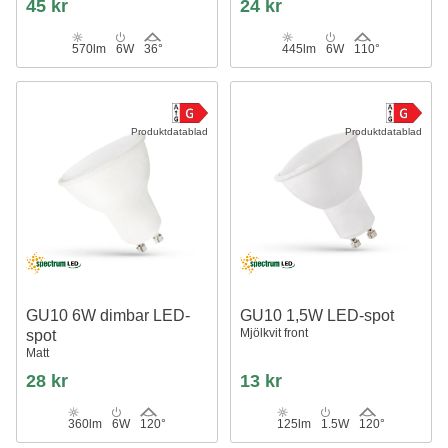
45 kr
24 kr
570lm
6W
36°
445lm
6W
110°
Produktdatablad
Produktdatablad
GU10 6W dimbar LED-
GU10 1,5W LED-spot
Mjölkvit front
spot
Matt
28 kr
13 kr
360lm
6W
120°
125lm
1.5W
120°