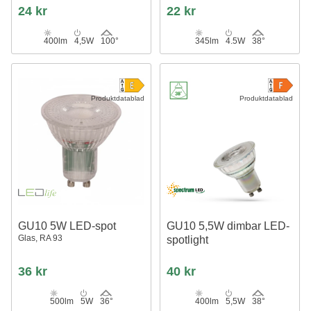
24 kr
22 kr
400lm
4,5W
100°
345lm
4.5W
38°
Produktdatablad
Produktdatablad
GU10 5W LED-spot
GU10 5,5W dimbar LED-
Glas, RA 93
spotlight
36 kr
40 kr
500lm
5W
36°
400lm
5,5W
38°