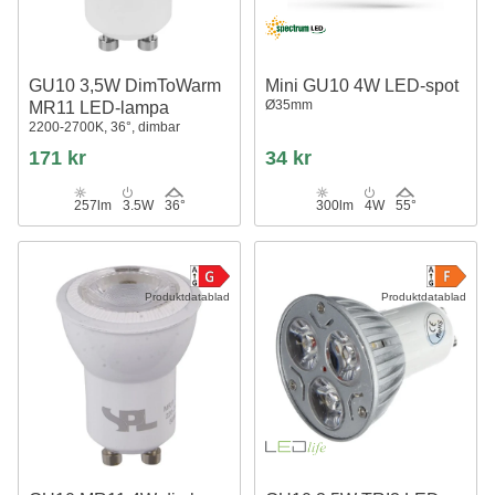
GU10 3,5W DimToWarm
Mini GU10 4W LED-spot
Ø35mm
MR11 LED-lampa
2200-2700K, 36°, dimbar
171 kr
34 kr
257lm
3.5W
36°
300lm
4W
55°
Produktdatablad
Produktdatablad