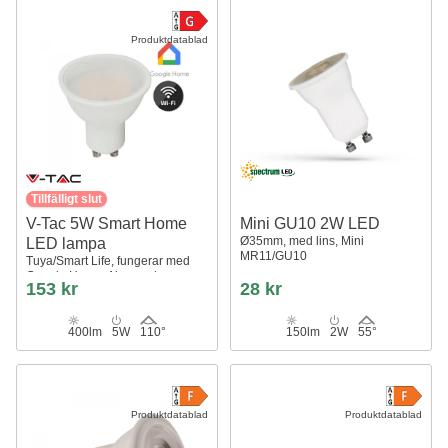
Produktdatablad
Tillfälligt slut
V-Tac 5W Smart Home
Mini GU10 2W LED
Ø35mm, med lins, Mini
LED lampa
MR11/GU10
Tuya/Smart Life, fungerar med
Google Home, Alexa och
153 kr
28 kr
smartphones, GU10 Spot
400lm
5W
110°
150lm
2W
55°
Produktdatablad
Produktdatablad