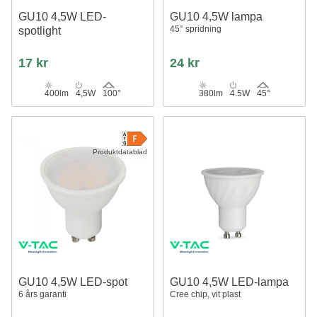
GU10 4,5W LED-
GU10 4,5W lampa
45° spridning
spotlight
17 kr
24 kr
400lm
4,5W
100°
380lm
4.5W
45°
Produktdatablad
GU10 4,5W LED-spot
GU10 4,5W LED-lampa
6 års garanti
Cree chip, vit plast