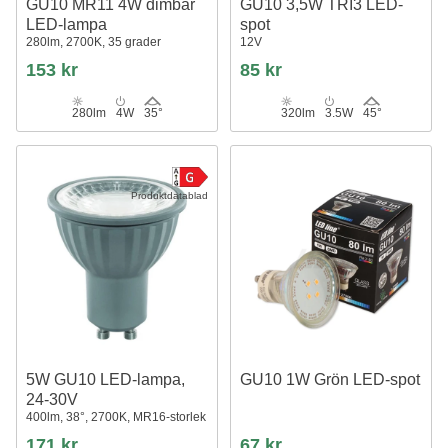
GU10 MR11 4W dimbar
GU10 3,5W TRI3 LED-
LED-lampa
spot
280lm, 2700K, 35 grader
12V
153 kr
85 kr
280lm
4W
35°
320lm
3.5W
45°
Produktdatablad
5W GU10 LED-lampa,
GU10 1W Grön LED-spot
24-30V
400lm, 38°, 2700K, MR16-storlek
171 kr
67 kr