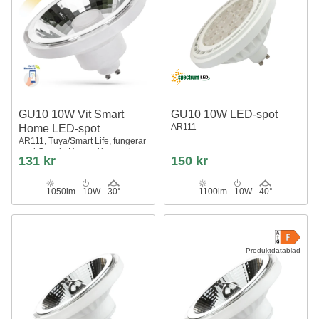
GU10 10W Vit Smart
GU10 10W LED-spot
AR111
Home LED-spot
AR111, Tuya/Smart Life, fungerar
med Google Home, Alexa och
131 kr
150 kr
smartphones
1050lm
10W
30°
1100lm
10W
40°
Produktdatablad