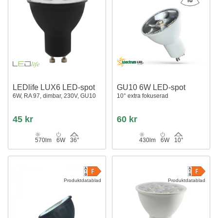
LEDlife LUX6 LED-spot
GU10 6W LED-spot
6W, RA 97, dimbar, 230V, GU10
10° extra fokuserad
45 kr
60 kr
570lm
6W
36°
430lm
6W
10°
Produktdatablad
Produktdatablad