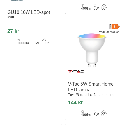
400lm
5W
90°
GU10 10W LED-spot
Matt
27 kr
Produktdatablad
1000lm
10W
100°
V-Tac 5W Smart Home
LED lampa
Tuya/Smart Life, fungerar med
Google Home, Alexa och
144 kr
smartphones, GU10 Spot
400lm
5W
90°