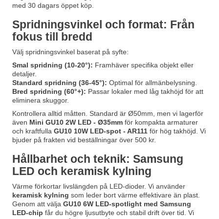
med 30 dagars öppet köp.
Spridningsvinkel och format: Från
fokus till bredd
Välj spridningsvinkel baserat på syfte:
Smal spridning (10-20°):
Framhäver specifika objekt eller
detaljer.
Standard spridning (36-45°):
Optimal för allmänbelysning.
Bred spridning (60°+):
Passar lokaler med låg takhöjd för att
eliminera skuggor.
Kontrollera alltid måtten. Standard är Ø50mm, men vi lagerför
även
Mini GU10 2W LED - Ø35mm
för kompakta armaturer
och kraftfulla
GU10 10W LED-spot - AR111
för hög takhöjd. Vi
bjuder på frakten vid beställningar över 500 kr.
Hållbarhet och teknik: Samsung
LED och keramisk kylning
Värme förkortar livslängden på LED-dioder. Vi använder
keramisk kylning
som leder bort värme effektivare än plast.
Genom att välja
GU10 6W LED-spotlight med Samsung
LED-chip
får du högre ljusutbyte och stabil drift över tid. Vi