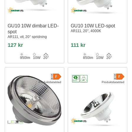
GU10 10W dimbar LED-
GU10 10W LED-spot
AR111, 20°, 4000K
spot
AR111, vit, 20° spridning
127 kr
111 kr
950lm
10W
20°
850lm
10W
20°
Produktdatablad
Produktdatablad