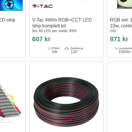
D strip
V-Tac 4W/m RGB+CCT LED
RGB set: 
strip komplett kit
10w, contr
5m, 60 LED per. meter, IP65
24V
607 kr
871 kr
Effekt
Spridning
Ljusstyrk
4W
120°
1000lm