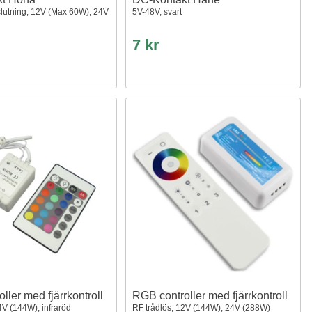
lutning, 12V (Max 60W), 24V
5V-48V, svart
7 kr
ller med fjärrkontroll
RGB controller med fjärrkontroll
V (144W), infraröd
RF trådlös, 12V (144W), 24V (288W)