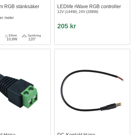
m RGB stänksäker
LEDlife rWave RGB controller
12V (144W), 24V (288W)
er. meter
205 kr
a
Effekt
Spridning
10,8W
120°
kt Hona
DC-Kontakt Hane