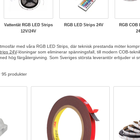
Vattentät RGB LED Strips
RGB LED Strips 24V
RGB COB L
12V/24V
2
atmosfär med våra RGB LED Strips, där teknisk prestanda möter komprom
rips 24V
-lösningar som eliminerar spänningsfall, till modern COB-teknik f
ed hög färgåtergivning. Som Sveriges största leverantör erbjuder vi sna
v 95 produkter