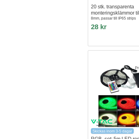
20 stk. transparenta
monteringsklämmor til
8mm, passar till IP65 strips
28 kr
Pr
Skickas inom 3-5 dagar
RGB -set: 5m LED re