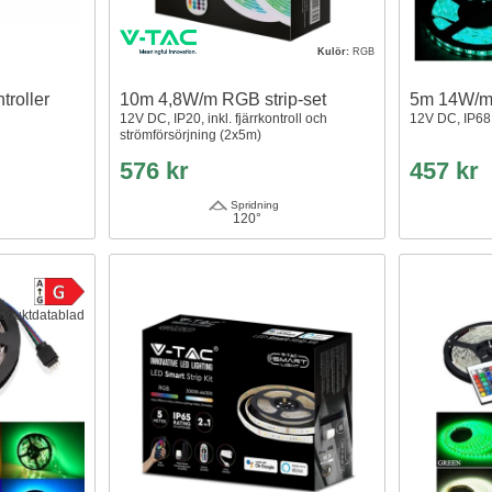
Kulör:
RGB
roller
10m 4,8W/m RGB strip-set
5m 14W/m
12V DC, IP20, inkl. fjärrkontroll och
12V DC, IP68,
strömförsörjning (2x5m)
576 kr
457 kr
Spridning
120°
oduktdatablad