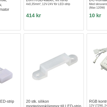
4x0,35mm², 12V-24V för LED-strip
Med skruvans
w,
(Max 120W)
rmator
414 kr
10 kr
LED-strip
20 stk. silikon
RGB kontro
12V (72W), 24
monteringsklämmor till LED-strip