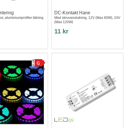
ntering
DC-Kontakt Hane
r, aluminiumprofiler tätning
Med skruvanslutning, 12V (Max 60W), 24V
(Max 120W)
11 kr
Produktdatablad