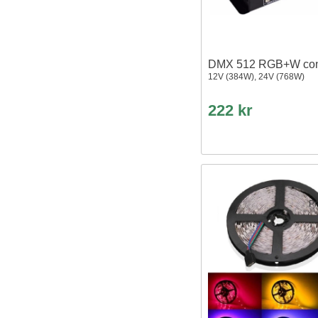
DMX 512 RGB+W cont
12V (384W), 24V (768W)
222 kr
Pr