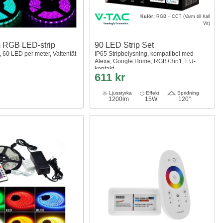
Kulör:
RGB + CCT (Varm till Kall
Vit)
 RGB LED-strip
90 LED Strip Set
 60 LED per meter, Vattentät
IP65 Stripbelysning, kompatibel med
Alexa, Google Home, RGB+3in1, EU-
kontakt
611 kr
Ljusstyrka
Effekt
Spridning
1200lm
15W
120°