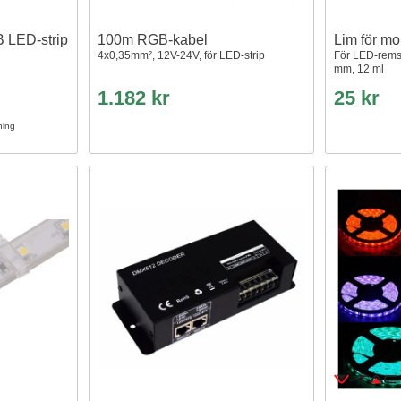
 LED-strip
100m RGB-kabel
Lim för mo
4x0,35mm², 12V-24V, för LED-strip
För LED-remso
mm, 12 ml
1.182 kr
25 kr
ning
°