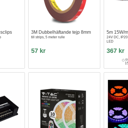
sclips
3M Dubbelhäftande tejp 8mm
5m 15W/m
p
till strips, 5 meter rulle
24V DC, IP20
LED
57 kr
367 kr
Ef
1