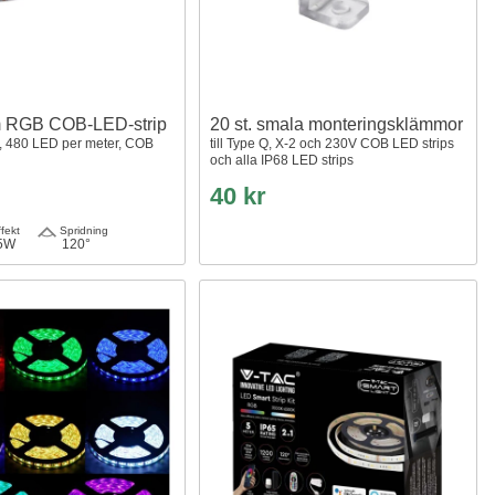
 RGB COB-LED-strip
20 st. smala monteringsklämmor
, 480 LED per meter, COB
till Type Q, X-2 och 230V COB LED strips
och alla IP68 LED strips
40 kr
fekt
Spridning
5W
120°