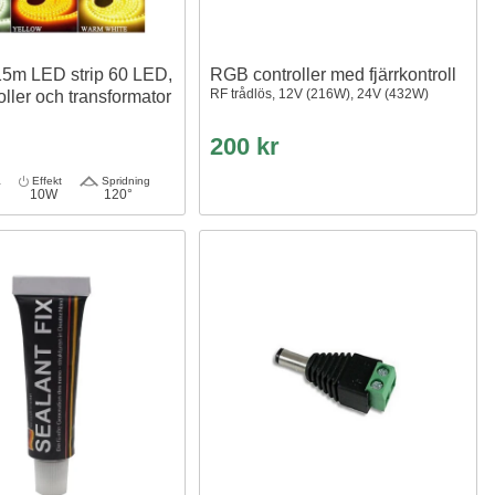
15m LED strip 60 LED,
RGB controller med fjärrkontroll
RF trådlös, 12V (216W), 24V (432W)
oller och transformator
200 kr
a
Effekt
Spridning
10W
120°