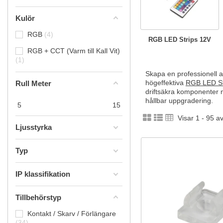
Kulör
RGB
4
RGB LED Strips 12V
RGB + CCT (Varm till Kall Vit)
1
Skapa en professionell 
högeffektiva
RGB LED St
Rull Meter
driftsäkra komponenter m
hållbar uppgradering.
5
15
Visar 1 - 95 a
Ljusstyrka
Typ
IP klassifikation
Tillbehörstyp
Kontakt / Skarv / Förlängare
34