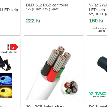
DMX 512 RGB controller
V-Tac 7W/
12V (288W), 24V (576W)
l LED strip
LED strip
5m, 60 LED p
222 kr
160 kr
Ljusstyrk
840lm
oduktdatablad
msa,
20m RGB-kabel, vit rund
DC-Konta