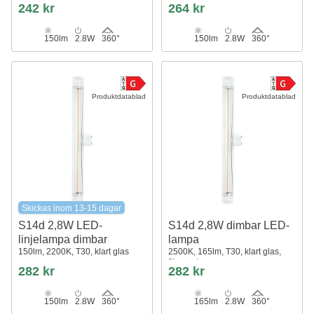
242 kr
264 kr
150lm
2.8W
360°
150lm
2.8W
360°
Produktdatablad
Produktdatablad
Skickas inom 13-15 dagar
S14d 2,8W LED-
S14d 2,8W dimbar LED-
linjelampa dimbar
lampa
150lm, 2200K, T30, klart glas
2500K, 165lm, T30, klart glas,
filament
282 kr
282 kr
150lm
2.8W
360°
165lm
2.8W
360°