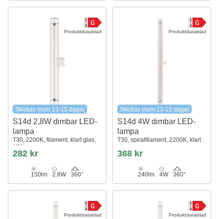
Produktdatablad
Produktdatablad
Skickas inom 13-15 dagar
Skickas inom 13-15 dagar
S14d 2,8W dimbar LED-
S14d 4W dimbar LED-
lampa
lampa
T30, 2200K, filament, klart glas,
T30, spiralfilament, 2200K, klart
150lm
glas
282 kr
368 kr
150lm
2.8W
360°
240lm
4W
360°
Produktdatablad
Produktdatablad