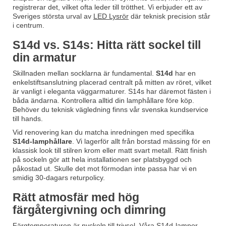
registrerar det, vilket ofta leder till trötthet. Vi erbjuder ett av
Sveriges största urval av
LED Lysrör
där teknisk precision står
i centrum.
S14d vs. S14s: Hitta rätt sockel till
din armatur
Skillnaden mellan socklarna är fundamental.
S14d
har en
enkelstiftsanslutning placerad centralt på mitten av röret, vilket
är vanligt i eleganta väggarmaturer. S14s har däremot fästen i
båda ändarna. Kontrollera alltid din lamphållare före köp.
Behöver du teknisk vägledning finns vår svenska kundservice
till hands.
Vid renovering kan du matcha inredningen med specifika
S14d-lamphållare
. Vi lagerför allt från borstad mässing för en
klassisk look till stilren krom eller matt svart metall. Rätt finish
på sockeln gör att hela installationen ser platsbyggd och
påkostad ut. Skulle det mot förmodan inte passa har vi en
smidig 30-dagars returpolicy.
Rätt atmosfär med hög
färgåtergivning och dimring
Färgtemperaturen är nyckeln till trivsel. Våra S14d-lampor