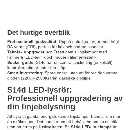
Det hurtige overblik
Professionell ljuskvalitet:
Uppnå naturliga färger med högt
RA-värde (CRI), perfekt för kök och badrumsspeglar.
Teknisk uppgradering:
Ersätt gamla linjelampor med
flimmerfri LED-teknik och modern filamentestetik.
Sockel-guide:
S14d har en central anslutning (enkelstift) –
kontrollera din armatur före köp.
Smart investering:
Spara energi utan att förlora den varma
glöden (2200K-2500K) från klassiska glödljus.
S14d LED-lysrör:
Professionell uppgradering av
din linjebelysning
Att byta ut gamla, energislukande linjelampor handlar om mer
än elräkningen. Det handlar om att behålla hemmets estetik
utan att pruta på ljuskvaliteten. En
S14d LED-linjelampa
är