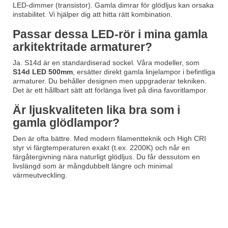
LED-dimmer (transistor). Gamla dimrar för glödljus kan orsaka
instabilitet. Vi hjälper dig att hitta rätt kombination.
Passar dessa LED-rör i mina gamla
arkitektritade armaturer?
Ja. S14d är en standardiserad sockel. Våra modeller, som
S14d LED 500mm
, ersätter direkt gamla linjelampor i befintliga
armaturer. Du behåller designen men uppgraderar tekniken.
Det är ett hållbart sätt att förlänga livet på dina favoritlampor.
Är ljuskvaliteten lika bra som i
gamla glödlampor?
Den är ofta bättre. Med modern filamentteknik och High CRI
styr vi färgtemperaturen exakt (t.ex. 2200K) och når en
färgåtergivning nära naturligt glödljus. Du får dessutom en
livslängd som är mångdubbelt längre och minimal
värmeutveckling.