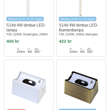
Skickas inom 13-15 dagar
Skickas inom 13-15 dagar
S14d 4W dimbar LED-
S14d 4W dimbar LED-
lampa
filamentlampa
T30, 2200K, frostat glas, 240lm
T30, 2200K, 240lm, klart glas
400 kr
422 kr
240lm
4W
360°
240lm
4W
360°