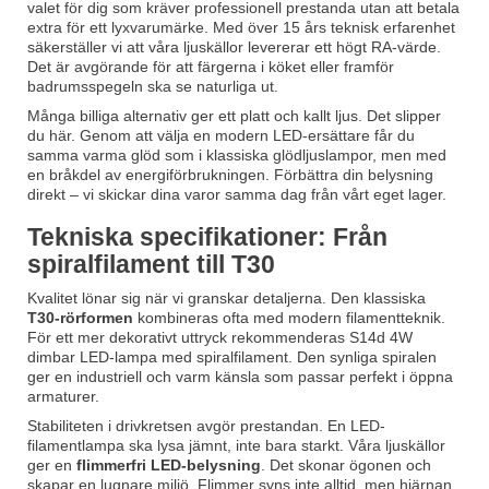
valet för dig som kräver professionell prestanda utan att betala
extra för ett lyxvarumärke. Med över 15 års teknisk erfarenhet
säkerställer vi att våra ljuskällor levererar ett högt RA-värde.
Det är avgörande för att färgerna i köket eller framför
badrumsspegeln ska se naturliga ut.
Många billiga alternativ ger ett platt och kallt ljus. Det slipper
du här. Genom att välja en modern LED-ersättare får du
samma varma glöd som i klassiska glödljuslampor, men med
en bråkdel av energiförbrukningen. Förbättra din belysning
direkt – vi skickar dina varor samma dag från vårt eget lager.
Tekniska specifikationer: Från
spiralfilament till T30
Kvalitet lönar sig när vi granskar detaljerna. Den klassiska
T30-rörformen
kombineras ofta med modern filamentteknik.
För ett mer dekorativt uttryck rekommenderas
S14d 4W
dimbar LED-lampa med spiralfilament
. Den synliga spiralen
ger en industriell och varm känsla som passar perfekt i öppna
armaturer.
Stabiliteten i drivkretsen avgör prestandan. En LED-
filamentlampa ska lysa jämnt, inte bara starkt. Våra ljuskällor
ger en
flimmerfri LED-belysning
. Det skonar ögonen och
skapar en lugnare miljö. Flimmer syns inte alltid, men hjärnan