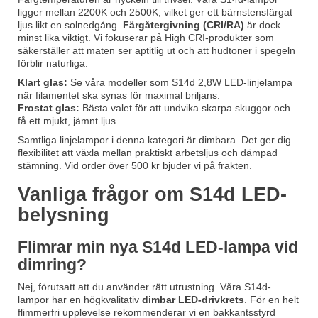
ligger mellan 2200K och 2500K, vilket ger ett bärnstensfärgat
ljus likt en solnedgång.
Färgåtergivning (CRI/RA)
är dock
minst lika viktigt. Vi fokuserar på High CRI-produkter som
säkerställer att maten ser aptitlig ut och att hudtoner i spegeln
förblir naturliga.
Klart glas:
Se våra modeller som
S14d 2,8W LED-linjelampa
när filamentet ska synas för maximal briljans.
Frostat glas:
Bästa valet för att undvika skarpa skuggor och
få ett mjukt, jämnt ljus.
Samtliga linjelampor i denna kategori är dimbara. Det ger dig
flexibilitet att växla mellan praktiskt arbetsljus och dämpad
stämning. Vid order över 500 kr bjuder vi på frakten.
Vanliga frågor om S14d LED-
belysning
Flimrar min nya S14d LED-lampa vid
dimring?
Nej, förutsatt att du använder rätt utrustning. Våra S14d-
lampor har en högkvalitativ
dimbar LED-drivkrets
. För en helt
flimmerfri upplevelse rekommenderar vi en bakkantsstyrd