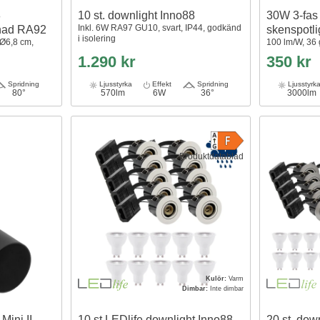
8
10 st. downlight Inno88
30W 3-fas
Inkl. 6W RA97 GU10, svart, IP44, godkänd
gnad RA92
skenspotli
i isolering
 Ø6,8 cm,
100 lm/W, 36 
1.290 kr
350 kr
Spridning
Ljusstyrka
Effekt
Spridning
Ljusstyrk
80°
570lm
6W
36°
3000lm
Produktdatablad
Kulör:
Varm
Dimbar:
Inte dimbar
ini II
10 st LEDlife downlight Inno88
20 st. dow