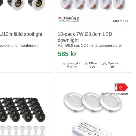
Kulör:
3-i-1
10 infälld spotlight
10-pack 7W Ø8,8cm LED
downlight
 godkänd för montering i
Hål: Ø6,8 cm, CCT - 3 färgtemperaturer
585 kr
Ljusstyrka
Effekt
Spridning
510lm
7W
38°
Produktdatablad