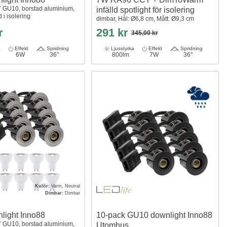
7 GU10, borstad aluminium,
infälld spotlight för isolering
 i isolering
dimbar, Hål: Ø6,8 cm, Mått: Ø9,3 cm
r
291 kr
345,00 kr
a
Effekt
Spridning
Ljusstyrka
Effekt
Spridning
6W
36°
800lm
7W
36°
Kulör:
Varm, Neutral
Dimbar:
Dimbar
nlight Inno88
10-pack GU10 downlight Inno88
7 GU10, borstad aluminium,
Utomhus