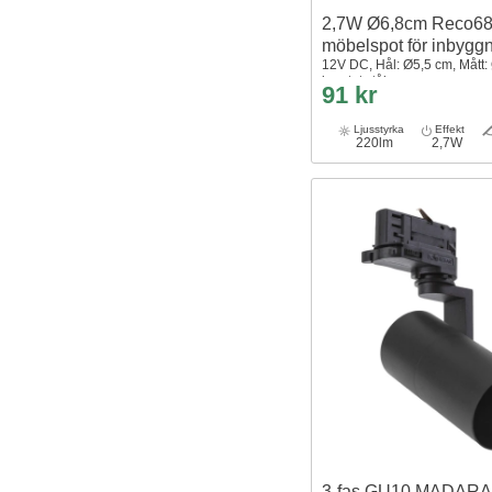
2,7W Ø6,8cm Reco6
möbelspot för inbyg
12V DC, Hål: Ø5,5 cm, Mått:
borstat stål
91 kr
Ljusstyrka
Effekt
220lm
2,7W
3-fas GU10 MADARA M