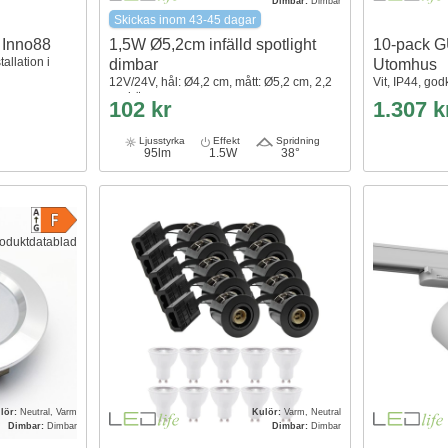
Dimbar:
Dimbar
Skickas inom 43-45 dagar
t Inno88
1,5W Ø5,2cm infälld spotlight
10-pack G
allation i
dimbar
Utomhus
12V/24V, hål: Ø4,2 cm, mått: Ø5,2 cm, 2,2
Vit, IP44, god
cm hög
102 kr
1.307 k
Ljusstyrka
Effekt
Spridning
95lm
1.5W
38°
oduktdatablad
lör:
Neutral, Varm
Kulör:
Varm, Neutral
Dimbar:
Dimbar
Dimbar:
Dimbar