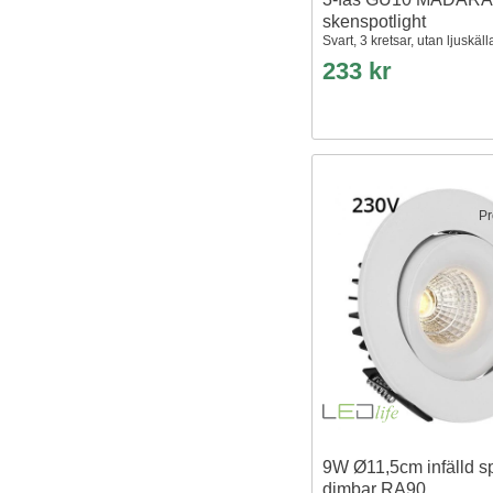
skenspotlight
Svart, 3 kretsar, utan ljuskäll
233 kr
Pr
9W Ø11,5cm infälld sp
dimbar RA90