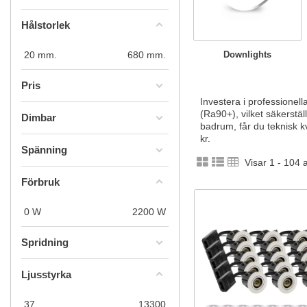
Hålstorlek
20
mm.
680
mm.
Downlights
Pris
Investera i professionell
(Ra90+), vilket säkerstäl
Dimbar
badrum, får du teknisk k
kr.
Spänning
Visar 1 - 104 
Förbruk
0
W
2200
W
Spridning
Ljusstyrka
37
13300