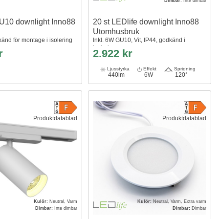
Dimbar:
Inte dimbar
U10 downlight Inno88
20 st LEDlife downlight Inno88
Utomhusbruk
känd för montage i isolering
Inkl. 6W GU10, Vit, IP44, godkänd i
isolering
r
2.922 kr
Ljusstyrka
Effekt
Spridning
440lm
6W
120°
Produktdatablad
Produktdatablad
Kulör:
Neutral, Varm
Kulör:
Neutral, Varm, Extra varm
Dimbar:
Inte dimbar
Dimbar:
Dimbar