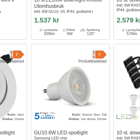
Inkl. 6W RA9
Utomhusbruk
IP44, godkänd
a
Inkl. 6W GU10, Vit, IP44, godkänd i
isolering
1.537 kr
2.579 k
Ljusstyrka
Effekt
Spridning
Ljusstyrk
500lm
6W
120°
570lm
oduktdatablad
Produktdatablad
Kulör:
Varm
Kulör:
Neutral, Varm, Kall
Dimbar:
Dimbar
Dimbar:
Inte dimbar, Dimbar
otlight
GU10 6W LED-spotlight
10 st. dow
Samsung LED-chip
Inkl. 6W RA9