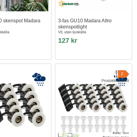
0 skenspot Madara
3-fas GU10 Madara Altro
skenspotlight
uskälla
Vit, utan ljuskälla
127 kr
Produktdatablad
Kulör:
Varm