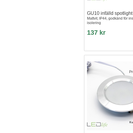
GU10 infälld spotligh
Mattvit, IP44, godkänd för inst
isolering
137 kr
Pr
Ku