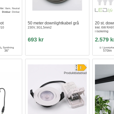
lör:
Varm, Neutral
Dimbar:
Dimbar
ot
50 meter downlightkabel grå
20 st. dow
U10
230V, 3G1,5mm2
Inkl. 6W RA97
i isolering
693 kr
2.579 k
Spridning
Ljusstyrk
36°
570lm
Produktdatablad