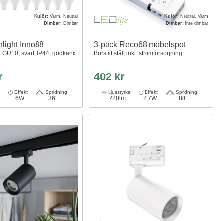
Kulör:
Varm, Neutral
Kulör:
Neutral, Varm
Dimbar:
Dimbar
Dimbar:
Inte dimbar
nlight Inno88
3-pack Reco68 möbelspot
 GU10, svart, IP44, godkänd
Borstat stål, inkl. strömförsörjning
r
402 kr
a
Effekt
Spridning
Ljusstyrka
Effekt
Spridning
6W
36°
220lm
2,7W
80°