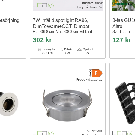
Dimbar:
Dimbar
Färg på chassi:
Vit
rsörjning
7W Infälld spotlight RA96,
3-fas GU1
DimToWarm+CCT, Dimbar
Altro
Hål: Ø6,8 cm, Mått: Ø8,3 cm, Vit kant
Svart, utan lj
302 kr
127 kr
Ljusstyrka
Effekt
Spridning
800lm
7W
36°
Produktdatablad
Kulör:
Varm