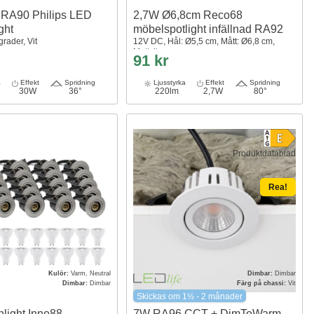
 RA90 Philips LED
2,7W Ø6,8cm Reco68
ght
möbelspotlight infällnad RA92
grader, Vit
12V DC, Hål: Ø5,5 cm, Mått: Ø6,8 cm,
Mattvit
91 kr
a
Effekt
Spridning
Ljusstyrka
Effekt
Spridning
30W
36°
220lm
2,7W
80°
Produktdatablad
Rea!
Kulör:
Varm, Neutral
Dimbar:
Dimbar
Dimbar:
Dimbar
Färg på chassi:
Vit
Skickas om 1½ - 2 månader
nlight Inno88
7W RA96 CCT + DimToWarm