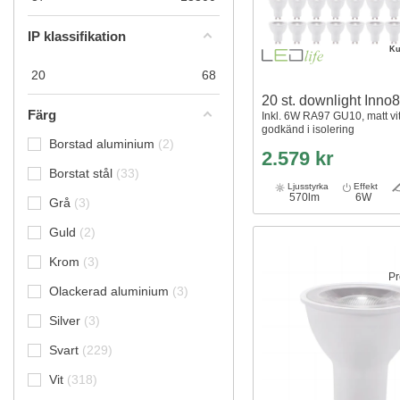
IP klassifikation
Ku
20
68
20 st. downlight Inno
Färg
Inkl. 6W RA97 GU10, matt vit
godkänd i isolering
Borstad aluminium
2
2.579 kr
Borstat stål
33
Ljusstyrka
Effekt
570lm
6W
Grå
3
Guld
2
Krom
3
Pr
Olackerad aluminium
3
Silver
3
Svart
229
Vit
318