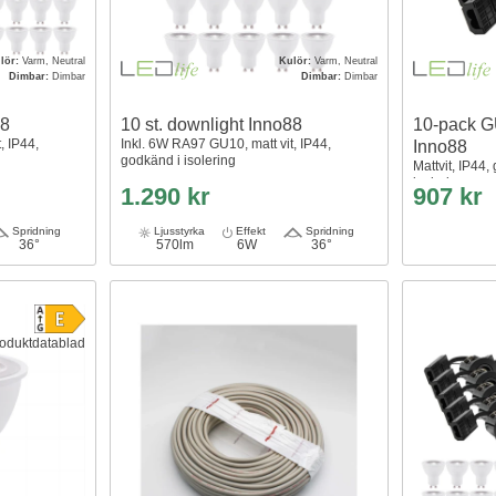
lör:
Varm, Neutral
Kulör:
Varm, Neutral
Dimbar:
Dimbar
Dimbar:
Dimbar
88
10 st. downlight Inno88
10-pack GU
, IP44,
Inkl. 6W RA97 GU10, matt vit, IP44,
Inno88
godkänd i isolering
Mattvit, IP44,
isolering
1.290 kr
907 kr
Spridning
Ljusstyrka
Effekt
Spridning
36°
570lm
6W
36°
oduktdatablad