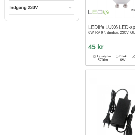
Indgang 230V
Ku
LEDlife LUX6 LED-sp
6W, RA 97, dimbar, 230V, G
45 kr
Ljusstyrka
Effekt
570lm
6W