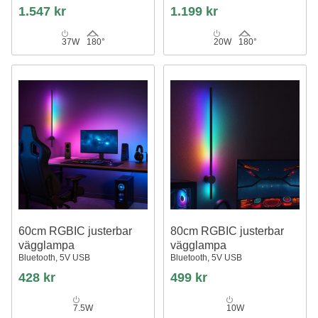
strömförsörjning
strömförsörjning
1.547 kr
1.199 kr
37W
180°
20W
180°
60cm RGBIC justerbar
80cm RGBIC justerbar
vägglampa
vägglampa
Bluetooth, 5V USB
Bluetooth, 5V USB
428 kr
499 kr
7.5W
10W