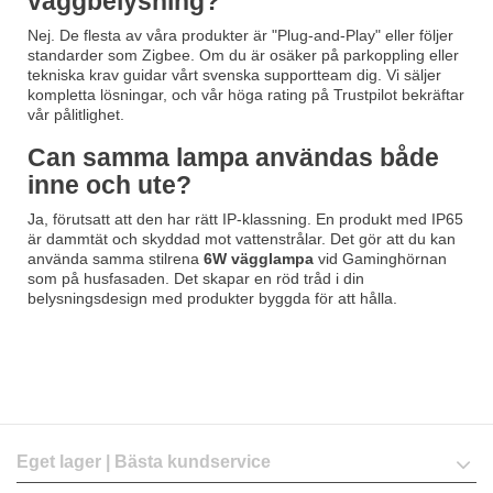
väggbelysning?
Nej. De flesta av våra produkter är "Plug-and-Play" eller följer
standarder som Zigbee. Om du är osäker på parkoppling eller
tekniska krav guidar vårt svenska supportteam dig. Vi säljer
kompletta lösningar, och vår höga rating på Trustpilot bekräftar
vår pålitlighet.
Can samma lampa användas både
inne och ute?
Ja, förutsatt att den har rätt IP-klassning. En produkt med IP65
är dammtät och skyddad mot vattenstrålar. Det gör att du kan
använda samma stilrena
6W vägglampa
vid Gaminghörnan
som på husfasaden. Det skapar en röd tråd i din
belysningsdesign med produkter byggda för att hålla.
Eget lager | Bästa kundservice