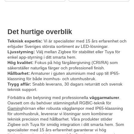
Det hurtige overblik
Teknisk expertis:
Vi är specialister med 15 års erfarenhet och
erbjuder Sveriges största sortiment av LED-lösningar.
Ljusstyrning:
Välj mellan Zigbee för stabilitet eller Tuya för
enkel app-styrning i ditt smarta hem.
Hög kvalitet:
Fokus på hög färgåtergivning (CRI/RA) som
säkerställer naturliga färger och professionell finish.
Hållbarhet:
Armaturer i gjuten aluminium med upp till IP65-
klassning för både inomhus- och utomhusbruk.
Trygg affär:
Snabb leverans, 30 dagars returrätt och svensk
teknisk support.
Förbättra din belysning med professionella
väggarmaturer
.
Oavsett om du behöver stämningsfull RGBIC-teknik för
Gaming
hörnan eller robusta vägglampor med IP65-klassning
för utomhusbruk, levererar vi lösningar som kombinerar
teknisk precision med hållbarhet. Våra produkter stöder
Zigbee och Tuya för smidig integration i ditt smarta hem. Som
specialister med 15 års erfarenhet garanterar vi hög