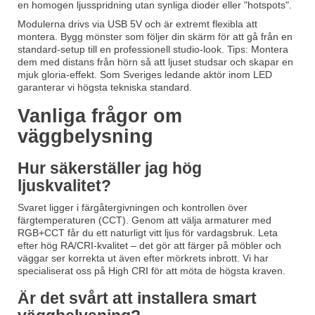
en homogen ljusspridning utan synliga dioder eller "hotspots".
Modulerna drivs via USB 5V och är extremt flexibla att
montera. Bygg mönster som följer din skärm för att gå från en
standard-setup till en professionell studio-look. Tips: Montera
dem med distans från hörn så att ljuset studsar och skapar en
mjuk gloria-effekt. Som Sveriges ledande aktör inom LED
garanterar vi högsta tekniska standard.
Vanliga frågor om
väggbelysning
Hur säkerställer jag hög
ljuskvalitet?
Svaret ligger i färgåtergivningen och kontrollen över
färgtemperaturen (CCT). Genom att välja armaturer med
RGB+CCT får du ett naturligt vitt ljus för vardagsbruk. Leta
efter hög RA/CRI-kvalitet – det gör att färger på möbler och
väggar ser korrekta ut även efter mörkrets inbrott. Vi har
specialiserat oss på High CRI för att möta de högsta kraven.
Är det svårt att installera smart