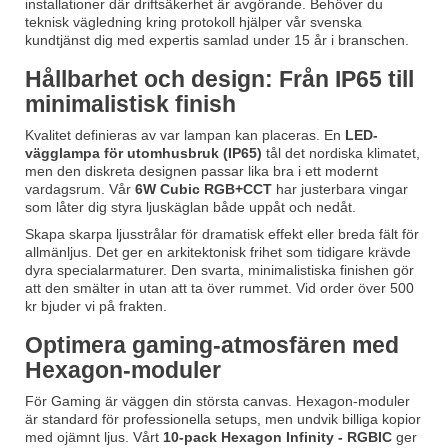
installationer där driftsäkerhet är avgörande. Behöver du
teknisk vägledning kring protokoll hjälper vår svenska
kundtjänst dig med expertis samlad under 15 år i branschen.
Hållbarhet och design: Från IP65 till
minimalistisk finish
Kvalitet definieras av var lampan kan placeras. En
LED-
vägglampa för utomhusbruk (IP65)
tål det nordiska klimatet,
men den diskreta designen passar lika bra i ett modernt
vardagsrum. Vår
6W Cubic RGB+CCT
har justerbara vingar
som låter dig styra ljuskäglan både uppåt och nedåt.
Skapa skarpa ljusstrålar för dramatisk effekt eller breda fält för
allmänljus. Det ger en arkitektonisk frihet som tidigare krävde
dyra specialarmaturer. Den svarta, minimalistiska finishen gör
att den smälter in utan att ta över rummet. Vid order över 500
kr bjuder vi på frakten.
Optimera gaming-atmosfären med
Hexagon-moduler
För Gaming är väggen din största canvas. Hexagon-moduler
är standard för professionella setups, men undvik billiga kopior
med ojämnt ljus. Vårt
10-pack Hexagon Infinity - RGBIC
ger