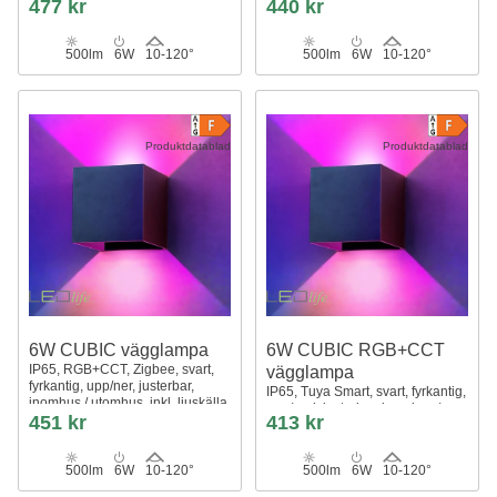
477 kr
440 kr
inkl. ljuskälla
500lm
6W
10-120°
500lm
6W
10-120°
Produktdatablad
Produktdatablad
6W CUBIC vägglampa
6W CUBIC RGB+CCT
IP65, RGB+CCT, Zigbee, svart,
vägglampa
fyrkantig, upp/ner, justerbar,
IP65, Tuya Smart, svart, fyrkantig,
inomhus / utomhus, inkl. ljuskälla
upp/ned, justerbar, inomhus /
451 kr
413 kr
utomhus, inkl. ljuskälla
500lm
6W
10-120°
500lm
6W
10-120°