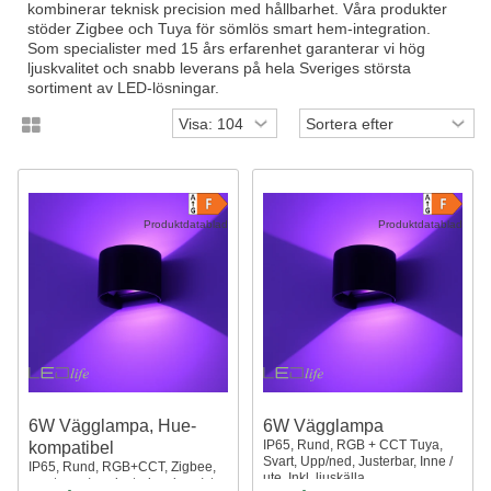
kombinerar teknisk precision med hållbarhet. Våra produkter
stöder Zigbee och Tuya för sömlös smart hem-integration.
Som specialister med 15 års erfarenhet garanterar vi hög
ljuskvalitet och snabb leverans på hela Sveriges största
sortiment av LED-lösningar.
Produktdatablad
Produktdatablad
6W Vägglampa, Hue-
6W Vägglampa
IP65, Rund, RGB + CCT Tuya,
kompatibel
Svart, Upp/ned, Justerbar, Inne /
IP65, Rund, RGB+CCT, Zigbee,
ute, Inkl. ljuskälla
svart, upp/ner, justerbar, inne/ute,