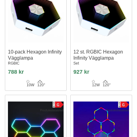
10-pack Hexagon Infinity
12 st. RGBIC Hexagon
Vägglampa
Infinity Vägglampa
RGBIC
Set
788 kr
927 kr
10W
120°
12W
120°
Produktdatablad
Produktdatablad