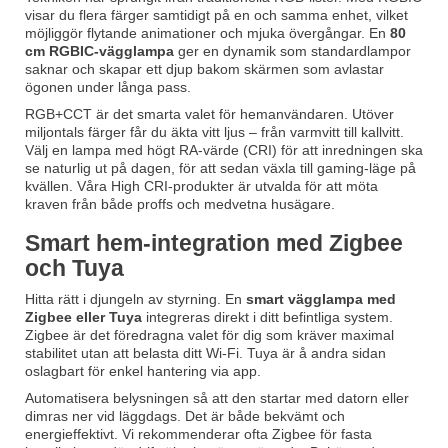
visar du flera färger samtidigt på en och samma enhet, vilket
möjliggör flytande animationer och mjuka övergångar. En
80
cm RGBIC-vägglampa
ger en dynamik som standardlampor
saknar och skapar ett djup bakom skärmen som avlastar
ögonen under långa pass.
RGB+CCT är det smarta valet för hemanvändaren. Utöver
miljontals färger får du äkta vitt ljus – från varmvitt till kallvitt.
Välj en lampa med högt RA-värde (CRI) för att inredningen ska
se naturlig ut på dagen, för att sedan växla till gaming-läge på
kvällen. Våra High CRI-produkter är utvalda för att möta
kraven från både proffs och medvetna husägare.
Smart hem-integration med Zigbee
och Tuya
Hitta rätt i djungeln av styrning. En
smart vägglampa med
Zigbee eller Tuya
integreras direkt i ditt befintliga system.
Zigbee är det föredragna valet för dig som kräver maximal
stabilitet utan att belasta ditt Wi-Fi. Tuya är å andra sidan
oslagbart för enkel hantering via app.
Automatisera belysningen så att den startar med datorn eller
dimras ner vid läggdags. Det är både bekvämt och
energieffektivt. Vi rekommenderar ofta Zigbee för fasta