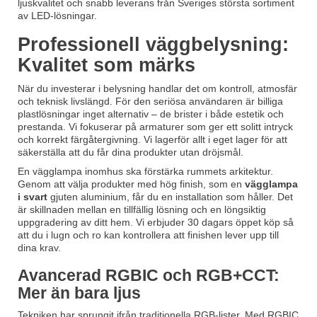
ljuskvalitet och snabb leverans från Sveriges största sortiment
av LED-lösningar.
Professionell väggbelysning:
Kvalitet som märks
När du investerar i belysning handlar det om kontroll, atmosfär
och teknisk livslängd. För den seriösa användaren är billiga
plastlösningar inget alternativ – de brister i både estetik och
prestanda. Vi fokuserar på armaturer som ger ett solitt intryck
och korrekt färgåtergivning. Vi lagerför allt i eget lager för att
säkerställa att du får dina produkter utan dröjsmål.
En vägglampa inomhus ska förstärka rummets arkitektur.
Genom att välja produkter med hög finish, som en
vägglampa
i svart
gjuten aluminium, får du en installation som håller. Det
är skillnaden mellan en tillfällig lösning och en löngsiktig
uppgradering av ditt hem. Vi erbjuder 30 dagars öppet köp så
att du i lugn och ro kan kontrollera att finishen lever upp till
dina krav.
Avancerad RGBIC och RGB+CCT:
Mer än bara ljus
Tekniken har sprungit ifrån traditionella RGB-lister. Med RGBIC