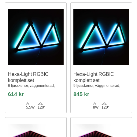
Hexa-Light RGBIC
Hexa-Light RGBIC
komplett set
komplett set
6 ljusskenor, väggmonterad,
9 ljusskenor, väggmonterad,
Bluetooth-app, USB
Bluetooth-app, USB
614 kr
845 kr
5,5W
120°
8W
120°