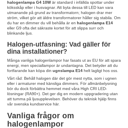
halogenlampa G4 10W
är standard i infällda spottar under
köksskåp eller i husvagnar. Att byta dessa till LED kan vara
utmanande på grund av transformatorn; halogen drar mer
ström, vilket gör att äldre transformatorer håller sig stabila. Om
du har en dimmer du vill behålla är en
halogenlampa E14
eller G9 ofta det säkraste kortet för att slippa surr och
blinkande ljus.
Halogen-utfasning: Vad gäller för
dina installationer?
Många vanliga halogenlampor har fasats ut av EU för att spara
energi, men speciallampor är undantagna. Det betyder att du
fortfarande kan köpa din
ugnslampa E14
helt lagligt hos oss.
Vårt råd: Behåll halogen där det gör mest nytta, som i ugnen
eller i armaturer med känsliga dimmers. För allmänbelysning
bör du dock förbättra hemmet med våra High CRI LED-
lösningar (RA90+). Det ger dig en modern uppgradering utan
att tumma på ljusupplevelsen. Behöver du teknisk hjälp finns
vår svenska kundservice här.
Vanliga frågor om
halogenlampor