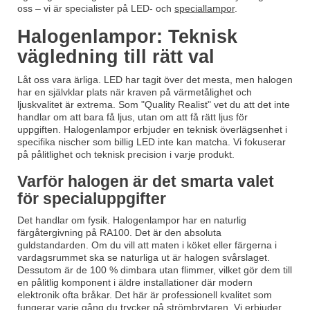
oss – vi är specialister på LED- och
speciallampor
.
Halogenlampor: Teknisk
vägledning till rätt val
Låt oss vara ärliga. LED har tagit över det mesta, men halogen
har en självklar plats när kraven på värmetålighet och
ljuskvalitet är extrema. Som "Quality Realist" vet du att det inte
handlar om att bara få ljus, utan om att få
rätt
ljus för
uppgiften. Halogenlampor erbjuder en teknisk överlägsenhet i
specifika nischer som billig LED inte kan matcha. Vi fokuserar
på pålitlighet och teknisk precision i varje produkt.
Varför halogen är det smarta valet
för specialuppgifter
Det handlar om fysik. Halogenlampor har en naturlig
färgåtergivning på RA100. Det är den absoluta
guldstandarden. Om du vill att maten i köket eller färgerna i
vardagsrummet ska se naturliga ut är halogen svårslaget.
Dessutom är de 100 % dimbara utan flimmer, vilket gör dem till
en pålitlig komponent i äldre installationer där modern
elektronik ofta bråkar. Det här är professionell kvalitet som
fungerar varje gång du trycker på strömbrytaren. Vi erbjuder