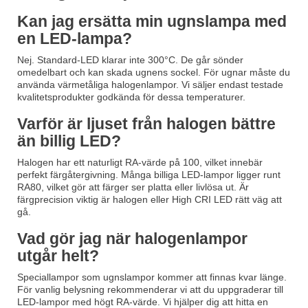
Kan jag ersätta min ugnslampa med
en LED-lampa?
Nej. Standard-LED klarar inte 300°C. De går sönder
omedelbart och kan skada ugnens sockel. För ugnar måste du
använda värmetåliga halogenlampor. Vi säljer endast testade
kvalitetsprodukter godkända för dessa temperaturer.
Varför är ljuset från halogen bättre
än billig LED?
Halogen har ett naturligt RA-värde på 100, vilket innebär
perfekt färgåtergivning. Många billiga LED-lampor ligger runt
RA80, vilket gör att färger ser platta eller livlösa ut. Är
färgprecision viktig är halogen eller High CRI LED rätt väg att
gå.
Vad gör jag när halogenlampor
utgår helt?
Speciallampor som ugnslampor kommer att finnas kvar länge.
För vanlig belysning rekommenderar vi att du uppgraderar till
LED-lampor med högt RA-värde. Vi hjälper dig att hitta en