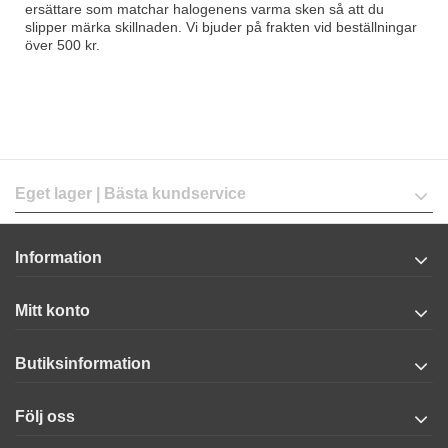
ersättare som matchar halogenens varma sken så att du
slipper märka skillnaden. Vi bjuder på frakten vid beställningar
över 500 kr.
Eget lager | Bästa kundservice
Information
Mitt konto
Butiksinformation
Följ oss