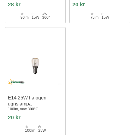
28 kr
20 kr
90lm
15W
360°
75lm
15W
E14 25W halogen
ugnslampa
100lm, max 300°C
20 kr
100lm
25W