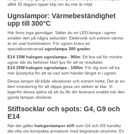
alltid 30 dagars öppet köp om du inte är nöjd.
Ugnslampor: Värmebeständighet
upp till 300°C
Här finns inga genvägar. Sätter du en LED-lampa i ugnen
smälter den på några sekunder. Elektronik och extrem värme
är en usel kombination. För ugnen krävs en
specialkonstruerad
ugnslampa 300 grader
.
E14 15W halogen ugnslampa - 90lm
: Ett bra val för mindre
ugnar där du behöver klart ljus för att se resultatet.
E14 25W halogen ugnslampa - 100lm
: För dig som vill ha
mer ljusstyrka för att se vad som händer längst in i ugnen.
Dessa lampor tål både vibrationer och extrem hetta. Det är en
liten investering för att slippa gissa om steken är klar. Vi
lagerför dessa själva så att du får din leverans snabbt när den
gamla lampan slocknat.
Stiftsocklar och spots: G4, G9 och
E14
När det gäller
halogenlampor stift
som G4 och G9 handlar
det ofta om kompakta armaturer med begränsat utrymme. En