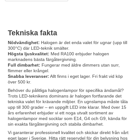
Tekniska fakta
Nödvändighet:
Halogen är det enda valet för ugnar (upp till
300°C) där LED-teknik smälter.
Högsta ljuskvalitet:
Med RA100 erbjuder halogen
marknadens bästa färgåtergivning.
Full dimbarhet:
Fungerar med äldre dimmers utan surr,
flimmer eller krångel.
Snabba leveranser:
Allt finns i eget lager. Fri frakt vid köp
över 500 kr.
Behöver du pålitliga halogenlampor för specifika ändamål?
Trots LED-teknikens dominans är halogen fortfarande det
tekniska valet för krävande miljöer. En ugnslampa måste tåla
upp till 300 grader – en uppgift LED inte klarar. Med över 15
års erfarenhet erbjuder vi ett noga utvalt sortiment av
halogenlampor med socklar som E14, G4 och G9, kända för
sin exakta färgåtergivning och stabila dimbarhet.
Vi garanterar professionell kvalitet och skickar direkt från vårt
eget lager i Sverige. Hitta rätt reservdel för din belysning hos