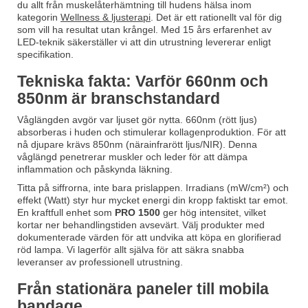
du allt från muskelåterhämtning till hudens hälsa inom
kategorin
Wellness & ljusterapi
. Det är ett rationellt val för dig
som vill ha resultat utan krångel. Med 15 års erfarenhet av
LED-teknik säkerställer vi att din utrustning levererar enligt
specifikation.
Tekniska fakta: Varför 660nm och
850nm är branschstandard
Våglängden avgör var ljuset gör nytta. 660nm (rött ljus)
absorberas i huden och stimulerar kollagenproduktion. För att
nå djupare krävs 850nm (närainfrarött ljus/NIR). Denna
våglängd penetrerar muskler och leder för att dämpa
inflammation och påskynda läkning.
Titta på siffrorna, inte bara prislappen. Irradians (mW/cm²) och
effekt (Watt) styr hur mycket energi din kropp faktiskt tar emot.
En kraftfull enhet som
PRO 1500
ger hög intensitet, vilket
kortar ner behandlingstiden avsevärt. Välj produkter med
dokumenterade värden för att undvika att köpa en glorifierad
röd lampa. Vi lagerför allt själva för att säkra snabba
leveranser av professionell utrustning.
Från stationära paneler till mobila
bandage