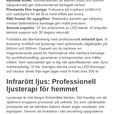
Maximal effekt:
Kombinationen av 660nm (hud) och 850nm
(djupvävnad) ger dokumenterad biologisk verkan.
Prestanda före logotyp:
Fokusera på irradians (mW/cm²)
och wattstyrka för att få ut mest effekt per krona.
Rätt format för uppgiften:
Stationära paneler ger råstyrka,
medan batteridrivna bandage ger mobil precision.
Svensk expertis:
15 års erfarenhet av LED-teknik. Vi erbjuder
teknisk support och 30 dagars returrätt.
Förbättra din återhämtning med professionellt
infrarött ljus
. Vi
levererar kraftfull röd ljusterapi med optimerade våglängder på
660nm och 850nm. Oavsett om du behöver en
högpresterande panel för hemmabruk eller bärbara bandage
för punktbehandling, garanterar vi komponenter som håller
måttet. Som specialister ger vi dig rätt specifikationer utan dyra
märkespåslag. Vi har Sveriges största urval av LED-lösningar
och skickar direkt från eget lager med fri frakt över 500 kr.
Infrarött ljus: Professionell
ljusterapi för hemmet
Ljusterapi är inte längre förbehållet kliniker. Det handlar om att
optimera kroppens processer på cellnivå. Du som värdesätter
prestanda vet att tekniken bakom skalet avgör resultatet, inte
logotypen. Genom att investera i rätt utrustning uppgraderar