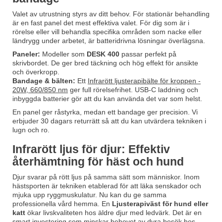
Valet av utrustning styrs av ditt behov. För stationär behandling
är en fast panel det mest effektiva valet. För dig som är i
rörelse eller vill behandla specifika områden som nacke eller
ländrygg under arbetet, är batteridrivna lösningar överlägsna.
Paneler:
Modeller som
DESK 400
passar perfekt på
skrivbordet. De ger bred täckning och hög effekt för ansikte
och överkropp.
Bandage & bälten:
Ett
Infrarött ljusterapibälte för kroppen -
20W, 660/850 nm
ger full rörelsefrihet. USB-C laddning och
inbyggda batterier gör att du kan använda det var som helst.
En panel ger råstyrka, medan ett bandage ger precision. Vi
erbjuder 30 dagars returrätt så att du kan utvärdera tekniken i
lugn och ro.
Infrarött ljus för djur: Effektiv
återhämtning för häst och hund
Djur svarar på rött ljus på samma sätt som människor. Inom
hästsporten är tekniken etablerad för att läka senskador och
mjuka upp ryggmuskulatur. Nu kan du ge samma
professionella vård hemma. En
Ljusterapiväst för hund eller
katt
ökar livskvaliteten hos äldre djur med ledvärk. Det är en
smart investering som minskar behovet av dyra besök hos