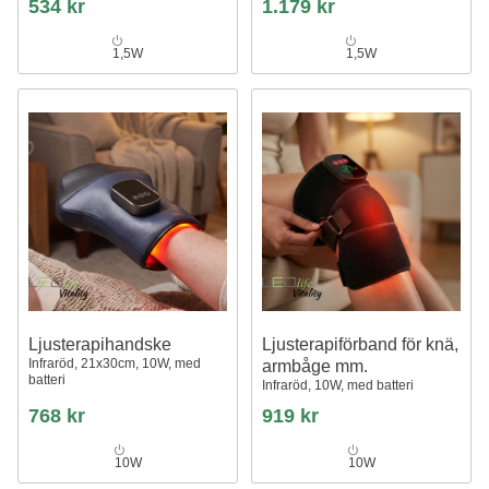
534 kr
1.179 kr
1,5W
1,5W
Ljusterapihandske
Ljusterapiförband för knä,
Infraröd, 21x30cm, 10W, med
armbåge mm.
batteri
Infraröd, 10W, med batteri
768 kr
919 kr
10W
10W