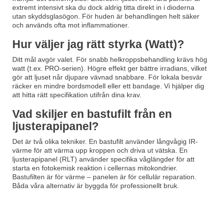
extremt intensivt ska du dock aldrig titta direkt in i dioderna
utan skyddsglasögon. För huden är behandlingen helt säker
och används ofta mot inflammationer.
Hur väljer jag rätt styrka (Watt)?
Ditt mål avgör valet. För snabb helkroppsbehandling krävs hög
watt (t.ex. PRO-serien). Högre effekt ger bättre irradians, vilket
gör att ljuset når djupare vävnad snabbare. För lokala besvär
räcker en mindre bordsmodell eller ett bandage. Vi hjälper dig
att hitta rätt specifikation utifrån dina krav.
Vad skiljer en bastufilt från en
ljusterapipanel?
Det är två olika tekniker. En bastufilt använder långvågig IR-
värme för att värma upp kroppen och driva ut vätska. En
ljusterapipanel (RLT) använder specifika våglängder för att
starta en fotokemisk reaktion i cellernas mitokondrier.
Bastufilten är för värme – panelen är för cellulär reparation.
Båda våra alternativ är byggda för professionellt bruk.