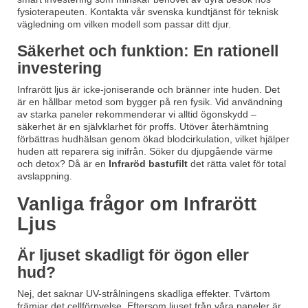
fysioterapeuten. Kontakta vår svenska kundtjänst för teknisk
vägledning om vilken modell som passar ditt djur.
Säkerhet och funktion: En rationell
investering
Infrarött ljus är icke-joniserande och bränner inte huden. Det
är en hållbar metod som bygger på ren fysik. Vid användning
av starka paneler rekommenderar vi alltid ögonskydd –
säkerhet är en självklarhet för proffs. Utöver återhämtning
förbättras hudhälsan genom ökad blodcirkulation, vilket hjälper
huden att reparera sig inifrån. Söker du djupgående värme
och detox? Då är en
Infraröd bastufilt
det rätta valet för total
avslappning.
Vanliga frågor om Infrarött
Ljus
Är ljuset skadligt för ögon eller
hud?
Nej, det saknar UV-strålningens skadliga effekter. Tvärtom
främjar det cellförnyelse. Eftersom ljuset från våra paneler är