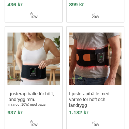
436 kr
899 kr
10W
20W
Ljusterapibälte för höft,
Ljusterapibälte med
ländrygg mm.
värme för höft och
Infraröd, 10W, med batteri
ländrygg
Infraröd, 25x120cm, 10W, med
937 kr
1.182 kr
batteri
10W
10W