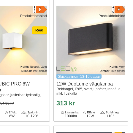
Produktdatablad
Produktdatablad
Rea!
Kulör:
Neutral, Varm
Kulör:
Varm
Dimbar:
Inte dimbar
Dimbar:
Inte dimbar
Skickas inom 13-15 dagar
CUBIC PRO 6W
12W DuoLume vägglampa
Rektangel, IP65, svart, upp/ner, inne/ute,
a
inkl. ljuskälla
sbar, justerbar, fyrkantig,
 ute, vit, IP65, inkl. ljuskälla
313 kr
254,00 kr
a
Effekt
Spridning
Ljusstyrka
Effekt
Spridning
6W
10-120°
1000lm
12W
110°