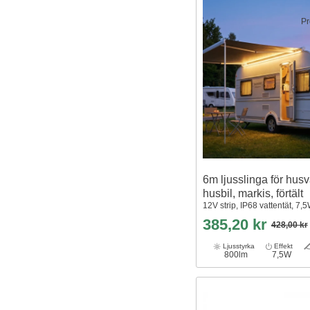
Pr
6m ljusslinga för hus
husbil, markis, förtält
12V strip, IP68 vattentät, 7,
385,20 kr
428,00 kr
Ljusstyrka
Effekt
800lm
7,5W