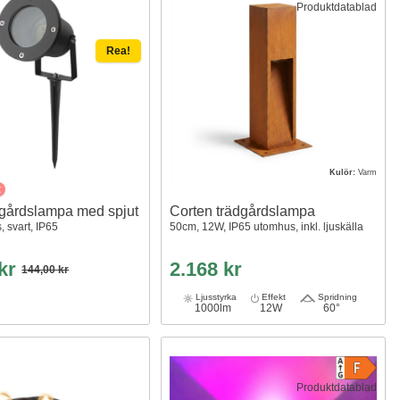
Produktdatablad
Rea!
Kulör:
Varm
t
gårdslampa med spjut
Corten trädgårdslampa
 svart, IP65
50cm, 12W, IP65 utomhus, inkl. ljuskälla
 kr
2.168 kr
144,00 kr
Ljusstyrka
Effekt
Spridning
1000lm
12W
60°
Produktdatablad