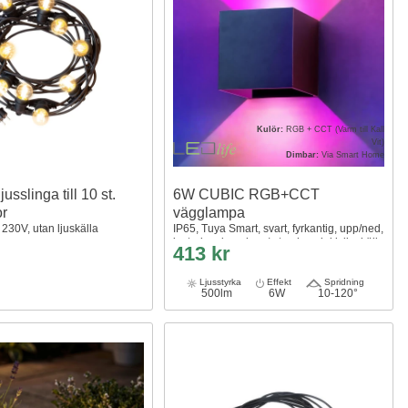
Kulör:
RGB + CCT (Varm till Kall
Vit)
Dimbar:
Via Smart Home
usslinga till 10 st.
6W CUBIC RGB+CCT
or
vägglampa
 230V, utan ljuskälla
IP65, Tuya Smart, svart, fyrkantig, upp/ned,
justerbar, inomhus / utomhus, inkl. ljuskälla
413 kr
Ljusstyrka
Effekt
Spridning
500lm
6W
10-120°