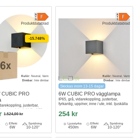
Produktdatablad
Produktdatablad
-15.748%
Kulör:
Neutral, Varm
Kulör:
Neutral, Varm
Dimbar:
Inte dimbar
Dimbar:
Inte dimbar
Skickas inom 13-15 dagar
W CUBIC PRO
6W CUBIC PRO vägglampa
IP65, grå, vidarekoppling, justerbar,
a
fyrkantig, upp/ner, inne / ute, inkl. ljuskälla
idarekoppling, justerbar,
ner, inne/ute, inkl. ljuskälla
kr
254 kr
1.524,00 kr
a
Effekt
Spridning
Ljusstyrka
Effekt
Spridning
6W
10-120°
450lm
6W
10-120°