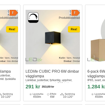
oduktdatablad
Produktdatablad
Rea!
Rea!
lör:
Varm, Neutral
Kulör:
Varm, Neutral
imbar:
Inte dimbar
Dimbar:
Dimbar
glampa
LEDlife CUBIC PRO 6W dimbar
6-pack 6
usterbar,
vägglampa
vägglamp
nkl. ljuskälla
Länkbar, justerbar, fyrkantig, upp/ner,
IP65, svart, v
inomhus/utomhus, svart, IP65, inkl.
fyrkantig, upp/
291 kr
1.284 
353,00 kr
ljuskälla
Spridning
Ljusstyrka
Effekt
Spridning
Ljusstyrk
10-120°
450lm
6W
10-120°
450lm