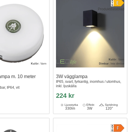
Produktdatablad
Kulör:
Varm
Kulör:
Varm
Dimbar:
Inte dimbar
mpa m. 10 meter
3W vägglampa
IP65, svart, fyrkantig, inomhus / utomhus,
inkl. ljuskälla
ar, IP64, vit
224 kr
Ljusstyrka
Effekt
Spridning
330lm
3W
120°