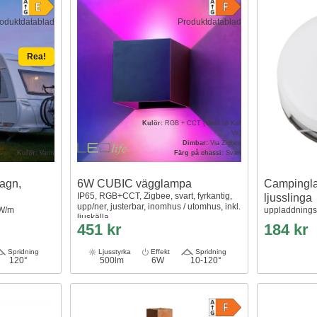
oduktdatablad
Produktdatablad
Rea!
Kulör:
RGB + CCT (Varm till Kall
Vit)
Dimbar:
Via Zigbee
Kulör:
Varm
Färg på chassi:
Svart
vagn,
6W CUBIC vägglampa
Campingla
IP65, RGB+CCT, Zigbee, svart, fyrkantig,
ljusslinga
upp/ner, justerbar, inomhus / utomhus, inkl.
5W/m
uppladdningsb
ljuskälla
451 kr
184 kr
Spridning
Ljusstyrka
Effekt
Spridning
120°
500lm
6W
10-120°