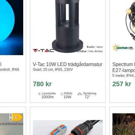
Kulör:
Varm
Dimbar:
Inte dimbar
l
V-Tac 10W LED trädgårdarmatur
Spectrum lj
ntroll, IP66
Svart, 25 cm, IP65, 230V
E27-lamp
5 meter, IP44,
780 kr
257 kr
Ljusstyrka
Effekt
Spridning
1000lm
10W
72°
oduktdatablad