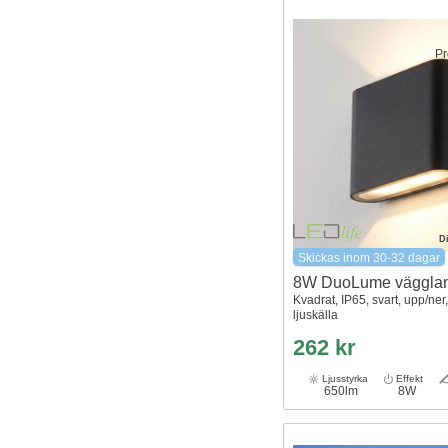
Pr
D
Skickas inom 30-32 dagar
8W DuoLume väggla
Kvadrat, IP65, svart, upp/ner, 
ljuskälla
262 kr
Ljusstyrka
Effekt
650lm
8W