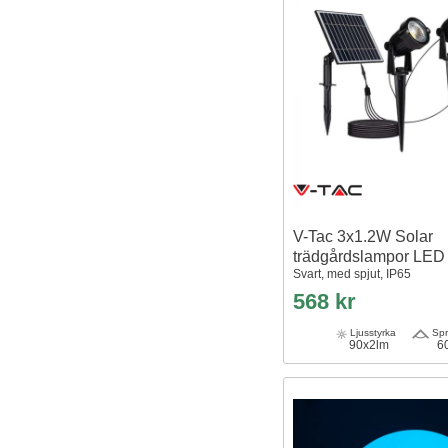
V-Tac 3x1.2W Solar
trädgårdslampor LED
Svart, med spjut, IP65
568 kr
Ljusstyrka
Spr
90x2lm
6