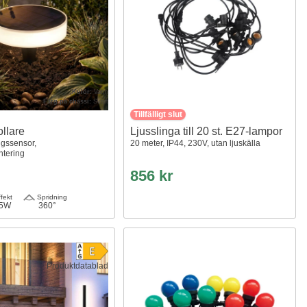
Kulör:
Varm
Färg på chassi:
Svart
Tillfälligt slut
ollare
Ljusslinga till 20 st. E27-lampor
ngssensor,
20 meter, IP44, 230V, utan ljuskälla
ntering
856 kr
fekt
Spridning
.5W
360°
Produktdatablad