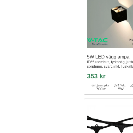
Ku
5W LED vägglampa
IP65 utomhus, fyrkantig, just
spridning, svart, inkl. ljuskäll
353 kr
Ljusstyrka
Effekt
700lm
5W