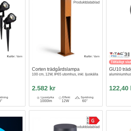
Produktdatablad
Kulör:
Varm
Kulör:
Varm
Tillfälligt slu
Corten trädgårdslampa
GU10 träd
100 cm, 12W, IP65 utomhus, inkl. ljuskälla
aluminiumhus,
2.582 kr
122,40
idning
Ljusstyrka
Effekt
Spridning
0°
1000lm
12W
60°
Produktdatablad