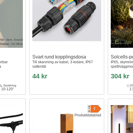
lör:
Varm, Neutral
Dimbar:
Vid tillköp
Svart rund kopplingsdosa
Solcells-p
erbar
Till skarvning av kabel, 3-ledare, IP67
IP65, skymni
a
vattentät
spett/väggmo
44 kr
304 kr
Spridning
Ef
10-120°
1
Produktdatablad