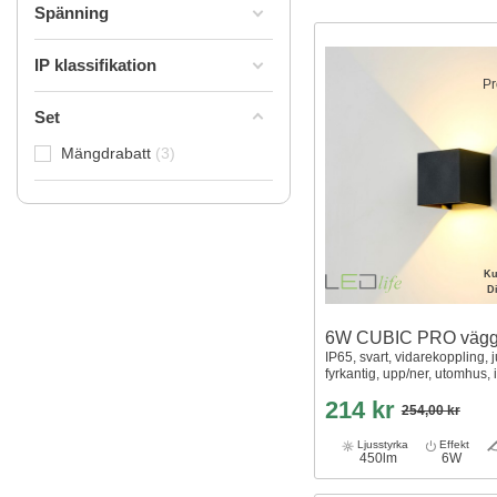
Spänning
IP klassifikation
Pr
Set
Mängdrabatt
3
Ku
D
6W CUBIC PRO väg
IP65, svart, vidarekoppling, j
fyrkantig, upp/ner, utomhus, i
214 kr
254,00 kr
Ljusstyrka
Effekt
450lm
6W