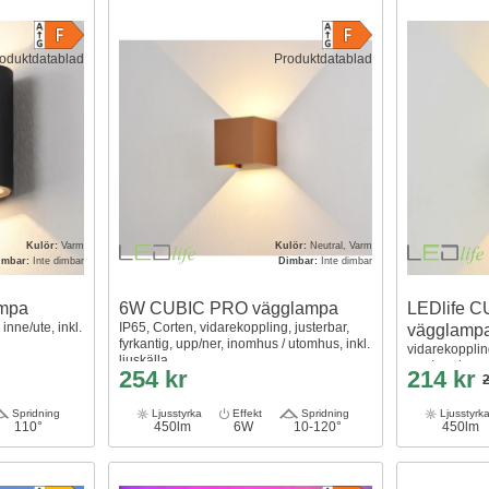
oduktdatablad
Produktdatablad
Kulör:
Varm
Kulör:
Neutral, Varm
imbar:
Inte dimbar
Dimbar:
Inte dimbar
mpa
6W CUBIC PRO vägglampa
LEDlife 
inne/ute, inkl.
IP65, Corten, vidarekoppling, justerbar,
vägglamp
fyrkantig, upp/ner, inomhus / utomhus, inkl.
vidarekoppling
ljuskälla
upp/ner, inne /
254 kr
214 kr
Spridning
Ljusstyrka
Effekt
Spridning
Ljusstyrk
110°
450lm
6W
10-120°
450lm