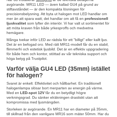
avgörande. MR11 LED — även kallad GU4 på grund av
stiftavståndet — är den kompakta lösningen för
precisionsbelysning. Att byta ut halogen mot LED handlar om
mer än att spara watt; det handlar om att få en
professionell
ljuskvalitet
som lyfter din interiör. Vi har valt ut sortimentet för
att möta kraven från både yrkesproffs och medvetna
hemägare.
Många tvekar inför LED av rädsla för ett "billigt" eller kallt ljus.
Det är en befogad oro. Med rätt MR11-modell får du en stabil,
flimmerfri och estetisk ljusbild. Det är en effektiv uppgradering
för både hem och kontor, stöttad av vår tekniska support och
höga betyg på Trustpilot.
Varför välja GU4 LED (35mm) istället
för halogen?
Svaret är enkelt: Effektivitet och hållbarhet. En traditionell
halogenlampa slösar bort merparten av energin på värme.
Med en
LED-spot 12V
får du en betydligt högre
verkningsgrad. Du sänker elräkningen drastiskt utan att
kompromissa med ljusmängden.
Storleken är avgörande. En MR11 har en diameter på 35mm,
till skillnad från den vanligare MR16 som mäter 50mm. Har du