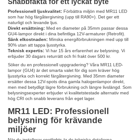
Snabbfakta för ett lyckat byte
Professionell ljuskvalitet:
Förbättra miljön med MR11 LED
som har hög färgåtergivning (upp till RA90+). Det ger ett
naturligt och levande ljus.
Direkt ersättning:
Med en diameter på 35mm passar dessa
GU4-lampor direkt i dina befintliga 12V-armaturer (Retrofit).
Sänk elkostnaden:
Minska energiförbrukningen med upp till
90% utan att tappa ljusstyrka.
Teknisk expertis:
Vi har 15 års erfarenhet av belysning. Vi
erbjuder 30 dagars returrätt och fri frakt över 500 kr.
Söker du en professionell uppgradering? Våra MR11 LED-
lampor (GU4) är det smarta valet för dig som kräver hög
ljusstyrka och korrekt färgåtergivning. Med 35mm diameter
ersätter dessa 12V-spots dina gamla halogenlampor direkt,
men med betydligt lägre förbrukning och längre livslängd. Som
belysningsexperter erbjuder vi kvalitetstestade alternativ med
hög CRI och snabb leverans från eget lager.
MR11 LED: Professionell
belysning för krävande
miljöer
När du installerar
spotlights
är de tekniska detaljerna