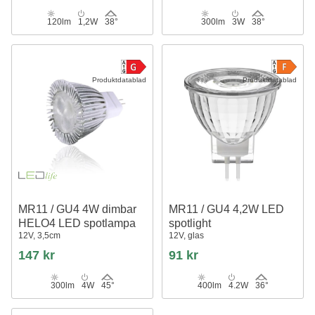
120lm
1,2W
38°
300lm
3W
38°
Produktdatablad
Produktdatablad
MR11 / GU4 4W dimbar
MR11 / GU4 4,2W LED
HELO4 LED spotlampa
spotlight
12V, 3,5cm
12V, glas
147 kr
91 kr
300lm
4W
45°
400lm
4.2W
36°