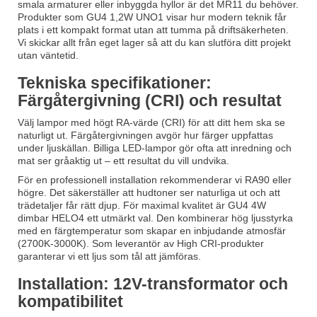
smala armaturer eller inbyggda hyllor är det MR11 du behöver.
Produkter som
GU4 1,2W UNO1
visar hur modern teknik får
plats i ett kompakt format utan att tumma på driftsäkerheten.
Vi skickar allt från eget lager så att du kan slutföra ditt projekt
utan väntetid.
Tekniska specifikationer:
Färgåtergivning (CRI) och resultat
Välj lampor med högt RA-värde (CRI) för att ditt hem ska se
naturligt ut. Färgåtergivningen avgör hur färger uppfattas
under ljuskällan. Billiga LED-lampor gör ofta att inredning och
mat ser gråaktig ut – ett resultat du vill undvika.
För en professionell installation rekommenderar vi RA90 eller
högre. Det säkerställer att hudtoner ser naturliga ut och att
trädetaljer får rätt djup. För maximal kvalitet är
GU4 4W
dimbar HELO4
ett utmärkt val. Den kombinerar hög ljusstyrka
med en färgtemperatur som skapar en inbjudande atmosfär
(2700K-3000K). Som leverantör av High CRI-produkter
garanterar vi ett ljus som tål att jämföras.
Installation: 12V-transformator och
kompatibilitet