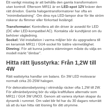
Ett vanligt misstag är att behålla den gamla transformatorn
utan kontroll. Eftersom MR11 är en
LED-spot 12V
kräver den
rätt drivdon. Gamla halogentransformatorer har ofta en
"minimibelastning". Om dina nya LED-lampor drar för lite ström
riskerar du flimmer eller förkortad livslängd.
Transformator:
Kontrollera att din driver är avsedd för LED
(DC eller LED-kompatibel AC). Kontakta vår kundtjänst om du
behöver vägledning.
Sockel:
Vid installation i varma miljöer bör du uppgradera till
en
keramisk MR11 / GU4-sockel
för bättre värmetålighet.
Dimring:
För att kunna justera stämningen måste du välja en
modell märkt "dimbar".
Hitta rätt ljusstyrka: Från 1,2W till
4W
Rätt wattstyrka handlar om balans. En 3W LED motsvarar
normalt cirka 20-25W halogen.
För dekorationsbelysning i vitrinskåp räcker ofta 1,2W till 2W.
För allmänbelysning bör du välja kraftfullare alternativ som
MR11 / GU4 3W UNO3
. Genom att variera styrkan skapar du
dynamik i rummet. Om valet blir fel har du 30 dagars returrätt
så att du kan hitta rätt lösning för ditt utrymme.