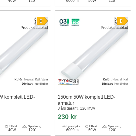
40W
120°
6000lm
50W
120°
Produktdatablad
Produktdatablad
Kulör:
Neutral, Kall, Varm
Kulör:
Neutral, Kall
Dimbar:
Inte dimbar
Dimbar:
Inte dimbar
 komplett LED-
150cm 50W komplett LED-
armatur
3 års garanti, 120 lm/w
230 kr
a
Effekt
Spridning
Ljusstyrka
Effekt
Spridning
40W
120°
6000lm
50W
120°