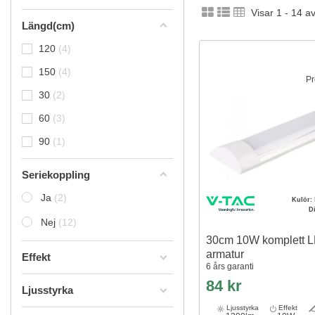
Visar 1 - 14 a
Längd(cm)
120
4
150
4
Pr
30
2
60
3
90
1
Seriekoppling
Ja
2
Kulör:
D
Nej
12
30cm 10W komplett 
armatur
Effekt
6 års garanti
84 kr
Ljusstyrka
Ljusstyrka
Effekt