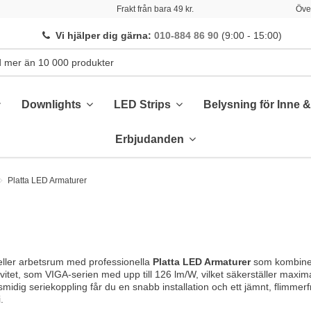
Frakt från bara 49 kr.
Över
Vi hjälper dig gärna
:
010-884 86 90
(9:00 - 15:00)
Downlights
LED Strips
Belysning för Inne 
Erbjudanden
Platta LED Armaturer
eller arbetsrum med professionella
Platta LED Armaturer
som kombinera
itet, som VIGA-serien med upp till 126 lm/W, vilket säkerställer maxim
dig seriekoppling får du en snabb installation och ett jämnt, flimmerfri
.