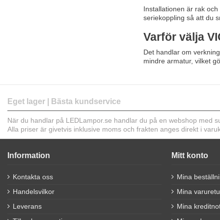
Installationen är rak oc
seriekoppling så att du sn
Varför välja V
Det handlar om verkningsg
mindre armatur, vilket gö
Eget lager | Bästa kundservice
När du handlar på LEDLampor.se handlar du på en webshop med sup
Alla priser är givetvis inklusive moms och frakten anges direkt i var
Information
Mitt konto
Kontakta oss
Mina beställn
Handelsvilkor
Mina varuretu
Leverans
Mina kreditno