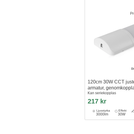
Pr
D
120cm 30W CCT just
armatur, genomkoppl
Kan seriekopplas
217 kr
Ljusstyrka
Effekt
3000lm
30W