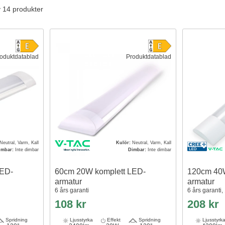
v 14 produkter
oduktdatablad
Produktdatablad
Neutral, Varm, Kall
Kulör:
Neutral, Varm, Kall
imbar:
Inte dimbar
Dimbar:
Inte dimbar
LED-
60cm 20W komplett LED-
120cm 40W
armatur
armatur
6 års garanti
6 års garanti
108 kr
208 kr
Spridning
Ljusstyrka
Effekt
Spridning
Ljusstyrk