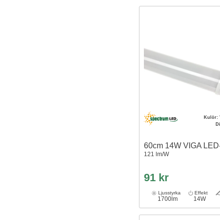
Kulör:
D
60cm 14W VIGA LED-
121 lm/W
91 kr
Ljusstyrka
Effekt
1700lm
14W