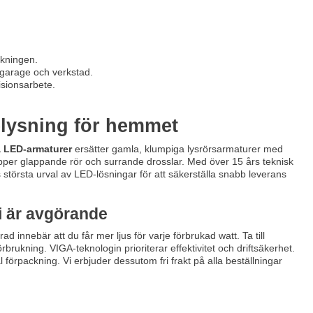
äkningen.
garage och verkstad.
isionsarbete.
elysning för hemmet
a LED-armaturer
ersätter gamla, klumpiga lysrörsarmaturer med
lipper glappande rör och surrande drosslar. Med över 15 års teknisk
s största urval av LED-lösningar för att säkerställa snabb leverans
i är avgörande
d innebär att du får mer ljus för varje förbrukad watt. Ta till
tförbrukning. VIGA-teknologin prioriterar effektivitet och driftsäkerhet.
förpackning. Vi erbjuder dessutom fri frakt på alla beställningar