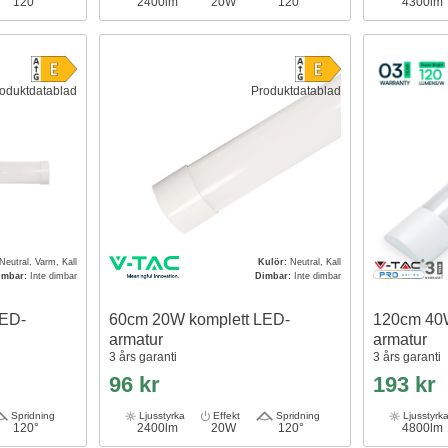
120°
2400lm
20W
120°
4300lm
oduktdatablad
Produktdatablad
Neutral, Varm, Kall
Kulör:
Neutral, Kall
imbar:
Inte dimbar
Dimbar:
Inte dimbar
LED-
60cm 20W komplett LED-
120cm 40W
armatur
armatur
3 års garanti
3 års garanti
96 kr
193 kr
Spridning
Ljusstyrka
Effekt
Spridning
Ljusstyrk
120°
2400lm
20W
120°
4800lm