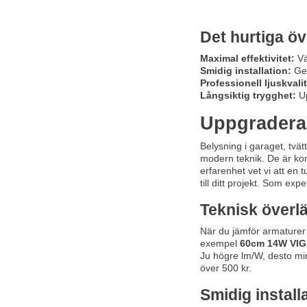
Det hurtiga öv
Maximal effektivitet:
Vä
Smidig installation:
Gen
Professionell ljuskvalit
Långsiktig trygghet:
Up
Uppgradera 
Belysning i garaget, tvä
modern teknik. De är kom
erfarenhet vet vi att en 
till ditt projekt. Som exp
Teknisk överl
När du jämför armaturer ä
exempel
60cm 14W VIGA
Ju högre lm/W, desto min
över 500 kr.
Smidig instal