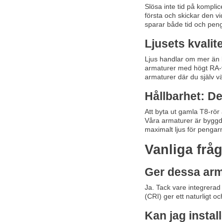
Slösa inte tid på kompli
första och skickar den vi
sparar både tid och peng
Ljusets kvalit
Ljus handlar om mer än 
armaturer med högt RA-vä
armaturer där du själv v
Hållbarhet: Den
Att byta ut gamla T8-rör
Våra armaturer är byggda 
maximalt ljus för pengarn
Vanliga frå
Ger dessa arma
Ja. Tack vare integrerad
(CRI) ger ett naturligt o
Kan jag instal