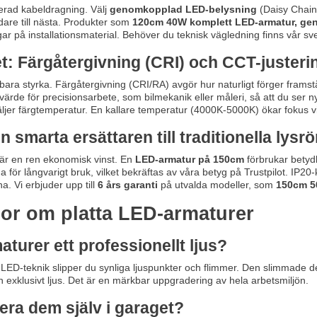
cerad kabeldragning. Välj
genomkopplad LED-belysning
(Daisy Chain)
dare till nästa. Produkter som
120cm 40W komplett LED-armatur, ge
ar på installationsmaterial. Behöver du teknisk vägledning finns vår sve
et: Färgåtergivning (CRI) och CCT-justeri
bara styrka. Färgåtergivning (CRI/RA) avgör hur naturligt förger fram
rde för precisionsarbete, som bilmekanik eller måleri, så att du ser nya
äljer färgtemperatur. En kallare temperatur (4000K-5000K) ökar fokus vi
 smarta ersättaren till traditionella lysrö
 är en ren ekonomisk vinst. En
LED-armatur på 150cm
förbrukar betydl
för långvarigt bruk, vilket bekräftas av våra betyg på Trustpilot. IP20-k
a. Vi erbjuder upp till
6 års garanti
på utvalda modeller, som
150cm 5
gor om platta LED-armaturer
turer ett professionellt ljus?
 LED-teknik slipper du synliga ljuspunkter och flimmer. Den slimmade 
ch exklusivt ljus. Det är en märkbar uppgradering av hela arbetsmiljön.
lera dem själv i garaget?