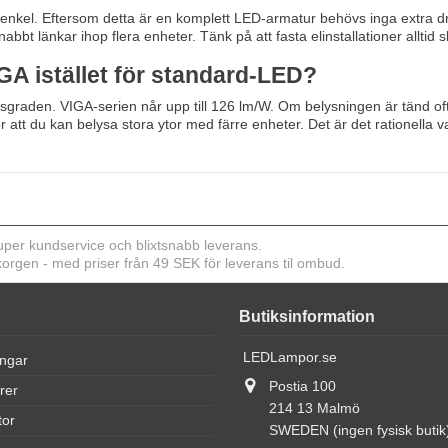
h enkel. Eftersom detta är en komplett LED-armatur behövs inga extra d
abbt länkar ihop flera enheter. Tänk på att fasta elinstallationer alltid s
IGA istället för standard-LED?
raden. VIGA-serien når upp till 126 lm/W. Om belysningen är tänd ofta bl
r att du kan belysa stora ytor med färre enheter. Det är det rationella va
er kundservice och blixtsnabb leverans.
ukorgen - med priser från 49 SEK för leverans til ombud.
Butiksinformation
LEDLampor.se
ingar
Postia 100
rer
214 13 Malmö
tor
SWEDEN (ingen fysisk butik