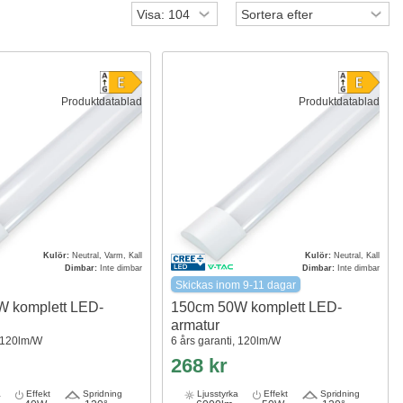
Produktdatablad
Produktdatablad
Kulör:
Neutral, Varm, Kall
Kulör:
Neutral, Kall
Dimbar:
Inte dimbar
Dimbar:
Inte dimbar
Skickas inom 9-11 dagar
 komplett LED-
150cm 50W komplett LED-
armatur
, 120lm/W
6 års garanti, 120lm/W
268 kr
a
Effekt
Spridning
Ljusstyrka
Effekt
Spridning