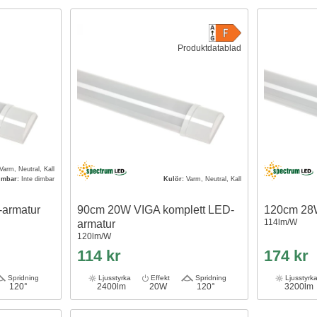
Produktdatablad
Varm, Neutral, Kall
imbar:
Inte dimbar
Kulör:
Varm, Neutral, Kall
armatur
90cm 20W VIGA komplett LED-
120cm 28
114lm/W
armatur
120lm/W
114 kr
174 kr
Spridning
Ljusstyrka
Effekt
Spridning
Ljusstyrk
120°
2400lm
20W
120°
3200lm