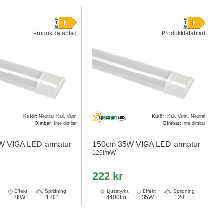
Produktdatablad
Produktdatablad
Kulör:
Neutral, Kall, Varm
Kulör:
Kall, Varm, Neutral
Dimbar:
Inte dimbar
Dimbar:
Inte dimbar
W VIGA LED-armatur
150cm 35W VIGA LED-armatur
126lm/W
222 kr
a
Effekt
Spridning
Ljusstyrka
Effekt
Spridning
28W
120°
4400lm
35W
120°