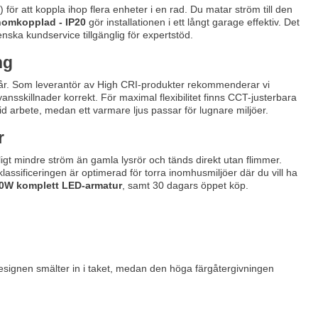
 för att koppla ihop flera enheter i en rad. Du matar ström till den
nomkopplad - IP20
gör installationen i ett långt garage effektiv. Det
nska kundservice tillgänglig för expertstöd.
ng
står. Som leverantör av High CRI-produkter rekommenderar vi
nsskillnader korrekt. För maximal flexibilitet finns CCT-justerbara
d arbete, medan ett varmare ljus passar för lugnare miljöer.
r
igt mindre ström än gamla lysrör och tänds direkt utan flimmer.
lassificeringen är optimerad för torra inomhusmiljöer där du vill ha
0W komplett LED-armatur
, samt 30 dagars öppet köp.
designen smälter in i taket, medan den höga färgåtergivningen