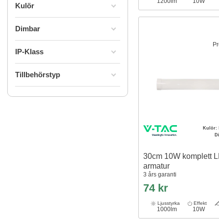
1200lm
10W
Kulör
Dimbar
Pr
IP-Klass
Tillbehörstyp
Kulör:
D
30cm 10W komplett 
armatur
3 års garanti
74 kr
Ljusstyrka
Effekt
1000lm
10W