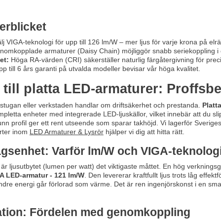
erblicket
lj VIGA-teknologi för upp till 126 lm/W – mer ljus för varje krona på elr
omkopplade armaturer (Daisy Chain) möjliggör snabb seriekoppling i 
et:
Höga RA-värden (CRI) säkerställer naturlig färgåtergivning för prec
p till 6 års garanti på utvalda modeller bevisar vår höga kvalitet.
till platta LED-armaturer: Proffsb
ttstugan eller verkstaden handlar om driftsäkerhet och prestanda.
Platt
pletta enheter med integrerade LED-ljuskällor, vilket innebär att du s
tunn profil ger ett rent utseende som sparar takhöjd. Vi lagerför Sverige
erter inom
LED Armaturer & Lysrör
hjälper vi dig att hitta rätt.
ägsenhet: Varför lm/W och VIGA-teknolog
r ljusutbytet (lumen per watt) det viktigaste måttet. En hög verkningsgra
 LED-armatur - 121 lm/W
. Den levererar kraftfullt ljus trots låg effek
dre energi går förlorad som värme. Det är ren ingenjörskonst i en smal 
lation: Fördelen med genomkoppling