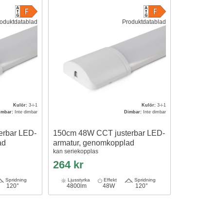
oduktdatablad
Produktdatablad
Kulör:
3-i-1
Kulör:
3-i-1
imbar:
Inte dimbar
Dimbar:
Inte dimbar
erbar LED-
150cm 48W CCT justerbar LED-
ad
armatur, genomkopplad
kan seriekopplas
264 kr
Spridning
Ljusstyrka
Effekt
Spridning
120°
4800lm
48W
120°