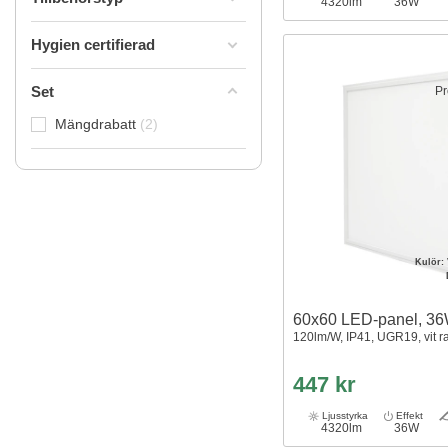
4320lm
36W
Hygien certifierad
Set
Pr
Mängdrabatt
2
Kulör:
60x60 LED-panel, 3
120lm/W, IP41, UGR19, vit 
447 kr
Ljusstyrka
Effekt
4320lm
36W