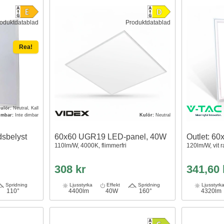
oduktdatablad
Produktdatablad
Rea!
ulör:
Neutral, Kall
imbar:
Inte dimbar
Kulör:
Neutral
sbelyst
60x60 UGR19 LED-panel, 40W
Outlet: 6
110lm/W, 4000K, flimmerfri
120lm/W, vit 
308 kr
341,60
Spridning
Ljusstyrka
Effekt
Spridning
Ljusstyrk
110°
4400lm
40W
160°
4320lm