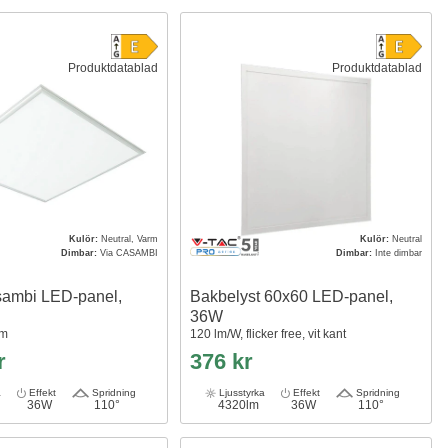
Produktdatablad
Produktdatablad
Kulör:
Neutral, Varm
Kulör:
Neutral
Dimbar:
Via CASAMBI
Dimbar:
Inte dimbar
ambi LED-panel,
Bakbelyst 60x60 LED-panel,
36W
am
120 lm/W, flicker free, vit kant
r
376 kr
a
Effekt
Spridning
Ljusstyrka
Effekt
Spridning
36W
110°
4320lm
36W
110°