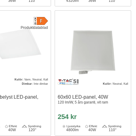
36W
110°
4320lm
36W
110°
Produktdatablad
Kulör:
Varm, Neutral, Kall
Dimbar:
Inte dimbar
Kulör:
Neutral, Kall
belyst LED-panel,
60x60 LED-panel, 40W
120 lm/W, 5 års garanti, vit ram
254 kr
a
Effekt
Spridning
Ljusstyrka
Effekt
Spridning
40W
120°
4800lm
40W
110°