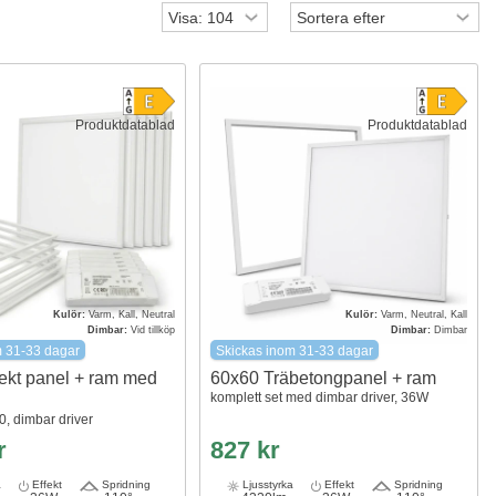
Produktdatablad
Produktdatablad
Kulör:
Varm, Kall, Neutral
Kulör:
Varm, Neutral, Kall
Dimbar:
Vid tillköp
Dimbar:
Dimbar
m 31-33 dagar
Skickas inom 31-33 dagar
dtekt panel + ram med
60x60 Träbetongpanel + ram
komplett set med dimbar driver, 36W
, dimbar driver
r
827 kr
a
Effekt
Spridning
Ljusstyrka
Effekt
Spridning