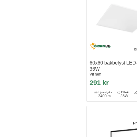
D
60x60 bakbelyst LED-
36W
Vit ram
291 kr
Ljusstyrka
Effekt
3400lm
36W
Pr