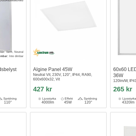
lör:
Varm, Neutral
imbar:
Inte dimbar
sbelyst
Algine Panel 45W
60x60 LED
Neutral Vit, 230V, 120°, IP44, RA90,
36W
600x600x32, Vit
120lm/W, IP4
427 kr
265 kr
Spridning
Ljusstyrka
Effekt
Spridning
Ljusstyrk
110°
4000lm
45W
120°
4320lm