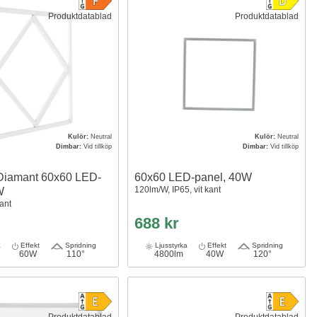
Produktdatablad
Produktdatablad
Kulör:
Neutral
Kulör:
Neutral
Dimbar:
Vid tillköp
Dimbar:
Vid tillköp
Diamant 60x60 LED-
60x60 LED-panel, 40W
120lm/W, IP65, vit kant
W
kant
688 kr
a
Effekt
Spridning
Ljusstyrka
Effekt
Spridning
60W
110°
4800lm
40W
120°
Produktdatablad
Produktdatablad