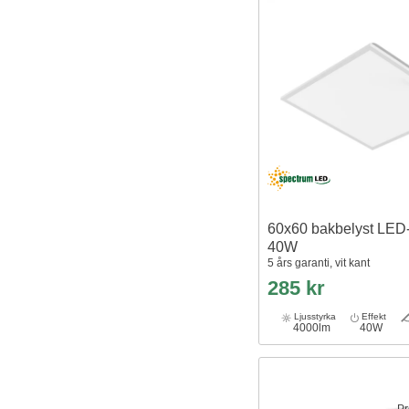
60x60 bakbelyst LED-
40W
5 års garanti, vit kant
285 kr
Ljusstyrka
Effekt
4000lm
40W
Pr