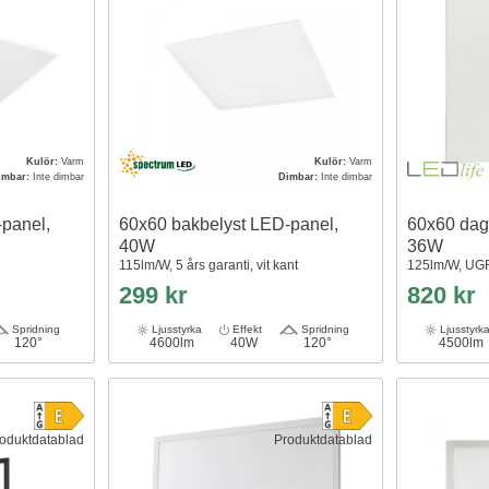
Kulör:
Varm
Kulör:
Varm
imbar:
Inte dimbar
Dimbar:
Inte dimbar
panel,
60x60 bakbelyst LED-panel,
60x60 dags
40W
36W
115lm/W, 5 års garanti, vit kant
125lm/W, UGR1
299 kr
820 kr
Spridning
Ljusstyrka
Effekt
Spridning
Ljusstyrk
120°
4600lm
40W
120°
4500lm
oduktdatablad
Produktdatablad