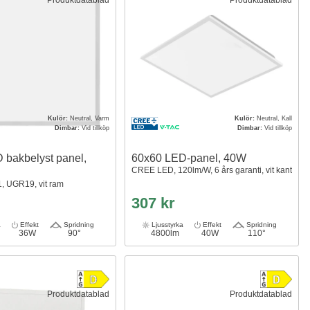
Kulör:
Neutral, Varm
Kulör:
Neutral, Kall
Dimbar:
Vid tillköp
Dimbar:
Vid tillköp
 bakbelyst panel,
60x60 LED-panel, 40W
CREE LED, 120lm/W, 6 års garanti, vit kant
1, UGR19, vit ram
307 kr
a
Effekt
Spridning
Ljusstyrka
Effekt
Spridning
36W
90°
4800lm
40W
110°
Produktdatablad
Produktdatablad