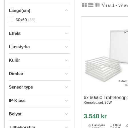
Visar 1 - 37 a
Längd(cm)
60x60
35
Pr
Effekt
Ljusstyrka
Kulör
Dimbar
Kulör:
D
Sensor type
6x 60x60 Träbetongpa
IP-Klass
Komplett set, 36W
Belyst
3.548 kr
Ljusstyrka
Effekt
Tillbehörstyp