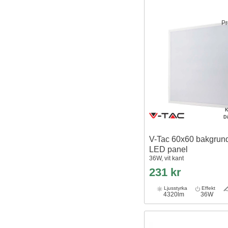
Pr
K
D
V-Tac 60x60 bakgrund
LED panel
36W, vit kant
231 kr
Ljusstyrka
Effekt
4320lm
36W