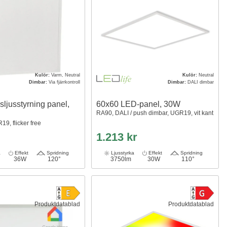
Kulör:
Varm, Neutral
Kulör:
Neutral
Dimbar:
Via fjärrkontroll
Dimbar:
DALI dimbar
ljusstyrning panel,
60x60 LED-panel, 30W
RA90, DALI / push dimbar, UGR19, vit kant
9, flicker free
1.213 kr
a
Effekt
Spridning
Ljusstyrka
Effekt
Spridning
36W
120°
3750lm
30W
110°
Produktdatablad
Produktdatablad