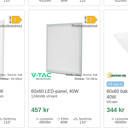
110°
4320lm
36W
110°
4320lm
oduktdatablad
Produktdatablad
Varm, Neutral, Kall
Kulör:
Varm, Neutral, Kall
Dimbar:
Vid tillköp
Dimbar:
Vid tillköp
På väg in
6W
60x60 LED-panel, 40W
60x60 bak
ram
124lm/W, vit kant
40W
Vit ram
457 kr
344 kr
Spridning
Ljusstyrka
Effekt
Spridning
Ljusstyrk
110°
4950lm
40W
110°
4600lm