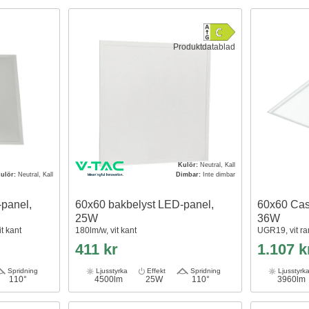
Produktdatablad
Kulör:
Neutral, Kall
ulör:
Neutral, Kall
Dimbar:
Inte dimbar
panel,
60x60 bakbelyst LED-panel,
60x60 Cas
25W
36W
t kant
180lm/w, vit kant
UGR19, vit r
411 kr
1.107 k
Spridning
Ljusstyrka
Effekt
Spridning
Ljusstyrk
110°
4500lm
25W
110°
3960lm