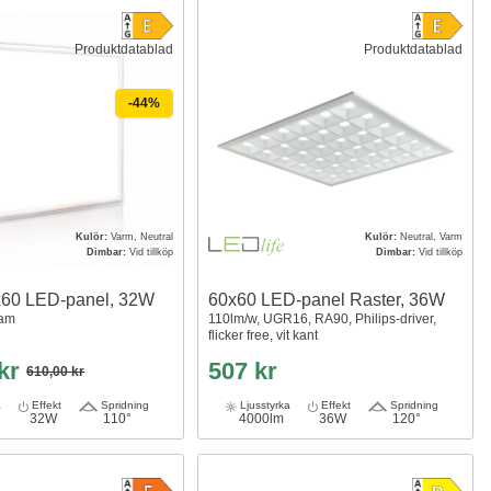
Produktdatablad
Produktdatablad
-44%
Kulör:
Varm, Neutral
Kulör:
Neutral, Varm
Dimbar:
Vid tillköp
Dimbar:
Vid tillköp
0x60 LED-panel, 32W
60x60 LED-panel Raster, 36W
ram
110lm/w, UGR16, RA90, Philips-driver,
flicker free, vit kant
 kr
507 kr
610,00 kr
a
Effekt
Spridning
Ljusstyrka
Effekt
Spridning
32W
110°
4000lm
36W
120°