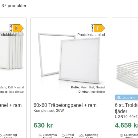
v 37 produkter
oduktdatablad
Produktdatablad
Varm, Kall, Neutral
Kulör:
Varm, Kall, Neutral
imbar:
Inte dimbar
Dimbar:
Inte dimbar
Skickas ino
nel + ram
60x60 Träbetongpanel + ram
6 st. Trol
Komplett set, 36W
fjäder
UGR19, 60x60
630 kr
4.659 k
Spridning
Ljusstyrka
Effekt
Spridning
Ljusstyrk