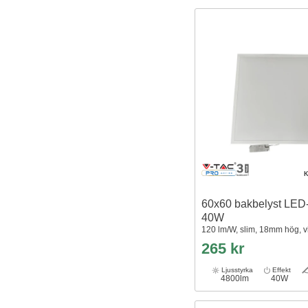
K
60x60 bakbelyst LED-
40W
120 lm/W, slim, 18mm hög, vi
265 kr
Ljusstyrka
Effekt
4800lm
40W