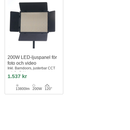
200W LED-ljuspanel för
foto och video
Inkl. Barndoors, justerbar CCT
och 8 effekter
1.537 kr
13800lm
200W
120°