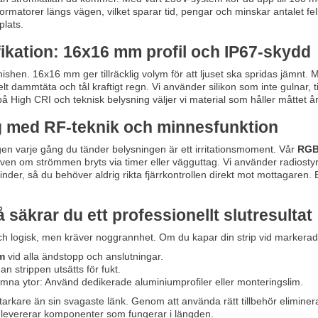
matorer längs vägen, vilket sparar tid, pengar och minskar antalet felk
plats.
fikation: 16x16 mm profil och IP67-skydd
inishen. 16x16 mm ger tillräcklig volym för att ljuset ska spridas jämnt. M
helt dammtäta och tål kraftigt regn. Vi använder silikon som inte gulnar, 
 High CRI och teknisk belysning väljer vi material som håller måttet år 
ng med RF-teknik och minnesfunktion
gen varje gång du tänder belysningen är ett irritationsmoment. Vår
RGB 
en om strömmen bryts via timer eller vägguttag. Vi använder radiostyrda 
der, så du behöver aldrig rikta fjärrkontrollen direkt mot mottagaren.
å säkrar du ett professionellt slutresultat
 och logisk, men kräver noggrannhet. Om du kapar din strip vid markerad
im
vid alla ändstopp och anslutningar.
an strippen utsätts för fukt.
jämna ytor: Använd dedikerade aluminiumprofiler eller monteringslim.
 starkare än sin svagaste länk. Genom att använda rätt tillbehör elimine
 vi levererar komponenter som fungerar i längden.