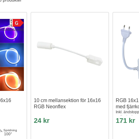
 6 produkter
oduktdatablad
16x16
10 cm mellansektion för 16x16
RGB 16x16
RGB Neonflex
med fjärrko
Inkl. ändstop
radiostyrd, m
24 kr
171 kr
Spridning
100°