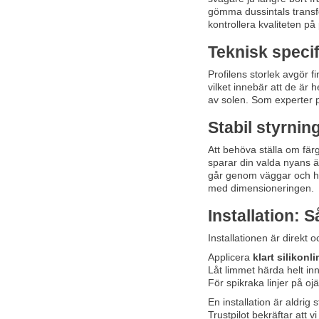
gömma dussintals transfor
kontrollera kvaliteten på 
Teknisk speci
Profilens storlek avgör f
vilket innebär att de är 
av solen. Som experter på
Stabil styrni
Att behöva ställa om fär
sparar din valda nyans äv
går genom väggar och hin
med dimensioneringen.
Installation: S
Installationen är direkt
Applicera
klart silikonl
Låt limmet härda helt inn
För spikraka linjer på o
En installation är aldrig
Trustpilot bekräftar att