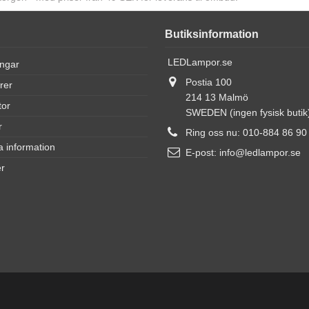
Butiksinformation
LEDLampor.se
ingar
Postia 100
rer
214 13 Malmö
tor
SWEDEN (ingen fysisk butik
r
Ring oss nu:
010-884 86 90
a information
E-post:
info@ledlampor.se
r