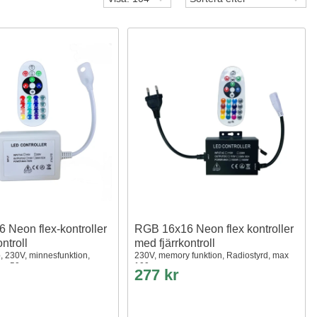
 Neon flex-kontroller
RGB 16x16 Neon flex kontroller
ntroll
med fjärrkontroll
p, 230V, minnesfunktion,
230V, memory funktion, Radiostyrd, max
ax. 50 m
100 m
277 kr