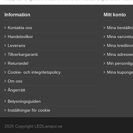
Information
Mitt konto
Kontakta oss
Mina beställn
Handelsvilkor
Mina varuretu
Leverans
Mina kreditno
Tillverkargaranti
Mina adresse
Retursedel
Min personlig
Cookie- och integritetspolicy
Mina kuponge
Om oss
Ångerrätt
Belysningsguiden
Inställningar för cookie
2025 Copyright LEDLampor.se