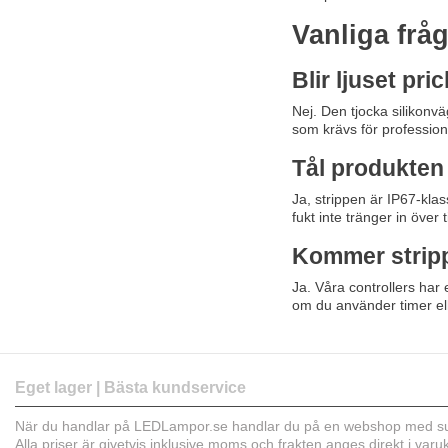
Vanliga fr
Blir ljuset pr
Nej. Den tjocka silikonvä
som krävs för professio
Tål produkten
Ja, strippen är IP67-klas
fukt inte tränger in över t
Kommer stripp
Ja. Våra controllers har 
om du använder timer ell
Eget lager | Bästa kundservice
När du handlar på LEDLampor.se handlar du på en webshop med sup
Alla priser är givetvis inklusive moms och frakten anges direkt i var