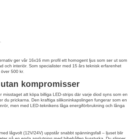
.
lternativ ger vår 16x16 mm profil ett homogent ljus som ser ut som
ad och interiör. Som specialister med 15 års teknisk erfarenhet
t över 500 kr.
g utan kompromisser
r misstaget att köpa billiga LED-strips där varje diod syns som en
er du prickarna. Den kraftiga silikoninkapslingen fungerar som en
a neonrör, men med LED-teknikens låga energiförbrukning och långa
ed lågvolt (12V/24V) uppstår snabbt spänningsfall – ljuset blir
ter på en enda anslutning med bibehållen ljusstyrka. Du slipper