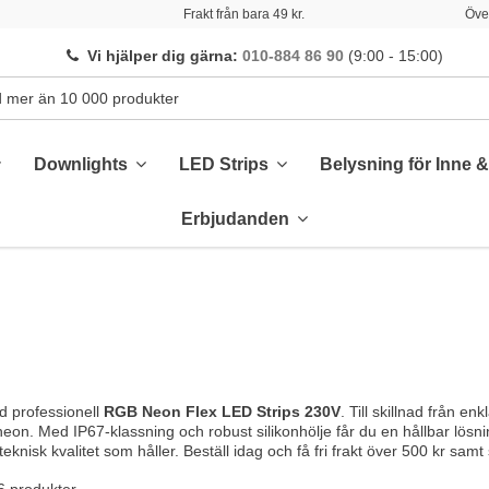
Frakt från bara 49 kr.
Över
Vi hjälper dig gärna
:
010-884 86 90
(9:00 - 15:00)
Downlights
LED Strips
Belysning för Inne 
Erbjudanden
 professionell
RGB Neon Flex LED Strips 230V
. Till skillnad från en
 neon. Med IP67-klassning och robust silikonhölje får du en hållbar lösn
teknisk kvalitet som håller. Beställ idag och få fri frakt över 500 kr sam