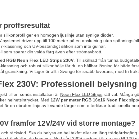
 proffsresultat
ilikonprofil ger en homogen ljuslinje utan synliga dioder.
systemet driver upp till 100 meter på en anslutning utan spänningsfall
7-klassning och UV-beständigt silikon som inte gulnar.
l som sparar din valda färg även efter strömavbrott.
 med
RGB Neon Flex LED Strips 230V
. Till skillnad från tunna budgeta
klassning och robust silikonhölje får du en hållbar lösning för både fas
tål granskning. Vi lagerför allt i Sverige för snabb leverans, med fri frak
ex 230V: Professionell belysnin
kt till en seriös installation är
Neon Flex LED Strips
rätt val. Många gö
änker helhetsintrycket. Med
12W per meter RGB 16x16 Neon Flex
slipp
tatet är en obruten linje av levande färger som efterliknar traditionell
230V framför 12V/24V vid större montage?
och räckvidd. Ska du belysa en hel takfot eller en lång trädgårdsgång m
rån strömkällan du kommer. Med vårt 230V-system kör du upp till 100 me