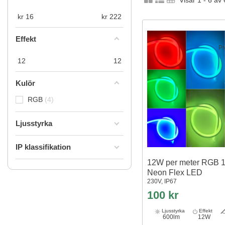
Visar 1 - 6 av
kr
16
kr
222
Effekt
Pr
12
12
Kulör
RGB
4
Ljusstyrka
IP klassifikation
12W per meter RGB 
Neon Flex LED
230V, IP67
100 kr
Ljusstyrka
Effekt
600lm
12W