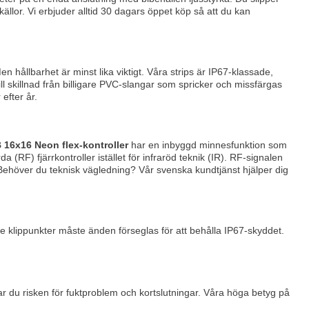
ällor. Vi erbjuder alltid 30 dagars öppet köp så att du kan
en hållbarhet är minst lika viktigt. Våra strips är IP67-klassade,
till skillnad från billigare PVC-slangar som spricker och missfärgas
efter år.
16x16 Neon flex-kontroller
har en inbyggd minnesfunktion som
(RF) fjärrkontroller istället för infraröd teknik (IR). RF-signalen
 Behöver du teknisk vägledning? Vår svenska kundtjänst hjälper dig
e klippunkter måste änden förseglas för att behålla IP67-skyddet.
rar du risken för fuktproblem och kortslutningar. Våra höga betyg på