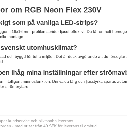
ågor om RGB Neon Flex 230V
ickigt som på vanliga LED-strips?
ggen i 16x16 mm-profilen sprider ljuset effektivt. Du får en helt homoge
nella montage.
 svenskt utomhusklimat?
sad och byggd för tuffa miljöer. Det är dock avgörande att du förseglar 
id.
en ihåg mina inställningar efter strömav
en intelligent minnesfunktion. Din valda färg och ljusstyrka sparas automa
er strömbrytare.
er kundservice och blixtsnabb leverans.
ukorgen - med priser från 49 SEK för leverans til ombud.