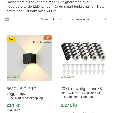
Oavsett om du söker en dimbar E27 glödlampa eller
högpresterande LED-lampor, får du smart funktionalitet till ett
bättre pris. Fri frakt över 500 kr.
Rea!
Produktdatablad
6W CUBIC PRO
20 st. downlight Inno88
Inkl. 6W RA97 GU10, matt vit,
vägglampa
IP44, godkänd i isolering
IP65, svart, vidarekoppling,
justerbar, fyrkantig, upp/ner,
214 kr
2.271 kr
utomhus, inkl. ljuskälla
254,00 kr