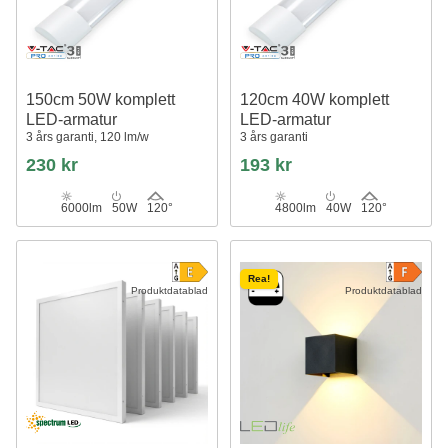
150cm 50W komplett
120cm 40W komplett
LED-armatur
LED-armatur
3 års garanti, 120 lm/w
3 års garanti
230 kr
193 kr
6000lm
50W
120°
4800lm
40W
120°
Rea!
Produktdatablad
Produktdatablad