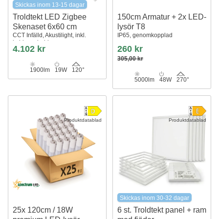
Skickas inom 13-15 dagar
Troldtekt LED Zigbee
150cm Armatur + 2x LED-
Skenaset 6x60 cm
lysör T8
CCT Infälld, Akustilight, inkl.
IP65, genomkopplad
kablar och driver
4.102 kr
260 kr
305,00 kr
1900lm
19W
120°
5000lm
48W
270°
Produktdatablad
Produktdatablad
Skickas inom 30-32 dagar
25x 120cm / 18W
6 st. Troldtekt panel + ram