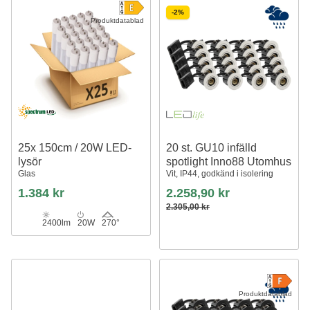
-2%
Produktdatablad
25x 150cm / 20W LED-
20 st. GU10 infälld
lysör
spotlight Inno88 Utomhus
Glas
Vit, IP44, godkänd i isolering
1.384 kr
2.258,90 kr
2.305,00 kr
2400lm
20W
270°
Produktdatablad