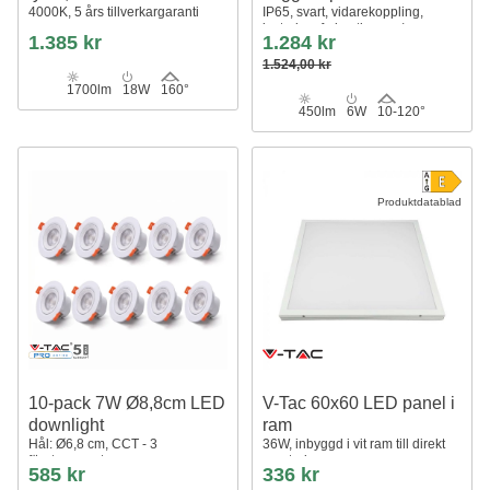
4000K, 5 års tillverkargaranti
IP65, svart, vidarekoppling,
justerbar, fyrkantig, upp/ner,
1.385 kr
1.284 kr
inne/ute, inkl. ljuskälla
1.524,00 kr
1700lm
18W
160°
450lm
6W
10-120°
Produktdatablad
10-pack 7W Ø8,8cm LED
V-Tac 60x60 LED panel i
downlight
ram
Hål: Ø6,8 cm, CCT - 3
36W, inbyggd i vit ram till direkt
färgtemperaturer
montering
585 kr
336 kr