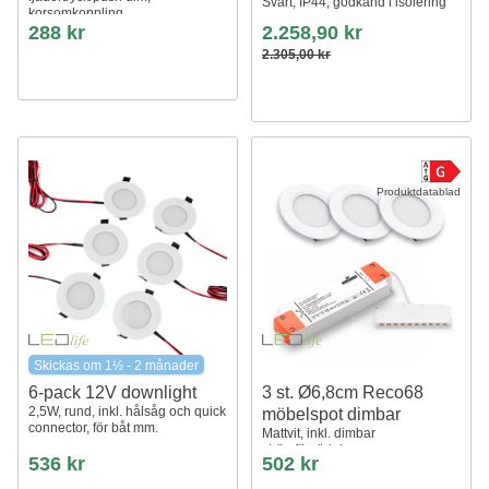
Svart, IP44, godkänd i isolering
korsomkoppling
288 kr
2.258,90 kr
2.305,00 kr
Produktdatablad
Skickas om 1½ - 2 månader
6-pack 12V downlight
3 st. Ø6,8cm Reco68
2,5W, rund, inkl. hålsåg och quick
möbelspot dimbar
connector, för båt mm.
Mattvit, inkl. dimbar
strömförsörjning
536 kr
502 kr