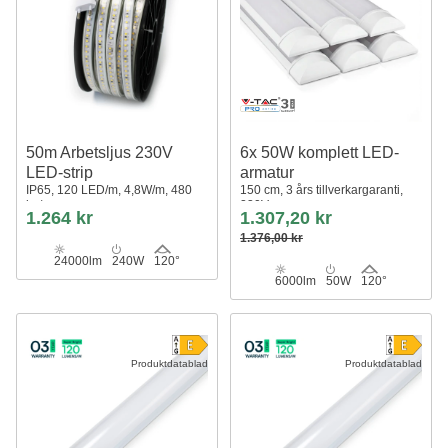
50m Arbetsljus 230V
6x 50W komplett LED-
LED-strip
armatur
IP65, 120 LED/m, 4,8W/m, 480
150 cm, 3 års tillverkargaranti,
lm/m
230V
1.264 kr
1.307,20 kr
1.376,00 kr
24000lm
240W
120°
6000lm
50W
120°
Produktdatablad
Produktdatablad