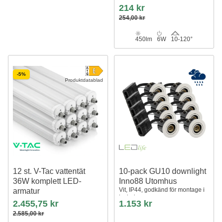
fyrkantig, upp/ner, inne / ute, vit,
214 kr
IP65, inkl. ljuskälla
254,00 kr
450lm
6W
10-120°
-5%
Produktdatablad
12 st. V-Tac vattentät
10-pack GU10 downlight
36W komplett LED-
Inno88 Utomhus
Vit, IP44, godkänd för montage i
armatur
isolering
120 cm, 120lm/W,
2.455,75 kr
1.153 kr
överkopplingsbar, IP65, 230V
2.585,00 kr