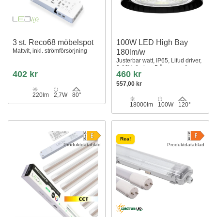
3 st. Reco68 möbelspot
100W LED High Bay
Mattvit, inkl. strömförsörjning
180lm/w
Justerbar watt, IP65, Lifud driver,
0-10V dimbar, 5 års garanti
402 kr
460 kr
557,00 kr
220lm
2,7W
80°
18000lm
100W
120°
Rea!
Produktdatablad
Produktdatablad