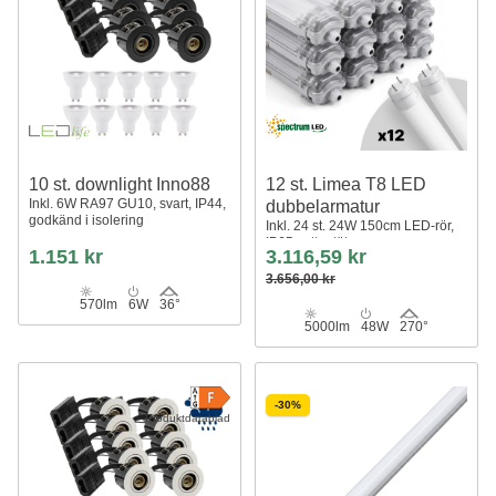
10 st. downlight Inno88
12 st. Limea T8 LED
Inkl. 6W RA97 GU10, svart, IP44,
dubbelarmatur
godkänd i isolering
Inkl. 24 st. 24W 150cm LED-rör,
IP65 vattentät
1.151 kr
3.116,59 kr
3.656,00 kr
570lm
6W
36°
5000lm
48W
270°
-30%
Produktdatablad