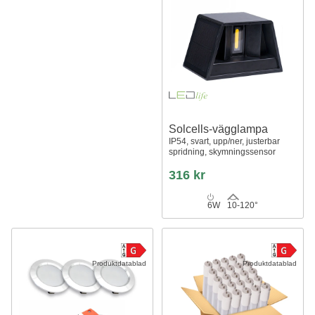
Solcells-vägglampa
IP54, svart, upp/ner, justerbar
spridning, skymningssensor
316 kr
6W
10-120°
Produktdatablad
Produktdatablad