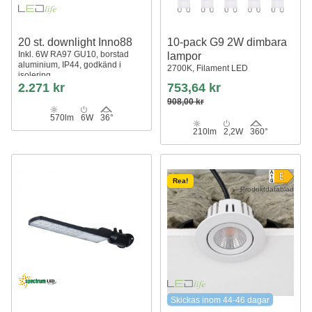
20 st. downlight Inno88
10-pack G9 2W dimbara
Inkl. 6W RA97 GU10, borstad
lampor
aluminium, IP44, godkänd i
2700K, Filament LED
isolering
2.271 kr
753,64 kr
908,00 kr
570lm
6W
36°
210lm
2,2W
360°
Rea!
Produktdatablad
Skickas inom 44-46 dagar