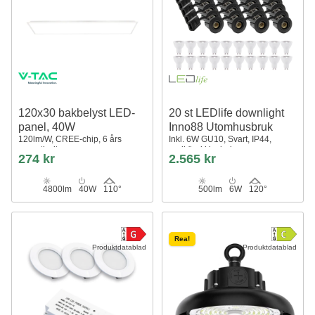
120x30 bakbelyst LED-
20 st LEDlife downlight
panel, 40W
Inno88 Utomhusbruk
120lm/W, CREE-chip, 6 års
Inkl. 6W GU10, Svart, IP44,
garanti, vit ram
godkänd i isolering
274 kr
2.565 kr
4800lm
40W
110°
500lm
6W
120°
Rea!
Produktdatablad
Produktdatablad