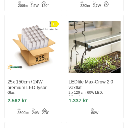
200lm
2.5W
120°
220lm
2,7W
80°
Produktdatablad
25x 150cm / 24W
LEDlife Max-Grow 2.0
premium LED-lysör
växtkit
Glas
2 x 120 cm, 60W LED,
fullspektrum
2.562 kr
1.337 kr
3500lm
24W
270°
60W