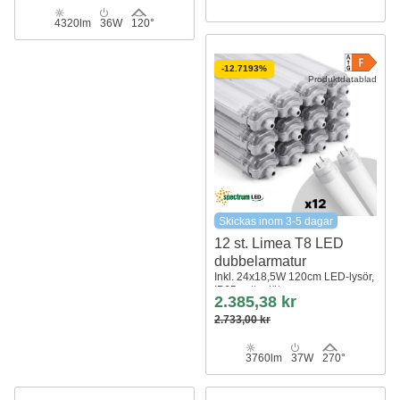
4320lm
36W
120°
-12.7193%
Produktdatablad
Skickas inom 3-5 dagar
12 st. Limea T8 LED
dubbelarmatur
Inkl. 24x18,5W 120cm LED-lysör,
IP65 vattentät
2.385,38 kr
2.733,00 kr
3760lm
37W
270°