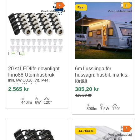
Rea!
Produktdatablad
Produktdatablad
20 st LEDlife downlight
6m ljusslinga för
Inno88 Utomhusbruk
husvagn, husbil, markis,
Inkl. 6W GU10, Vit, IP44,
förtält
godkänd i isolering
12V strip, IP68 vattentät, 7,5W/m
2.565 kr
385,20 kr
428,00 kr
440lm
6W
120°
800lm
7,5W
120°
-14.7541%
Produktdatablad