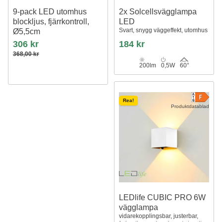
9-pack LED utomhus
2x Solcellsvägglampa
blockljus, fjärrkontroll,
LED
Svart, snygg väggeffekt, utomhus
Ø5,5cm
Batteri, timer
306 kr
184 kr
368,00 kr
200lm
0,5W
60°
Rea!
Produktdatablad
LEDlife CUBIC PRO 6W
vägglampa
vidarekopplingsbar, justerbar,