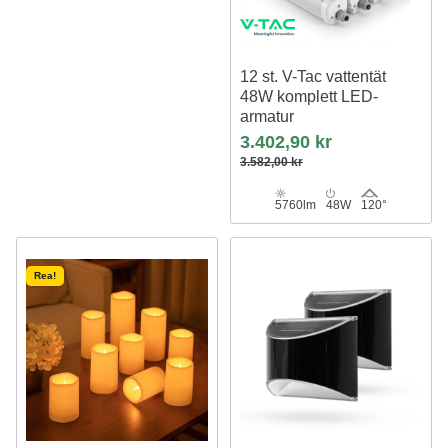
12 st. V-Tac vattentät
48W komplett LED-
armatur
150 cm, 120lm/W, IP65,
3.402,90 kr
vidarekopplad 230V
3.582,00 kr
5760lm
48W
120°
Rea!