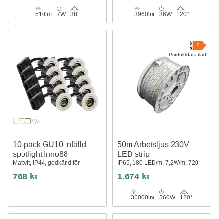
510lm
7W
38°
3960lm
36W
120°
Produktdatablad
10-pack GU10 infälld
50m Arbetsljus 230V
spotlight Inno88
LED strip
Mattvit, IP44, godkänd för
IP65, 180 LED/m, 7,2W/m, 720
montering i isolering
lm/m
768 kr
1.674 kr
36000lm
360W
120°