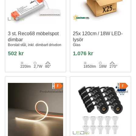
3 st. Reco68 möbelspot
25x 120cm / 18W LED-
dimbar
lysör
Borstat stål, inkl. dimbart drivdon
Glas
502 kr
1.076 kr
220lm
2,7W
80°
1850lm
18W
270°
Produktdatablad
Produktdatablad