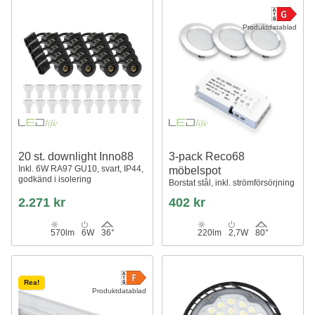
Produktdatablad
20 st. downlight Inno88
3-pack Reco68
Inkl. 6W RA97 GU10, svart, IP44,
möbelspot
godkänd i isolering
Borstat stål, inkl. strömförsörjning
2.271 kr
402 kr
570lm
6W
36°
220lm
2,7W
80°
Rea!
Produktdatablad