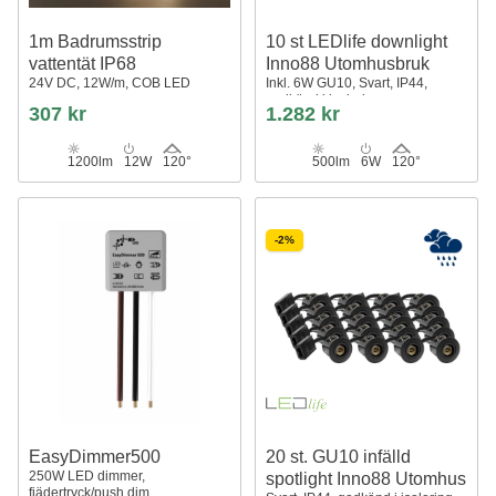
1m Badrumsstrip
10 st LEDlife downlight
vattentät IP68
Inno88 Utomhusbruk
24V DC, 12W/m, COB LED
Inkl. 6W GU10, Svart, IP44,
godkänd i isolering
307 kr
1.282 kr
1200lm
12W
120°
500lm
6W
120°
-2%
EasyDimmer500
20 st. GU10 infälld
250W LED dimmer,
spotlight Inno88 Utomhus
fjädertryck/push dim,