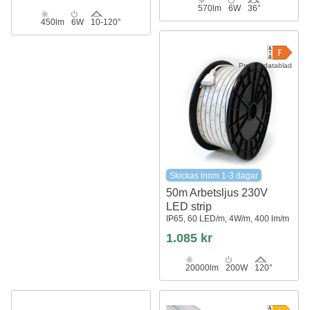
570lm
6W
36°
450lm
6W
10-120°
Produktdatablad
Skickas inom 1-3 dagar
50m Arbetsljus 230V
LED strip
IP65, 60 LED/m, 4W/m, 400 lm/m
1.085 kr
20000lm
200W
120°