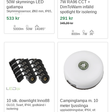
50W skymnings LED
7W RA96 CCT +
gatlampa
DimToWarm infälld
Skymningssensor, Ø60 mm, IP65,
spotlight för isolering
svart, 230V
dimbar, Hål: Ø6,8 cm, Mått: Ø9,3
533 kr
291 kr
cm
345,00 kr
5000lm
50W
140/85°
800lm
7W
36°
10 stk. downlight Inno88
Campinglampa m. 10
GU10, Svart, IP44, godkänd i
meter ljusslinga
isolering
uppladdningsbar, IP64, vit