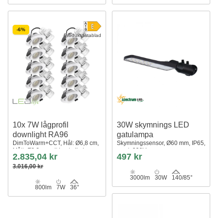
-6%
Produktdatablad
10x 7W lågprofil
30W skymnings LED
downlight RA96
gatulampa
DimToWarm+CCT, Hål: Ø6,8 cm,
Skymningssensor, Ø60 mm, IP65,
Mått: Ø8,3 cm, vit kant, dimbar
svart, 230V
2.835,04 kr
497 kr
3.016,00 kr
3000lm
30W
140/85°
800lm
7W
36°