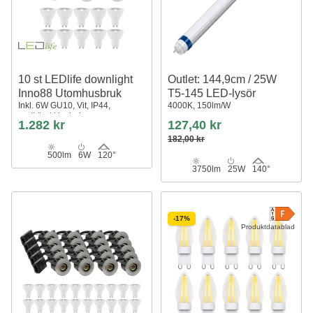
10 st LEDlife downlight
Outlet: 144,9cm / 25W
Inno88 Utomhusbruk
T5-145 LED-lysör
Inkl. 6W GU10, Vit, IP44,
4000K, 150lm/W
godkänd i isolering
1.282 kr
127,40 kr
182,00 kr
500lm
6W
120°
3750lm
25W
140°
-17%
Produktdatablad