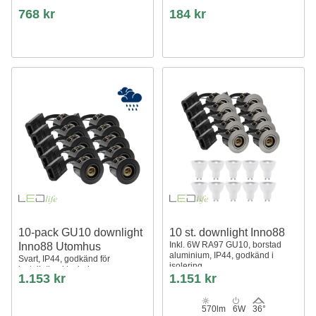
768 kr
184 kr
10-pack GU10 downlight
10 st. downlight Inno88
Inkl. 6W RA97 GU10, borstad
Inno88 Utomhus
aluminium, IP44, godkänd i
Svart, IP44, godkänd för
isolering
installation i isolering
1.153 kr
1.151 kr
570lm
6W
36°