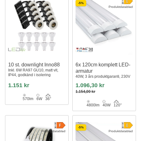
-5%
Produktdatablad
10 st. downlight Inno88
6x 120cm komplett LED-
Inkl. 6W RA97 GU10, matt vit,
armatur
IP44, godkänd i isolering
40W, 3 års produktgaranti, 230V
1.151 kr
1.096,30 kr
1.154,00 kr
570lm
6W
36°
4800lm
40W
120°
-5%
Produktdatablad
Produktdatablad