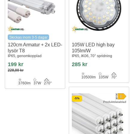
Skickas inom 3-5 dagar
120cm Armatur + 2x LED-
105W LED high bay
lysör T8
105lm/W
IP65, genomkopplad
IP65, IK06, 70° spridning
199 kr
285 kr
228,00 kr
10500lm
105W
70°
3760lm
37W
270°
-5%
Produktdatablad