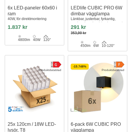
6x LED-paneler 60x60 i
LEDlife CUBIC PRO 6W
ram
dimbar vägglampa
40W, för direktmontering
Länkbar, justerbar, fyrkantig,
upp/ner, inomhus/utomhus, svart,
1.837 kr
291 kr
IP65, inkl. ljuskälla
353,00 kr
4800lm
40W
120°
450lm
6W
10-120°
-15.748%
Produktdatablad
Produktdatablad
25x 120cm / 18W LED-
6-pack 6W CUBIC PRO
lysör, T8
vägglampa