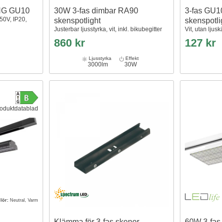
NG GU10
30W 3-fas dimbar RA90
3-fas GU1
250V, IP20,
skenspotlight
skenspotli
Justerbar ljusstyrka, vit, inkl. bikubegitter
Vit, utan ljusk
860 kr
127 kr
Ljusstyrka
Effekt
3000lm
30W
oduktdatablad
lör:
Neutral, Varm
Klämma för 3-fas skenor
60W 3-fas