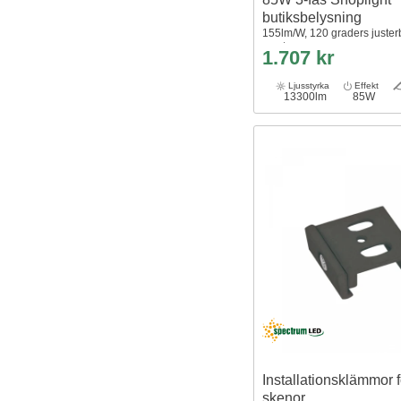
butiksbelysning
155lm/W, 120 graders justerb
svart
1.707 kr
Ljusstyrka
Effekt
13300lm
85W
Installationsklämmor f
skenor