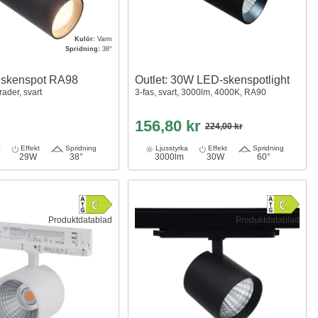
Kulör:
Varm
Spridning:
38°
 skenspot RA98
Outlet: 30W LED-skenspotlight
rader, svart
3-fas, svart, 3000lm, 4000K, RA90
156,80 kr
224,00 kr
a
Effekt
Spridning
Ljusstyrka
Effekt
Spridning
29W
38°
3000lm
30W
60°
Produktdatablad
Produktdatablad