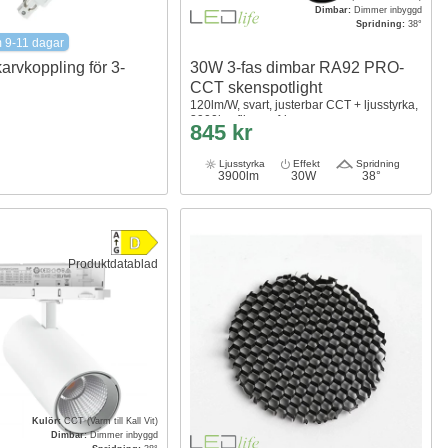
Dimbar:
Dimmer inbyggd
Spridning:
38°
m 9-11 dagar
karvkoppling för 3-
30W 3-fas dimbar RA92 PRO-
CCT skenspotlight
120lm/W, svart, justerbar CCT + ljusstyrka,
3900lm, flimmerfri
845 kr
Ljusstyrka
Effekt
Spridning
3900lm
30W
38°
Produktdatablad
Kulör:
CCT (Varm till Kall Vit)
Dimbar:
Dimmer inbyggd