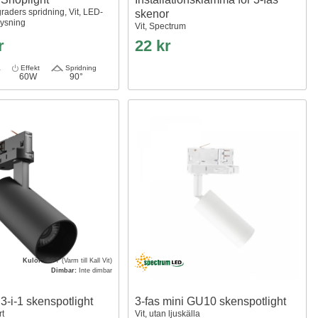
raders spridning, Vit, LED-
skenor
lysning
Vit, Spectrum
r
22 kr
a
Effekt
Spridning
60W
90°
Kulör:
CCT (Varm till Kall Vit)
Dimbar:
Inte dimbar
3-i-1 skenspotlight
3-fas mini GU10 skenspotlight
rt
Vit, utan ljuskälla