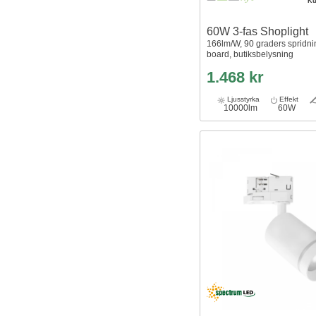
Ku
60W 3-fas Shoplight
166lm/W, 90 graders spridni
board, butiksbelysning
1.468 kr
Ljusstyrka
Effekt
10000lm
60W