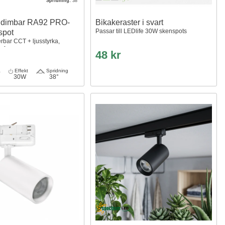
Spridning:
38°
 dimbar RA92 PRO-
Bikakeraster i svart
Passar till LEDlife 30W skenspots
spot
erbar CCT + ljusstyrka,
r free
48 kr
a
Effekt
Spridning
30W
38°