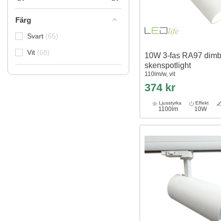
Färg
Svart
65
Vit
68
10W 3-fas RA97 dimb
skenspotlight
110lm/w, vit
374 kr
Ljusstyrka
Effekt
1100lm
10W