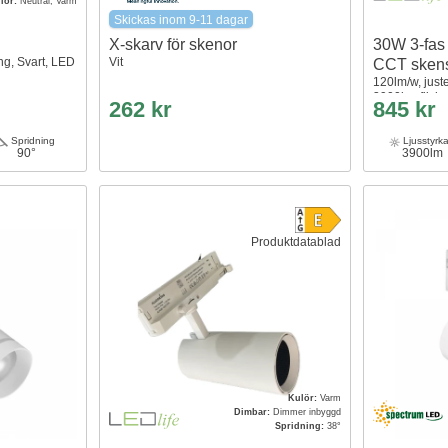
lör:
Neutral, Varm
Skickas inom 9-11 dagar
X-skarv för skenor
30W 3-fas
ng, Svart, LED
Vit
CCT sken
120lm/w, just
3900lm, flicke
262 kr
845 kr
Spridning
Ljusstyrk
90°
3900lm
Produktdatablad
Kulör:
Varm
Dimbar:
Dimmer inbyggd
Spridning:
38°