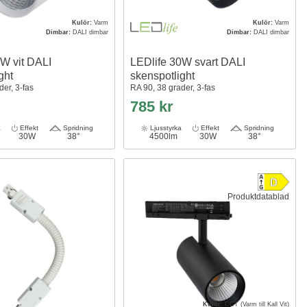
Kulör:
Varm
Kulör:
Varm
Dimbar:
DALI dimbar
Dimbar:
DALI dimbar
0W vit DALI
LEDlife 30W svart DALI
ght
skenspotlight
der, 3-fas
RA 90, 38 grader, 3-fas
785 kr
a
Effekt
Spridning
Ljusstyrka
Effekt
Spridning
30W
38°
4500lm
30W
38°
Produktdatablad
Kulör:
CCT (Varm till Kall Vit)