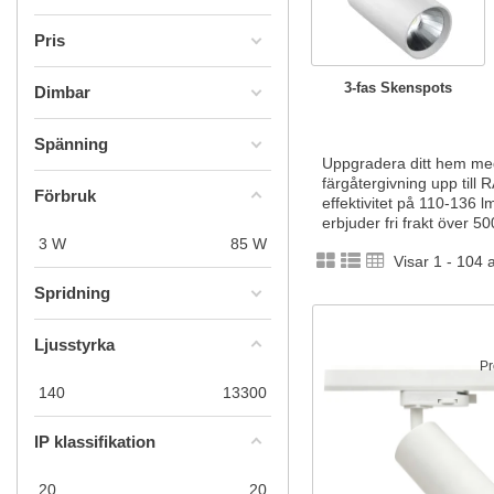
Pris
3-fas Skenspots
Dimbar
Spänning
Uppgradera ditt hem med
färgåtergivning upp till 
Förbruk
effektivitet på 110-136 l
erbjuder fri frakt över 50
3
W
85
W
Visar 1 - 104 
Spridning
Ljusstyrka
Pr
140
13300
IP klassifikation
20
20