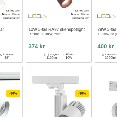
Kulör:
Varm
Kulör:
Varm
Dimbar:
Dimbar
Dimbar:
Dimbar
Spridning:
38°
Spridning:
38°
ar
10W 3-fas RA97 skenspotlight
29W 3-fas
Dimbar, 110lm/W, svart
110lm/w, 38 g
374 kr
400 kr
Spridning
Ljusstyrka
Effekt
Ljusstyrk
38°
1100lm
10W
3200lm
-30%
-30%