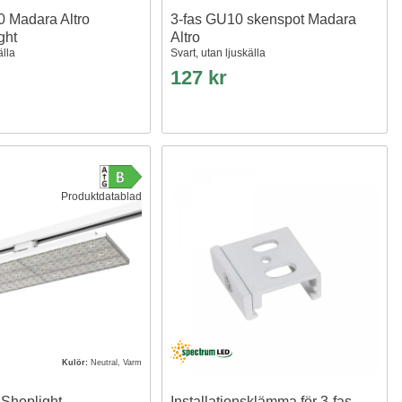
0 Madara Altro
3-fas GU10 skenspot Madara
ght
Altro
älla
Svart, utan ljuskälla
127 kr
Produktdatablad
Kulör:
Neutral, Varm
 Shoplight
Installationsklämma för 3-fas