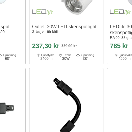
nspot
Outlet: 30W LED-skenspotlight
LEDlife 3
A90
3-fas, vit, för kött
skenspotli
RA 90, 38 gra
237,30 kr
785 kr
339,00 kr
Spridning
Ljusstyrka
Effekt
Spridning
Ljusstyrk
60°
2400lm
30W
38°
4500lm