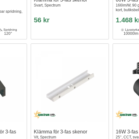
Svart, Spectrum
166lm/W, 90 g
kort, butiksbe
ar spridning,
56 kr
1.468 k
Spridning
Ljusstyrk
120°
10000lm
ör 3-fas
Klämma för 3-fas skenor
16W 3-fas 
Vit, Spectrum
25°, CCT, sva