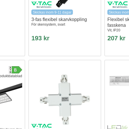
Skickas inom 9-11 dagar
Skickas ino
3-fas flexibel skarvkoppling
Flexibel s
För skensystem, svart
fasskena
Vit, IP20
193 kr
207 kr
oduktdatablad