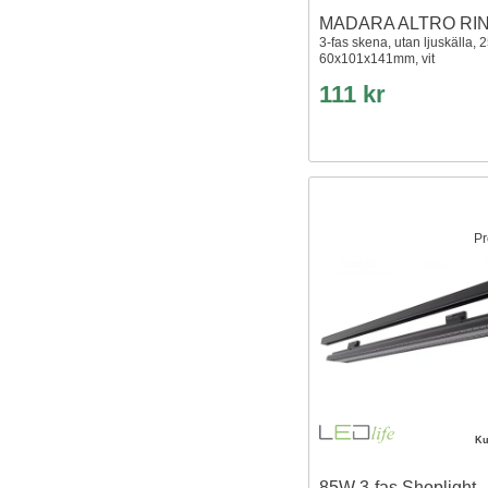
MADARA ALTRO RI
3-fas skena, utan ljuskälla, 
60x101x141mm, vit
111 kr
Pr
Ku
85W 3-fas Shoplight