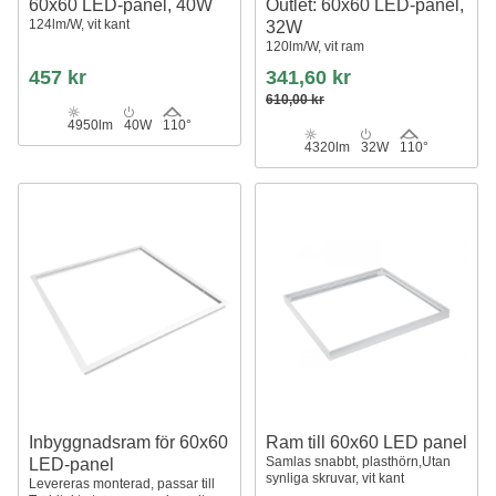
60x60 LED-panel, 40W
Outlet: 60x60 LED-panel,
124lm/W, vit kant
32W
120lm/W, vit ram
457 kr
341,60 kr
610,00 kr
4950lm
40W
110°
4320lm
32W
110°
Inbyggnadsram för 60x60
Ram till 60x60 LED panel
Samlas snabbt, plasthörn,Utan
LED-panel
synliga skruvar, vit kant
Levereras monterad, passar till