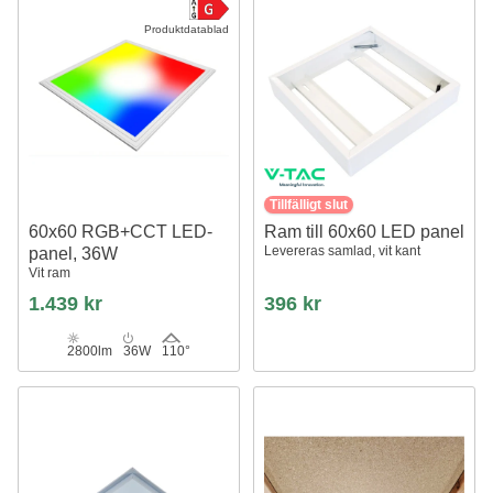
Produktdatablad
Tillfälligt slut
60x60 RGB+CCT LED-
Ram till 60x60 LED panel
Levereras samlad, vit kant
panel, 36W
Vit ram
1.439 kr
396 kr
2800lm
36W
110°