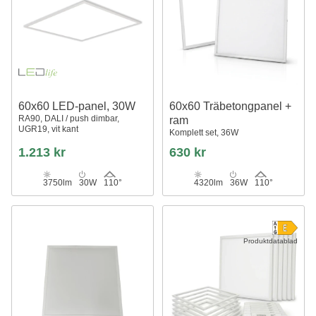
60x60 LED-panel, 30W
60x60 Träbetongpanel +
RA90, DALI / push dimbar,
ram
UGR19, vit kant
Komplett set, 36W
1.213 kr
630 kr
3750lm
30W
110°
4320lm
36W
110°
Produktdatablad