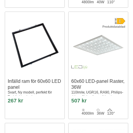
4800lm
40W
110°
Produktdatablad
Infälld ram för 60x60 LED
60x60 LED-panel Raster,
panel
36W
Svart, Ny modell, perfekt för
110lm/w, UGR16, RA90, Philips-
Troldtekt och gips
driver, flicker free, vit kant
267 kr
507 kr
4000lm
36W
120°