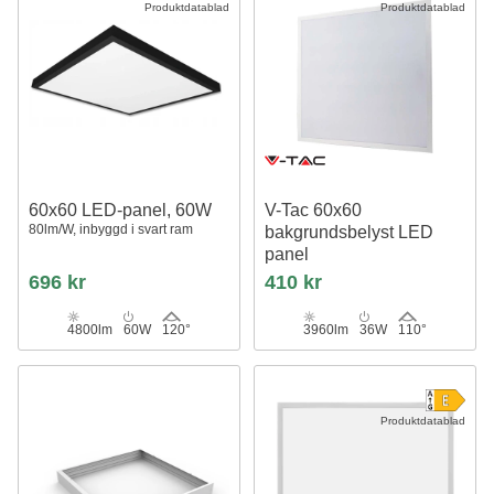
Produktdatablad
Produktdatablad
60x60 LED-panel, 60W
V-Tac 60x60
80lm/W, inbyggd i svart ram
bakgrundsbelyst LED
panel
36W, vit kant
696 kr
410 kr
4800lm
60W
120°
3960lm
36W
110°
Produktdatablad