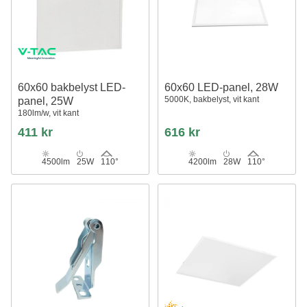
60x60 bakbelyst LED-
60x60 LED-panel, 28W
5000K, bakbelyst, vit kant
panel, 25W
180lm/w, vit kant
411 kr
616 kr
4500lm
25W
110°
4200lm
28W
110°