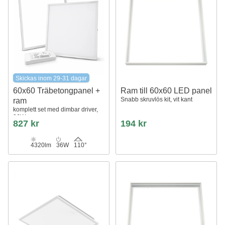
Skickas inom 29-31 dagar
60x60 Träbetongpanel +
Ram till 60x60 LED panel
Snabb skruvlös kit, vit kant
ram
komplett set med dimbar driver,
36W
827 kr
194 kr
4320lm
36W
110°