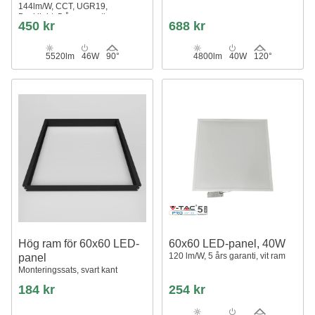
144lm/W, CCT, UGR19,
Backlight, 5 års garanti
450 kr
688 kr
5520lm
46W
90°
4800lm
40W
120°
Hög ram för 60x60 LED-
60x60 LED-panel, 40W
120 lm/W, 5 års garanti, vit ram
panel
Monteringssats, svart kant
184 kr
254 kr