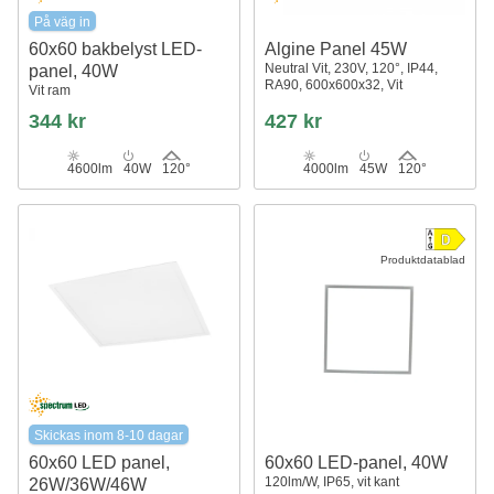
På väg in
60x60 bakbelyst LED-
Algine Panel 45W
Neutral Vit, 230V, 120°, IP44,
panel, 40W
RA90, 600x600x32, Vit
Vit ram
344 kr
427 kr
4600lm
40W
120°
4000lm
45W
120°
Produktdatablad
Skickas inom 8-10 dagar
60x60 LED panel,
60x60 LED-panel, 40W
120lm/W, IP65, vit kant
26W/36W/46W