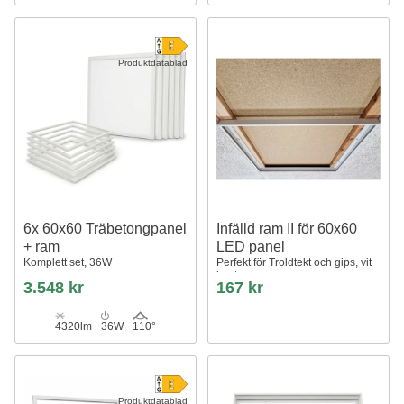
Produktdatablad
6x 60x60 Träbetongpanel
Infälld ram II för 60x60
+ ram
LED panel
Komplett set, 36W
Perfekt för Troldtekt och gips, vit
kant
3.548 kr
167 kr
4320lm
36W
110°
Produktdatablad