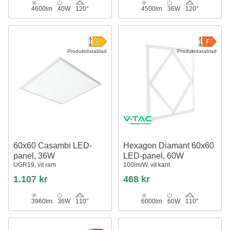
4600lm
40W
120°
4500lm
36W
120°
Produktdatablad
Produktdatablad
60x60 Casambi LED-
Hexagon Diamant 60x60
panel, 36W
LED-panel, 60W
UGR19, vit ram
100lm/W, vit kant
1.107 kr
468 kr
3960lm
36W
110°
6000lm
60W
110°