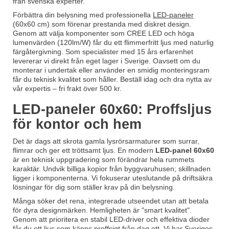
från svenska experter.
Förbättra din belysning med professionella
LED-paneler
(60x60 cm) som förenar prestanda med diskret design.
Genom att välja komponenter som CREE LED och höga
lumenvärden (120lm/W) får du ett flimmerfritt ljus med naturlig
färgåtergivning. Som specialister med 15 års erfarenhet
levererar vi direkt från eget lager i Sverige. Oavsett om du
monterar i undertak eller använder en smidig monteringsram
får du teknisk kvalitet som håller. Beställ idag och dra nytta av
vår expertis – fri frakt över 500 kr.
LED-paneler 60x60: Proffsljus
för kontor och hem
Det är dags att skrota gamla lysrörsarmaturer som surrar,
flimrar och ger ett tröttsamt ljus. En modern
LED-panel 60x60
är en teknisk uppgradering som förändrar hela rummets
karaktär. Undvik billiga kopior från byggvaruhusen; skillnaden
ligger i komponenterna. Vi fokuserar uteslutande på driftsäkra
lösningar för dig som ställer krav på din belysning.
Många söker det rena, integrerade utseendet utan att betala
för dyra designmärken. Hemligheten är "smart kvalitet".
Genom att prioritera en stabil LED-driver och effektiva dioder
får du ett ljus som känns proffsigt från dag ett. Vi har Sveriges