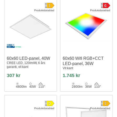
Produktdatablad
Produktdatablad
60x60 LED-panel, 40W
60x60 Wifi RGB+CCT
CREE LED, 120lm/W, 6 års
LED-panel, 36W
garanti, vit kant
Vit kant
307 kr
1.745 kr
4800lm
40W
110°
2800lm
36W
110°
Produktdatablad
Produktdatablad