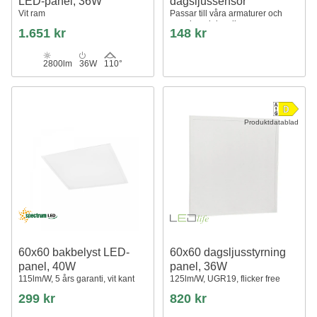
LED-panel, 36W
dagsljussensor
Vit ram
Passar till våra armaturer och
panel med dagsljussensor
1.651 kr
148 kr
2800lm
36W
110°
Produktdatablad
60x60 bakbelyst LED-
60x60 dagsljusstyrning
panel, 40W
panel, 36W
115lm/W, 5 års garanti, vit kant
125lm/W, UGR19, flicker free
299 kr
820 kr