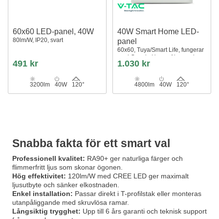
60x60 LED-panel, 40W
40W Smart Home LED-
80lm/W, IP20, svart
panel
60x60, Tuya/Smart Life, fungerar
med Google Home, Alexa och
491 kr
1.030 kr
smartphones, vit kant
3200lm
40W
120°
4800lm
40W
120°
Snabba fakta för ett smart val
Professionell kvalitet:
RA90+ ger naturliga färger och
flimmerfritt ljus som skonar ögonen.
Hög effektivitet:
120lm/W med CREE LED ger maximalt
ljusutbyte och sänker elkostnaden.
Enkel installation:
Passar direkt i T-profilstak eller monteras
utanpåliggande med skruvlösa ramar.
Långsiktig trygghet:
Upp till 6 års garanti och teknisk support