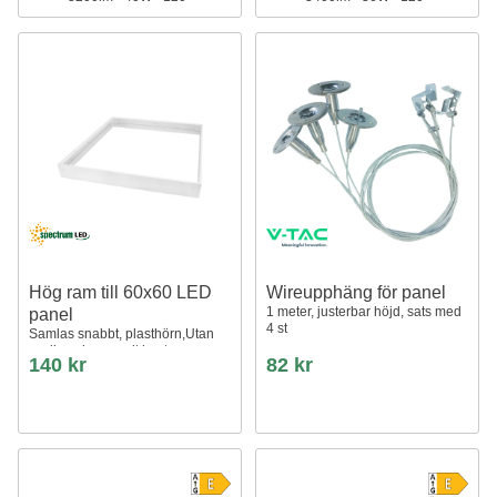
Hög ram till 60x60 LED
Wireupphäng för panel
1 meter, justerbar höjd, sats med
panel
4 st
Samlas snabbt, plasthörn,Utan
synliga skruvar, vit kant
140 kr
82 kr