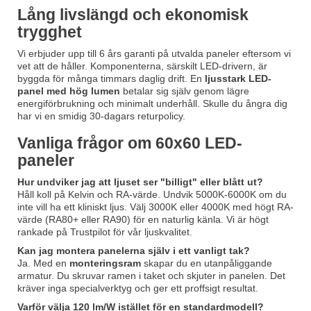
Lång livslängd och ekonomisk
trygghet
Vi erbjuder upp till 6 års garanti på utvalda paneler eftersom vi
vet att de håller. Komponenterna, särskilt LED-drivern, är
byggda för många timmars daglig drift. En
ljusstark LED-
panel med hög lumen
betalar sig själv genom lägre
energiförbrukning och minimalt underhåll. Skulle du ångra dig
har vi en smidig 30-dagars returpolicy.
Vanliga frågor om 60x60 LED-
paneler
Hur undviker jag att ljuset ser "billigt" eller blått ut?
Håll koll på Kelvin och RA-värde. Undvik 5000K-6000K om du
inte vill ha ett kliniskt ljus. Välj 3000K eller 4000K med högt RA-
värde (RA80+ eller RA90) för en naturlig känla. Vi är högt
rankade på Trustpilot för vår ljuskvalitet.
Kan jag montera panelerna själv i ett vanligt tak?
Ja. Med en
monteringsram
skapar du en utanpåliggande
armatur. Du skruvar ramen i taket och skjuter in panelen. Det
kräver inga specialverktyg och ger ett proffsigt resultat.
Varför välja 120 lm/W istället för en standardmodell?