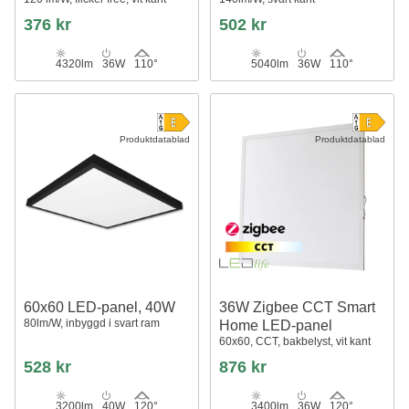
376 kr
502 kr
4320lm
36W
110°
5040lm
36W
110°
Produktdatablad
Produktdatablad
60x60 LED-panel, 40W
36W Zigbee CCT Smart
80lm/W, inbyggd i svart ram
Home LED-panel
60x60, CCT, bakbelyst, vit kant
528 kr
876 kr
3200lm
40W
120°
3400lm
36W
120°