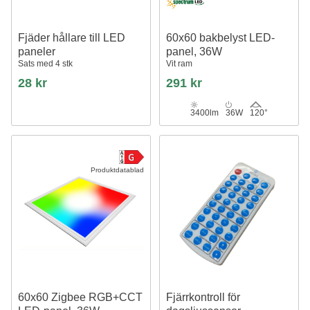
Fjäder hållare till LED
60x60 bakbelyst LED-
paneler
panel, 36W
Sats med 4 stk
Vit ram
28 kr
291 kr
3400lm
36W
120°
Produktdatablad
60x60 Zigbee RGB+CCT
Fjärrkontroll för