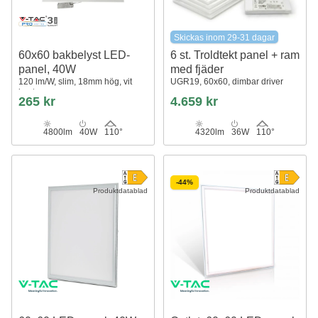
Skickas inom 29-31 dagar
60x60 bakbelyst LED-
6 st. Troldtekt panel + ram
panel, 40W
med fjäder
120 lm/W, slim, 18mm hög, vit
UGR19, 60x60, dimbar driver
kant
265 kr
4.659 kr
4800lm
40W
110°
4320lm
36W
110°
-44%
Produktdatablad
Produktdatablad