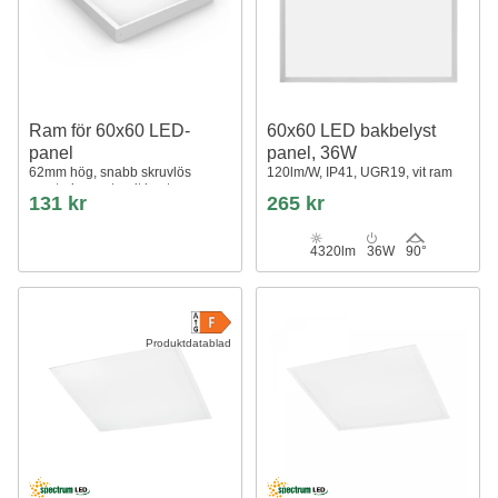
Ram för 60x60 LED-
60x60 LED bakbelyst
panel
panel, 36W
62mm hög, snabb skruvlös
120lm/W, IP41, UGR19, vit ram
monteringssats, vit kant
131 kr
265 kr
4320lm
36W
90°
Produktdatablad