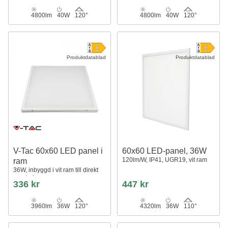
4800lm
40W
120°
4800lm
40W
120°
Produktdatablad
Produktdatablad
V-Tac 60x60 LED panel i
60x60 LED-panel, 36W
120lm/W, IP41, UGR19, vit ram
ram
36W, inbyggd i vit ram till direkt
montering
336 kr
447 kr
3960lm
36W
120°
4320lm
36W
110°