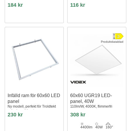
Troldtekt utan anpassning, vit
184 kr
116 kr
kant
Produktdatablad
Infälld ram för 60x60 LED
60x60 UGR19 LED-
panel
panel, 40W
Ny modell, perfekt för Troldtekt
110lm/W, 4000K, flimmerfri
och gips, vit kant
230 kr
308 kr
4400lm
40W
160°