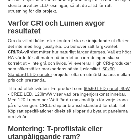
största urval av LED-lösningar, så att du alltid får rätt
utrustning för ditt projekt.
Varför CRI och Lumen avgör
resultatet
Om du vill att köket eller kontoret ska se inbjudande ut räcker
det inte med hög ljusstyrka. Du behöver rätt färgkvalitet.
CRI/RA-värdet
mäter hur naturligt färger återges. Välj ett högt
RA-värde för att maten på bordet och inredningen ska se
korrekt ut – inte grå och livlös. Vi levererar High CRI-produkter
som säkerställer marknadens bästa ljuskvalitet.
60x60
Standard LED-paneler
erbjuder ofta en utmärkt balans mellan
pris och prestanda.
Titta på effektiviteten. En produkt som
60x60 LED-panel, 40W
- CREE LED, 120lm/W
visar vad bra ingenjörskonst innebär.
Med 120 Lumen per Watt får du maximalt ljus för varje krona
på elräkningen. CREE-chip är branschstandard för stabilitet.
Köp rätt specifikationer direkt så slipper du byta ut panelerna
om två år.
Montering: T-profilstak eller
utanpåliggande ram?