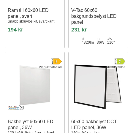
Ram till 60x60 LED
V-Tac 60x60
panel, svart
bakgrundsbelyst LED
Snabb skruvlös kit, svart kant
panel
36W, vit kant
194 kr
231 kr
4320lm
36W
110°
Produktdatablad
Produktdatablad
Bakbelyst 60x60 LED-
60x60 bakbelyst CCT
panel, 36W
LED-panel, 36W
120 lm/W, flicker free, vit kant
140lm/W, svart kant