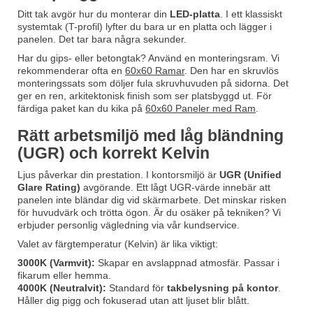
Ditt tak avgör hur du monterar din
LED-platta
. I ett klassiskt
systemtak (T-profil) lyfter du bara ur en platta och lägger i
panelen. Det tar bara några sekunder.
Har du gips- eller betongtak? Använd en monteringsram. Vi
rekommenderar ofta en
60x60 Ramar
. Den har en skruvlös
monteringssats som döljer fula skruvhuvuden på sidorna. Det
ger en ren, arkitektonisk finish som ser platsbyggd ut. För
färdiga paket kan du kika på
60x60 Paneler med Ram
.
Rätt arbetsmiljö med låg bländning
(UGR) och korrekt Kelvin
Ljus påverkar din prestation. I kontorsmiljö är
UGR (Unified
Glare Rating)
avgörande. Ett lågt UGR-värde innebär att
panelen inte bländar dig vid skärmarbete. Det minskar risken
för huvudvärk och trötta ögon. Är du osäker på tekniken? Vi
erbjuder personlig vägledning via vår kundservice.
Valet av färgtemperatur (Kelvin) är lika viktigt:
3000K (Varmvit):
Skapar en avslappnad atmosfär. Passar i
fikarum eller hemma.
4000K (Neutralvit):
Standard för
takbelysning på kontor
.
Håller dig pigg och fokuserad utan att ljuset blir blått.