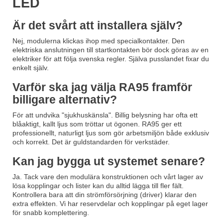
LED
Är det svårt att installera själv?
Nej, modulerna klickas ihop med specialkontakter. Den
elektriska anslutningen till startkontakten bör dock göras av en
elektriker för att följa svenska regler. Själva pusslandet fixar du
enkelt själv.
Varför ska jag välja RA95 framför
billigare alternativ?
För att undvika "sjukhuskänsla". Billig belysning har ofta ett
blåaktigt, kallt ljus som tröttar ut ögonen. RA95 ger ett
professionellt, naturligt ljus som gör arbetsmiljön både exklusiv
och korrekt. Det är guldstandarden för verkstäder.
Kan jag bygga ut systemet senare?
Ja. Tack vare den modulära konstruktionen och vårt lager av
lösa kopplingar och lister kan du alltid lägga till fler fält.
Kontrollera bara att din strömförsörjning (driver) klarar den
extra effekten. Vi har reservdelar och kopplingar på eget lager
för snabb komplettering.