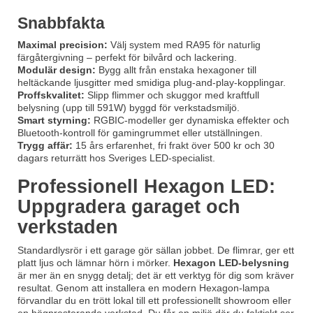
Snabbfakta
Maximal precision:
Välj system med RA95 för naturlig
färgåtergivning – perfekt för bilvård och lackering.
Modulär design:
Bygg allt från enstaka hexagoner till
heltäckande ljusgitter med smidiga plug-and-play-kopplingar.
Proffskvalitet:
Slipp flimmer och skuggor med kraftfull
belysning (upp till 591W) byggd för verkstadsmiljö.
Smart styrning:
RGBIC-modeller ger dynamiska effekter och
Bluetooth-kontroll för gamingrummet eller utställningen.
Trygg affär:
15 års erfarenhet, fri frakt över 500 kr och 30
dagars returrätt hos Sveriges LED-specialist.
Professionell Hexagon LED:
Uppgradera garaget och
verkstaden
Standardlysrör i ett garage gör sällan jobbet. De flimrar, ger ett
platt ljus och lämnar hörn i mörker.
Hexagon LED-belysning
är mer än en snygg detalj; det är ett verktyg för dig som kräver
resultat. Genom att installera en modern Hexagon-lampa
förvandlar du en trött lokal till ett professionellt showroom eller