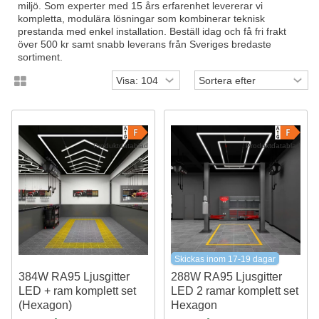
miljö. Som experter med 15 års erfarenhet levererar vi
kompletta, modulära lösningar som kombinerar teknisk
prestanda med enkel installation. Beställ idag och få fri frakt
över 500 kr samt snabb leverans från Sveriges bredaste
sortiment.
Produktdatablad
Produktdatablad
Skickas inom 17-19 dagar
384W RA95 Ljusgitter
288W RA95 Ljusgitter
LED + ram komplett set
LED 2 ramar komplett set
(Hexagon)
Hexagon
Inkl. strömanslutning
Inkl. strömanslutning