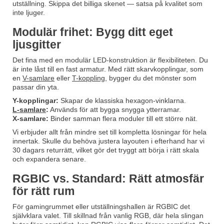
utställning. Skippa det billiga skenet — satsa på kvalitet som
inte ljuger.
Modulär frihet: Bygg ditt eget
ljusgitter
Det fina med en modulär LED-konstruktion är flexibiliteten. Du
är inte låst till en fast armatur. Med rätt skarvkopplingar, som
en
V-samlare
eller
T-koppling
, bygger du det mönster som
passar din yta.
Y-kopplingar:
Skapar de klassiska hexagon-vinklarna.
L-samlare
:
Används för att bygga snygga ytterramar.
X-samlare:
Binder samman flera moduler till ett större nät.
Vi erbjuder allt från mindre set till kompletta lösningar för hela
innertak. Skulle du behöva justera layouten i efterhand har vi
30 dagars returrätt, vilket gör det tryggt att börja i rätt skala
och expandera senare.
RGBIC vs. Standard: Rätt atmosfär
för rätt rum
För gamingrummet eller utställningshallen är RGBIC det
självklara valet. Till skillnad från vanlig RGB, där hela slingan