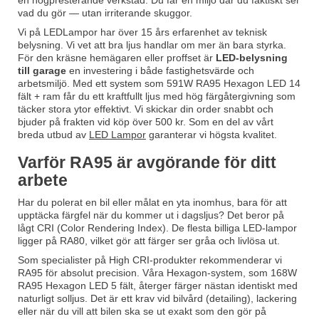
en högpresterande verkstad. Du får en miljö där du faktiskt ser
vad du gör — utan irriterande skuggor.
Vi på LEDLampor har över 15 års erfarenhet av teknisk
belysning. Vi vet att bra ljus handlar om mer än bara styrka.
För den kräsne hemägaren eller proffset är
LED-belysning
till garage
en investering i både fastighetsvärde och
arbetsmiljö. Med ett system som
591W RA95 Hexagon LED 14
fält + ram
får du ett kraftfullt ljus med hög färgåtergivning som
täcker stora ytor effektivt. Vi skickar din order snabbt och
bjuder på frakten vid köp över 500 kr. Som en del av vårt
breda utbud av
LED Lampor
garanterar vi högsta kvalitet.
Varför RA95 är avgörande för ditt
arbete
Har du polerat en bil eller målat en yta inomhus, bara för att
upptäcka färgfel när du kommer ut i dagsljus? Det beror på
lågt CRI (Color Rendering Index). De flesta billiga LED-lampor
ligger på RA80, vilket gör att färger ser gråa och livlösa ut.
Som specialister på High CRI-produkter rekommenderar vi
RA95 för absolut precision. Våra Hexagon-system, som
168W
RA95 Hexagon LED 5 fält
, återger färger nästan identiskt med
naturligt solljus. Det är ett krav vid bilvård (detailing), lackering
eller när du vill att bilen ska se ut exakt som den gör på