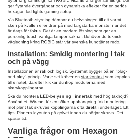
byter färg samtidigt, kan RGBIC visa flera färger samtidigt. Det
ger flytande övergångar och dynamiska effekter för en seriös
hexagon led lights gaming
-setup.
Via Bluetooth-styrning dämpar du belysningen till ett varmt
sken på kvällen eller drar på med färgstarka mönster när det
är dags för fokus. Det är en modern lösning som ger en
personlig touch vanliga lampor saknar. Behöver du teknisk
vägledning kring RGBIC står vår svenska kundtjänst redo.
Installation: Smidig montering i tak
och på vägg
Installationen är rak och logisk. Systemet bygger på en "plug-
and-play"-princip. Varje set kräver en
startkontakt
som kopplas
till elnätet, därefter klickar du ihop modulerna med
skarvkopplingarna.
Ska du montera
LED-belysning i innertak
med hög takhöjd?
Använd ett
Wireset
för en säker upphängning. Vid montering
mot plant tak skruvas kopplingarna ofta direkt i underlaget. Ett
tips: Planera layouten på golvet innan du börjar skruva. Det
sparar tid.
Vanliga frågor om Hexagon