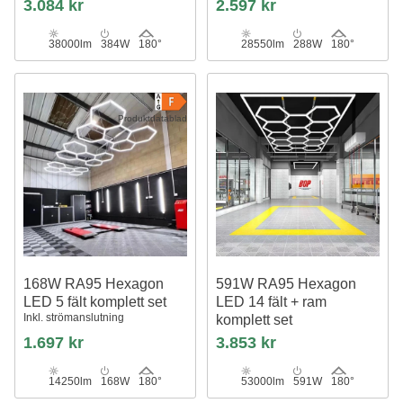
3.084 kr
2.597 kr
38000lm
384W
180°
28550lm
288W
180°
Produktdatablad
168W RA95 Hexagon
591W RA95 Hexagon
LED 5 fält komplett set
LED 14 fält + ram
Inkl. strömanslutning
komplett set
Inklusive strömanslutning
1.697 kr
3.853 kr
14250lm
168W
180°
53000lm
591W
180°