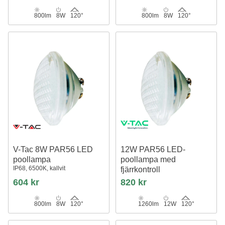
800lm
8W
120°
800lm
8W
120°
V-Tac 8W PAR56 LED
12W PAR56 LED-
poollampa
poollampa med
IP68, 6500K, kallvit
fjärrkontroll
RGB, IP68
604 kr
820 kr
800lm
8W
120°
1260lm
12W
120°