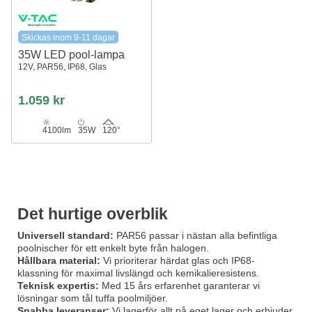
Skickas inom 9-11 dagar
35W LED pool-lampa
12V, PAR56, IP68, Glas
1.059 kr
4100lm
35W
120°
Det hurtige overblik
Universell standard:
PAR56 passar i nästan alla befintliga
poolnischer för ett enkelt byte från halogen.
Hållbara material:
Vi prioriterar härdat glas och IP68-
klassning för maximal livslängd och kemikalieresistens.
Teknisk expertis:
Med 15 års erfarenhet garanterar vi
lösningar som tål tuffa poolmiljöer.
Snabba leveranser:
Vi lagerför allt på eget lager och erbjuder