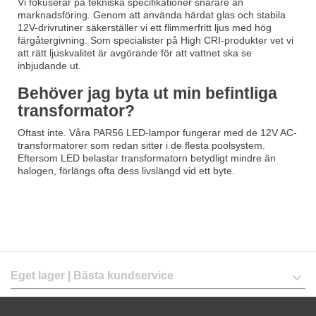
Vi fokuserar på tekniska specifikationer snarare än
marknadsföring. Genom att använda härdat glas och stabila
12V-drivrutiner säkerställer vi ett flimmerfritt ljus med hög
färgåtergivning. Som specialister på High CRI-produkter vet vi
att rätt ljuskvalitet är avgörande för att vattnet ska se
inbjudande ut.
Behöver jag byta ut min befintliga
transformator?
Oftast inte. Våra PAR56 LED-lampor fungerar med de 12V AC-
transformatorer som redan sitter i de flesta poolsystem.
Eftersom LED belastar transformatorn betydligt mindre än
halogen, förlängs ofta dess livslängd vid ett byte.
Eget lager | Bästa kundservice