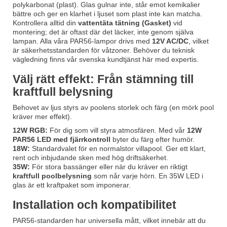
polykarbonat (plast). Glas gulnar inte, står emot kemikalier
bättre och ger en klarhet i ljuset som plast inte kan matcha.
Kontrollera alltid din
vattentäta tätning (Gasket)
vid
montering; det är oftast där det läcker, inte genom själva
lampan. Alla våra PAR56-lampor drivs med
12V AC/DC
, vilket
är säkerhetsstandarden för våtzoner. Behöver du teknisk
vägledning finns vår svenska kundtjänst här med expertis.
Välj rätt effekt: Från stämning till
kraftfull belysning
Behovet av ljus styrs av poolens storlek och färg (en mörk pool
kräver mer effekt).
12W RGB:
För dig som vill styra atmosfären. Med vår
12W
PAR56 LED med fjärrkontroll
byter du färg efter humör.
18W:
Standardvalet för en normalstor villapool. Ger ett klart,
rent och inbjudande sken med hög driftsäkerhet.
35W:
För stora bassänger eller när du kräver en riktigt
kraftfull poolbelysning
som når varje hörn. En 35W LED i
glas är ett kraftpaket som imponerar.
Installation och kompatibilitet
PAR56-standarden har universella mått, vilket innebär att du