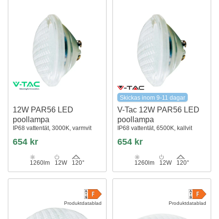
Skickas inom 9-11 dagar
12W PAR56 LED
V-Tac 12W PAR56 LED
poollampa
poollampa
IP68 vattentät, 3000K, varmvit
IP68 vattentät, 6500K, kallvit
654 kr
654 kr
1260lm
12W
120°
1260lm
12W
120°
Produktdatablad
Produktdatablad