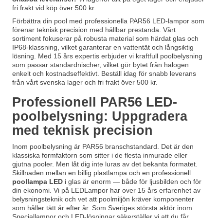
fri frakt vid köp över 500 kr.
Förbättra din pool med professionella PAR56 LED-lampor som
förenar teknisk precision med hållbar prestanda. Vårt
sortiment fokuserar på robusta material som härdat glas och
IP68-klassning, vilket garanterar en vattentät och långsiktig
lösning. Med 15 års expertis erbjuder vi kraftfull poolbelysning
som passar standardnischer, vilket gör bytet från halogen
enkelt och kostnadseffektivt. Beställ idag för snabb leverans
från vårt svenska lager och fri frakt över 500 kr.
Professionell PAR56 LED-
poolbelysning: Uppgradera
med teknisk precision
Inom poolbelysning är PAR56 branschstandard. Det är den
klassiska formfaktorn som sitter i de flesta inmurade eller
gjutna pooler. Men låt dig inte luras av det bekanta formatet.
Skillnaden mellan en billig plastlampa och en professionell
poollampa LED
i glas är enorm — både för ljusbilden och för
din ekonomi. Vi på LEDLampor har over 15 års erfarenhet av
belysningsteknik och vet att poolmiljön kräver komponenter
som håller tätt år efter år. Som Sveriges största aktör inom
Speciallampor
och LED-lösningar säkerställer vi att du får