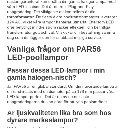
nästan garanterat kan ersätta din gamla halogenlampa med
våra LED-insatser. Det är en ren "Plug-and-Play"-
uppgradering. Det viktigaste att kontrollera är din
transformator
. De flesta äldre pooltransformatorer levererar
12V AC, vilket våra lampor hanterar utmärkt. Eftersom LED
drar betydligt mindre ström räcker effekten i din befintliga
transformator gott och väl. Vi skickar din beställning samma
dag som du lägger den för snabbast möjliga service.
Vanliga frågor om PAR56
LED-poollampor
Passar dessa LED-lampor i min
gamla halogen-nisch?
Ja. PAR56 är en global standard. Om din nuvarande lampa är
en rund insats med en diameter på ca 178 mm passar våra
LED-lampor perfekt. Det är en av de enklaste
uppgraderingarna du kan göra för att lyfta poolområdet.
Är ljuskvaliteten lika bra som hos
dyrare märkeslampor?