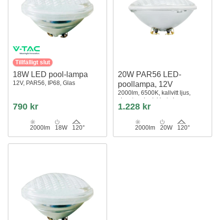
Tillfälligt slut
18W LED pool-lampa
20W PAR56 LED-
12V, PAR56, IP68, Glas
poollampa, 12V
2000lm, 6500K, kallvitt ljus,
skruvterminal, klart glas
790 kr
1.228 kr
2000lm
18W
120°
2000lm
20W
120°