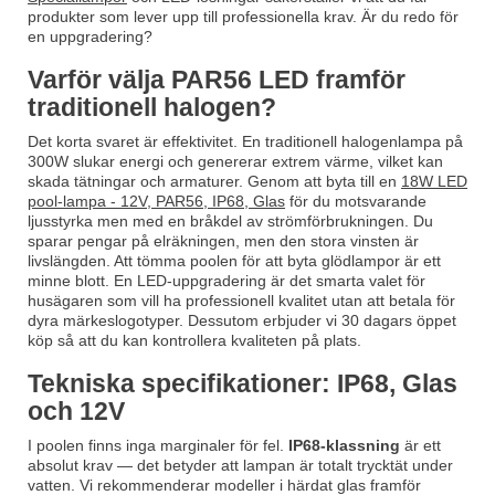
produkter som lever upp till professionella krav. Är du redo för
en uppgradering?
Varför välja PAR56 LED framför
traditionell halogen?
Det korta svaret är effektivitet. En traditionell halogenlampa på
300W slukar energi och genererar extrem värme, vilket kan
skada tätningar och armaturer. Genom att byta till en
18W LED
pool-lampa - 12V, PAR56, IP68, Glas
för du motsvarande
ljusstyrka men med en bråkdel av strömförbrukningen. Du
sparar pengar på elräkningen, men den stora vinsten är
livslängden. Att tömma poolen för att byta glödlampor är ett
minne blott. En LED-uppgradering är det smarta valet för
husägaren som vill ha professionell kvalitet utan att betala för
dyra märkeslogotyper. Dessutom erbjuder vi 30 dagars öppet
köp så att du kan kontrollera kvaliteten på plats.
Tekniska specifikationer: IP68, Glas
och 12V
I poolen finns inga marginaler för fel.
IP68-klassning
är ett
absolut krav — det betyder att lampan är totalt trycktät under
vatten. Vi rekommenderar modeller i härdat glas framför