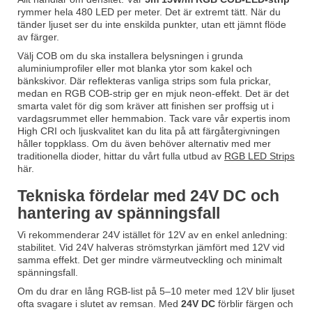
rymmer hela 480 LED per meter. Det är extremt tätt. När du
tänder ljuset ser du inte enskilda punkter, utan ett jämnt flöde
av färger.
Välj COB om du ska installera belysningen i grunda
aluminiumprofiler eller mot blanka ytor som kakel och
bänkskivor. Där reflekteras vanliga strips som fula prickar,
medan en RGB COB-strip ger en mjuk neon-effekt. Det är det
smarta valet för dig som kräver att finishen ser proffsig ut i
vardagsrummet eller hemmabion. Tack vare vår expertis inom
High CRI och ljuskvalitet kan du lita på att färgåtergivningen
håller toppklass. Om du även behöver alternativ med mer
traditionella dioder, hittar du vårt fulla utbud av
RGB LED Strips
här.
Tekniska fördelar med 24V DC och
hantering av spänningsfall
Vi rekommenderar 24V istället för 12V av en enkel anledning:
stabilitet. Vid 24V halveras strömstyrkan jämfört med 12V vid
samma effekt. Det ger mindre värmeutveckling och minimalt
spänningsfall.
Om du drar en lång RGB-list på 5–10 meter med 12V blir ljuset
ofta svagare i slutet av remsan. Med
24V DC
förblir färgen och