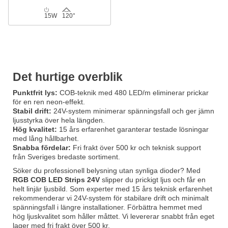
15W
120°
Det hurtige overblik
Punktfrit lys:
COB-teknik med 480 LED/m eliminerar prickar
för en ren neon-effekt.
Stabil drift:
24V-system minimerar spänningsfall och ger jämn
ljusstyrka över hela längden.
Hög kvalitet:
15 års erfarenhet garanterar testade lösningar
med lång hållbarhet.
Snabba fördelar:
Fri frakt över 500 kr och teknisk support
från Sveriges bredaste sortiment.
Söker du professionell belysning utan synliga dioder? Med
RGB COB LED Strips 24V
slipper du prickigt ljus och får en
helt linjär ljusbild. Som experter med 15 års teknisk erfarenhet
rekommenderar vi 24V-system för stabilare drift och minimalt
spänningsfall i längre installationer. Förbättra hemmet med
hög ljuskvalitet som håller måttet. Vi levererar snabbt från eget
lager med fri frakt över 500 kr.