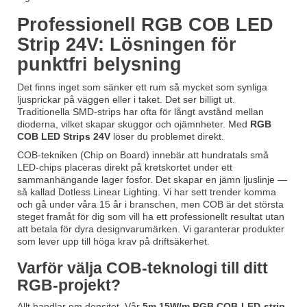
Professionell RGB COB LED
Strip 24V: Lösningen för
punktfri belysning
Det finns inget som sänker ett rum så mycket som synliga
ljusprickar på väggen eller i taket. Det ser billigt ut.
Traditionella SMD-strips har ofta för långt avstånd mellan
dioderna, vilket skapar skuggor och ojämnheter. Med
RGB
COB LED Strips 24V
löser du problemet direkt.
COB-tekniken (Chip on Board) innebär att hundratals små
LED-chips placeras direkt på kretskortet under ett
sammanhängande lager fosfor. Det skapar en jämn ljuslinje —
så kallad
Dotless Linear Lighting
. Vi har sett trender komma
och gå under våra 15 år i branschen, men COB är det största
steget framåt för dig som vill ha ett professionellt resultat utan
att betala för dyra designvarumärken. Vi garanterar produkter
som lever upp till höga krav på driftsäkerhet.
Varför välja COB-teknologi till ditt
RGB-projekt?
Allt handlar om densitet. Vår
5m 15W/m RGB COB-LED-strip