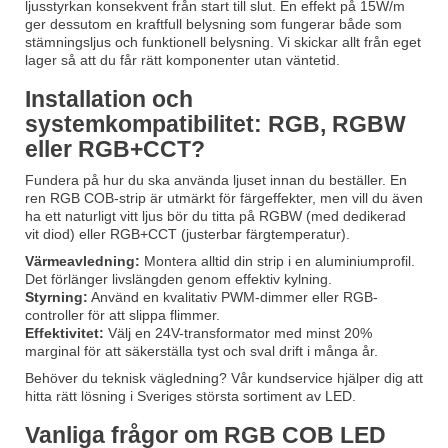
ljusstyrkan konsekvent från start till slut. En effekt på 15W/m
ger dessutom en kraftfull belysning som fungerar både som
stämningsljus och funktionell belysning. Vi skickar allt från eget
lager så att du får rätt komponenter utan väntetid.
Installation och
systemkompatibilitet: RGB, RGBW
eller RGB+CCT?
Fundera på hur du ska använda ljuset innan du beställer. En
ren RGB COB-strip är utmärkt för färgeffekter, men vill du även
ha ett naturligt vitt ljus bör du titta på RGBW (med dedikerad
vit diod) eller RGB+CCT (justerbar färgtemperatur).
Värmeavledning:
Montera alltid din strip i en aluminiumprofil.
Det förlänger livslängden genom effektiv kylning.
Styrning:
Använd en kvalitativ PWM-dimmer eller RGB-
controller för att slippa flimmer.
Effektivitet:
Välj en 24V-transformator med minst 20%
marginal för att säkerställa tyst och sval drift i många år.
Behöver du teknisk vägledning? Vår kundservice hjälper dig att
hitta rätt lösning i Sveriges största sortiment av LED.
Vanliga frågor om RGB COB LED