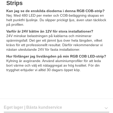
Strips
Kan jag se de enskilda dioderna i denna RGB COB-strip?
Nej. Med 480 LED per meter och COB-beläggning skapas en
helt punktfri ljuslinje. Du slipper prickigt ljus, även utan täcklock
på profilen.
Varför är 24V bättre än 12V för stora installationer?
24V minskar belastningen på kablarna och minimerar
spänningsfall. Det ger ett jämnt ljus över hela längden, vilket
krävs för ett professionellt resultat. Därför rekommenderar vi
nästan uteslutande 24V för fasta installationer.
Hur förlänger jag livslängden på min RGB COB LED-strip?
Kylning är avgörande. Använd aluminiumprofiler för att leda
bort värme och välj ett nätaggregat av hög kvalitet. För din
trygghet erbjuder vi alltid 30 dagars öppet köp.
Eget lager | Bästa kundservice