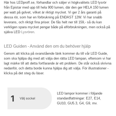
Här hos LEDproff.se, förhandlar och säljer vi högkvalitets LED lysrör
från Epistar med upp till hela 900 lumen, där den ger HELA 150 lumen
per watt på golvet, vilket är riktigt mycket. Vi ger 2 års garanti på
dessa rör, som har en förbrukning på ENDAST 12W. Vi har snabb
leverans, och riktigt fina priser. De fås helt ner till 159,- så du kan
verkligen spara mycket pengar både på elförbrukningen, men också på
själva LED
Lysrören
.
LED Guiden - Använd den om du behöver hjälp
Genom att klicka på ovanstående länk kommer du till vår LED Guide,
som ska hjälpa dig med att välja den rätta LED lampan, eftersom vi har
lagt märke till att detta fortfarande är ett problem. De står också skrivna
nedanför, och detta borde kunna hjälpa dig att välja. För illustrationer -
klicka på det steg du läser.
LED lampor kommer i följande
standardfattningar: E27, E14,
GU10, GU5.3, G4, G9, mv.