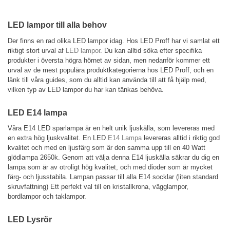
LED lampor till alla behov
Der finns en rad olika LED lampor idag. Hos LED Proff har vi samlat ett
riktigt stort urval af
LED lampor
. Du kan alltid söka efter specifika
produkter i översta högra hörnet av sidan, men nedanför kommer ett
urval av de mest populära produktkategorierna hos LED Proff, och en
länk till våra guides, som du alltid kan använda till att få hjälp med,
vilken typ av LED lampor du har kan tänkas behöva.
LED E14 lampa
Våra E14 LED sparlampa är en helt unik ljuskälla, som levereras med
en extra hög ljuskvalitet. En LED
E14 Lampa
levereras alltid i riktig god
kvalitet och med en ljusfärg som är den samma upp till en 40 Watt
glödlampa 2650k. Genom att välja denna E14 ljuskälla säkrar du dig en
lampa som är av otroligt hög kvalitet, och med dioder som är mycket
färg- och ljusstabila. Lampan passar till alla E14 socklar (liten standard
skruvfattning) Ett perfekt val till en kristallkrona, vägglampor,
bordlampor och taklampor.
LED Lysrör