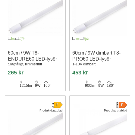
60cm / 9W T8-
60cm / 9W dimbart T8-
ENDURE60 LED-lysör
PRO60 LED-lysör
Slagtåligt, flimmerfritt
1-10V dimbart
265 kr
453 kr
1215lm
9W
160°
900lm
9W
180°
Produktdatablad
Produktdatablad