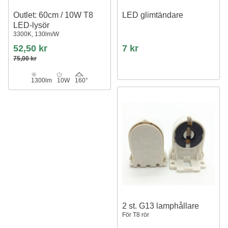
Outlet: 60cm / 10W T8
LED glimtändare
LED-lysör
3300K, 130lm/W
52,50 kr
7 kr
75,00 kr
1300lm
10W
160°
2 st. G13 lamphållare
För T8 rör