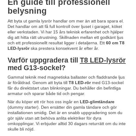
En guide till professionell
belysning
Att byta ut gamla lysrör handlar om mer än att bara spara el.
Det handlar om att få full kontroll över ljuset i garaget, köket
eller verkstaden. Vi har 15 års teknisk erfarenhet och hjälper
dig att hitta rätt utrustning. Skillnaden mellan ett godkänt ljus
och ett professionellt resultat ligger i detaljerna. Ett
60 cm T8
LED-lysrör
ska prestera konsekvent år efter år.
Varför uppgradera till
T8 LED-lysrör
med G13-sockel?
Gammal teknik med magnetiska ballaster och fladdrande ljus
är föråldrad. Genom att byta till
T8 LED-rör
med G13-sockel
får du direktstart utan blinkningar. Du behåller din befintliga
armatur och sparar både tid och pengar.
När du köper ett rör hos oss ingår en
LED-glimtändare
(dummy starter). Den ersätter din gamla tändare och gör
installationen smidig. Det är en snabb uppgradering som du
gör själv utan att behöva anlita elektriker för dyra
omkopplingar. Vi erbjuder alltid 30 dagars returrätt om du inte
skulle bli nöjd.