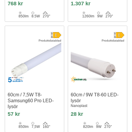
768 kr
1.307 kr
850lm
8.5W
270°
1260lm
9W
270°
Produktdatablad
Produktdatablad
60cm / 7,5W T8-
60cm / 9W T8-60 LED-
Samsung60 Pro LED-
lysör
Nanoplast
lysör
110LM/W, Samsung LED-chip
57 kr
28 kr
850lm
7,5W
160°
820lm
9W
270°