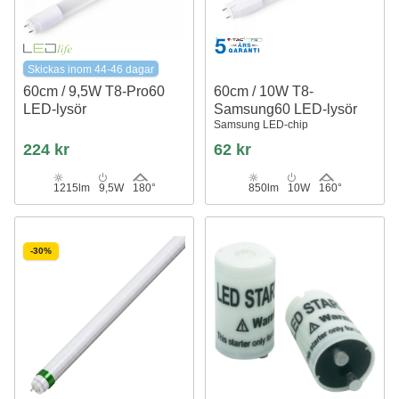
Skickas inom 44-46 dagar
60cm / 9,5W T8-Pro60
60cm / 10W T8-
LED-lysör
Samsung60 LED-lysör
Samsung LED-chip
224 kr
62 kr
1215lm
9,5W
180°
850lm
10W
160°
-30%