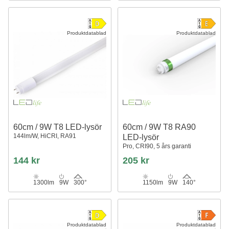
Produktdatablad
Produktdatablad
60cm / 9W T8 LED-lysör
60cm / 9W T8 RA90
144lm/W, HiCRI, RA91
LED-lysör
Pro, CRI90, 5 års garanti
144 kr
205 kr
1300lm
9W
300°
1150lm
9W
140°
Produktdatablad
Produktdatablad