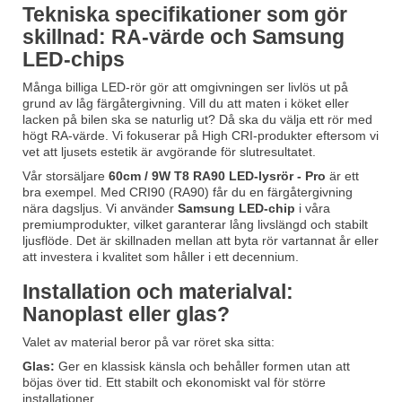
Tekniska specifikationer som gör
skillnad: RA-värde och Samsung
LED-chips
Många billiga LED-rör gör att omgivningen ser livlös ut på
grund av låg färgåtergivning. Vill du att maten i köket eller
lacken på bilen ska se naturlig ut? Då ska du välja ett rör med
högt RA-värde. Vi fokuserar på High CRI-produkter eftersom vi
vet att ljusets estetik är avgörande för slutresultatet.
Vår storsäljare
60cm / 9W T8 RA90 LED-lysrör - Pro
är ett
bra exempel. Med CRI90 (RA90) får du en färgåtergivning
nära dagsljus. Vi använder
Samsung LED-chip
i våra
premiumprodukter, vilket garanterar lång livslängd och stabilt
ljusflöde. Det är skillnaden mellan att byta rör vartannat år eller
att investera i kvalitet som håller i ett decennium.
Installation och materialval:
Nanoplast eller glas?
Valet av material beror på var röret ska sitta:
Glas:
Ger en klassisk känsla och behåller formen utan att
böjas över tid. Ett stabilt och ekonomiskt val för större
installationer.