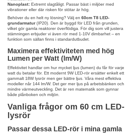
Nanoplast:
Extremt slagtåligt. Passar bäst i miljöer med
vibrationer eller där risken för stötar är hög.
Behöver du en helt ny lösning? Välj en
60cm T8 LED-
grundarmatur
(IP20). Den är byggd för LED från grunden,
vilket gör gamla reaktorer överflödiga. För dig som vill justera
stämningen erbjuder vi även rör med 1-10V dimbarhet – en
funktion som sällan finns i standardutbudet.
Maximera effektiviteten med hög
Lumen per Watt (lm/W)
Effektivitet handlar om hur mycket ljus (lumen) du får för varje
watt du betalar för. Ett modernt 9W LED-rör ersätter enkelt ett
gammalt 18W lysrör men ger bättre ljus. Våra mest effektiva
modeller når 144 lm/W. Det ger mer ljus på arbetsbänken och
mindre värmeutveckling. Det är ren matematik som gynnar
både plånboken och miljön.
Vanliga frågor om 60 cm LED-
lysrör
Passar dessa LED-rör i mina gamla