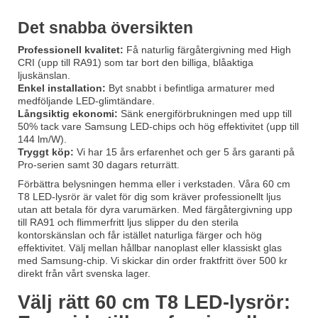
Det snabba översikten
Professionell kvalitet:
Få naturlig färgåtergivning med High
CRI (upp till RA91) som tar bort den billiga, blåaktiga
ljuskänslan.
Enkel installation:
Byt snabbt i befintliga armaturer med
medföljande LED-glimtändare.
Långsiktig ekonomi:
Sänk energiförbrukningen med upp till
50% tack vare Samsung LED-chips och hög effektivitet (upp till
144 lm/W).
Tryggt köp:
Vi har 15 års erfarenhet och ger 5 års garanti på
Pro-serien samt 30 dagars returrätt.
Förbättra belysningen hemma eller i verkstaden. Våra 60 cm
T8 LED-lysrör är valet för dig som kräver professionellt ljus
utan att betala för dyra varumärken. Med färgåtergivning upp
till RA91 och flimmerfritt ljus slipper du den sterila
kontorskänslan och får istället naturliga färger och hög
effektivitet. Välj mellan hållbar nanoplast eller klassiskt glas
med Samsung-chip. Vi skickar din order fraktfritt över 500 kr
direkt från vårt svenska lager.
Välj rätt 60 cm T8 LED-lysrör: