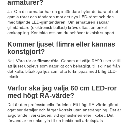
armaturer?
Ja. Om din armatur har en glimtändare byter du bara ut det
gamla röret och tändaren mot det nya LED-röret och den
medföljande LED-glimtändaren. Om armaturen saknar
glimtändare (elektronisk ballast) krävs oftast en enkel
omkoppling. Kontakta oss om du behöver teknisk support.
Kommer ljuset flimra eller kännas
konstgjort?
Nej. Våra rör är
flimmerfria
. Genom att välja RA90+ ser vi till
att ljuset upplevs som naturligt och behagligt, till skillnad från
det kalla, blåaktiga ljus som ofta förknippas med billig LED-
teknik.
Varför ska jag välja 60 cm LED-rör
med högt RA-värde?
Det är den professionella fördelen. Ett högt RA-värde gör att
ögat ser detaljer och färger korrekt utan ansträngning. Det är
avgörande i verkstaden, vid symaskinen eller i köket. Det
förvandlar en enkel yta till en funktionell arbetsplats.