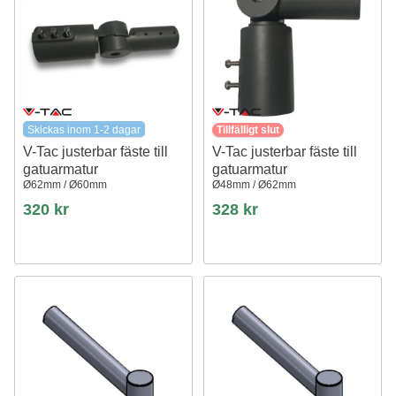
Skickas inom 1-2 dagar
Tillfälligt slut
V-Tac justerbar fäste till
V-Tac justerbar fäste till
gatuarmatur
gatuarmatur
Ø62mm / Ø60mm
Ø48mm / Ø62mm
320 kr
328 kr