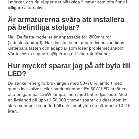
i mörker, och du slipper det blåaktiga flimmer som ofta finns i
billigare alternativ.
Är armaturerna svåra att installera
på befintliga stolpar?
Nej. De flesta modeller är anpassade för Ø60mm rör
(industristandard). Har din stolpe en annan dimension finns
justerbara fästen och adaptrar som löser problemet snabbt.
Vår tekniska support hjälper dig att hitta rätt tillbehör.
Hur mycket sparar jag på att byta till
LED?
Du sänker energiförbrukningen med 50–70 % jämfört med
gamla kvicksilver- eller natriumlampor. En 50W LED ersätter
ofta en gammal 125W-lampa, men med bättre ljusflöde. Med
en livslängd på upp till 50 000 timmar sparar du dessutom in
stora summor på underhåll och lampbyten de närmaste 10–15
åren.