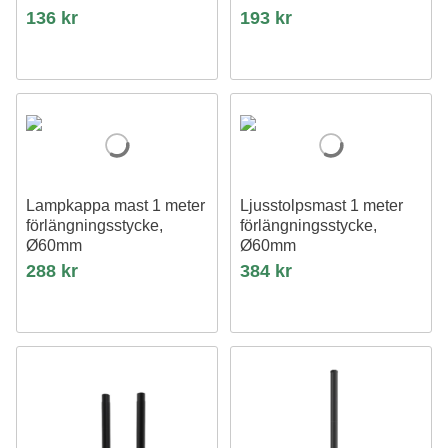
136 kr
193 kr
Lampkappa mast 1 meter
Ljusstolpsmast 1 meter
förlängningsstycke,
förlängningsstycke,
Ø60mm
Ø60mm
Grå
Svart
288 kr
384 kr