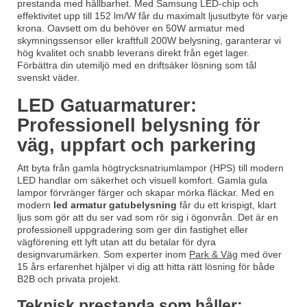
prestanda med hållbarhet. Med Samsung LED-chip och
effektivitet upp till 152 lm/W får du maximalt ljusutbyte för varje
krona. Oavsett om du behöver en 50W armatur med
skymningssensor eller kraftfull 200W belysning, garanterar vi
hög kvalitet och snabb leverans direkt från eget lager.
Förbättra din utemiljö med en driftsäker lösning som tål
svenskt väder.
LED Gatuarmaturer:
Professionell belysning för
väg, uppfart och parkering
Att byta från gamla högtrycksnatriumlampor (HPS) till modern
LED handlar om säkerhet och visuell komfort. Gamla gula
lampor förvränger färger och skapar mörka fläckar. Med en
modern
led armatur gatubelysning
får du ett krispigt, klart
ljus som gör att du ser vad som rör sig i ögonvrån. Det är en
professionell uppgradering som ger din fastighet eller
vägförening ett lyft utan att du betalar för dyra
designvarumärken. Som experter inom
Park & Väg
med över
15 års erfarenhet hjälper vi dig att hitta rätt lösning för både
B2B och privata projekt.
Teknisk prestanda som håller: