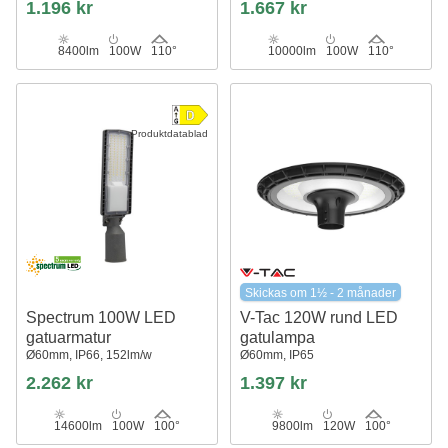
1.196 kr
1.667 kr
8400lm
100W
110°
10000lm
100W
110°
Produktdatablad
Skickas om 1½ - 2 månader
Spectrum 100W LED
V-Tac 120W rund LED
gatuarmatur
gatulampa
Ø60mm, IP66, 152lm/w
Ø60mm, IP65
2.262 kr
1.397 kr
14600lm
100W
100°
9800lm
120W
100°