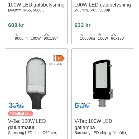
100W LED gatubelysning
100W LED gatubelysning
Ø60mm, IP65, 5000K
Ø65mm, IP65, 5000K
608 kr
933 kr
9000lm
100W
90x130°
10000lm
100W
90x130°
Produktdatablad
Tillfälligt slut
V-Tac 100W LED
V-Tac 100W LED
gatuarmatur
gatlampa
Samsung LED chip, Ø60mm,
Samsung LED-chip, grått hölje,
IP65, 84lm/w
Ø60mm, IP65, 100lm/w