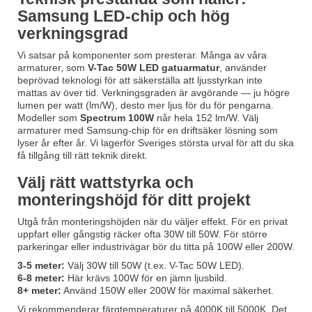
Samsung LED-chip och hög
verkningsgrad
Vi satsar på komponenter som presterar. Många av våra
armaturer, som
V-Tac 50W LED gatuarmatur
, använder
beprövad teknologi för att säkerställa att ljusstyrkan inte
mattas av över tid. Verkningsgraden är avgörande — ju högre
lumen per watt (lm/W), desto mer ljus för du för pengarna.
Modeller som
Spectrum 100W
når hela 152 lm/W. Välj
armaturer med Samsung-chip för en driftsäker lösning som
lyser år efter år. Vi lagerför Sveriges största urval för att du ska
få tillgång till rätt teknik direkt.
Välj rätt wattstyrka och
monteringshöjd för ditt projekt
Utgå från monteringshöjden när du väljer effekt. För en privat
uppfart eller gångstig räcker ofta 30W till 50W. För större
parkeringar eller industrivägar bör du titta på 100W eller 200W.
3-5 meter:
Välj 30W till 50W (t.ex. V-Tac 50W LED).
6-8 meter:
Här krävs 100W för en jämn ljusbild.
8+ meter:
Använd 150W eller 200W för maximal säkerhet.
Vi rekommenderar färgtemperaturer på 4000K till 5000K. Det