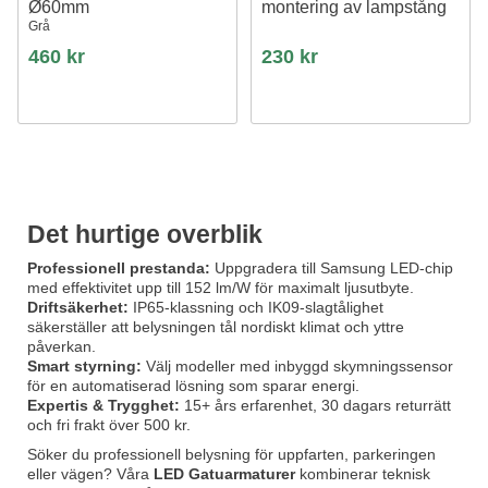
Ø60mm
montering av lampstång
Grå
460 kr
230 kr
Det hurtige overblik
Professionell prestanda:
Uppgradera till Samsung LED-chip
med effektivitet upp till 152 lm/W för maximalt ljusutbyte.
Driftsäkerhet:
IP65-klassning och IK09-slagtålighet
säkerställer att belysningen tål nordiskt klimat och yttre
påverkan.
Smart styrning:
Välj modeller med inbyggd skymningssensor
för en automatiserad lösning som sparar energi.
Expertis & Trygghet:
15+ års erfarenhet, 30 dagars returrätt
och fri frakt över 500 kr.
Söker du professionell belysning för uppfarten, parkeringen
eller vägen? Våra
LED Gatuarmaturer
kombinerar teknisk