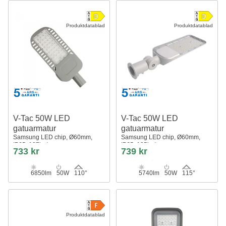
Produktdatablad
Produktdatablad
V-Tac 50W LED
V-Tac 50W LED
gatuarmatur
gatuarmatur
Samsung LED chip, Ø60mm,
Samsung LED chip, Ø60mm,
IP65, 137lm/w
IP65, 135lm/w
733 kr
739 kr
6850lm
50W
110°
5740lm
50W
115°
Produktdatablad