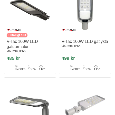
Tillfälligt slut
V-Tac 100W LED
V-Tac 100W LED gatlykta
Ø60mm, IP65
gatuarmatur
Ø60mm, IP65
485 kr
499 kr
8700lm
100W
110°
8700lm
100W
115°