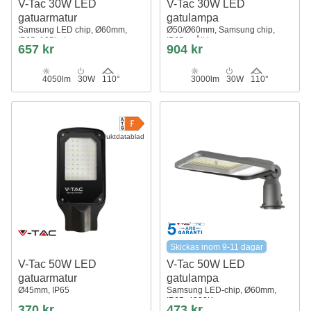
V-Tac 30W LED
V-Tac 30W LED
gatuarmatur
gatulampa
Samsung LED chip, Ø60mm,
Ø50/Ø60mm, Samsung chip,
IP65, 135lm/w
IP65, grått hus
657 kr
904 kr
4050lm
30W
110°
3000lm
30W
110°
Produktdatablad
Skickas inom 9-11 dagar
V-Tac 50W LED
V-Tac 50W LED
gatuarmatur
gatulampa
Ø45mm, IP65
Samsung LED-chip, Ø60mm,
IP65, 4000K
370 kr
473 kr