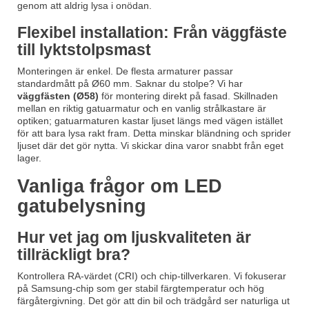
genom att aldrig lysa i onödan.
Flexibel installation: Från väggfäste
till lyktstolpsmast
Monteringen är enkel. De flesta armaturer passar
standardmått på Ø60 mm. Saknar du stolpe? Vi har
väggfästen (Ø58)
för montering direkt på fasad. Skillnaden
mellan en riktig gatuarmatur och en vanlig strålkastare är
optiken; gatuarmaturen kastar ljuset längs med vägen istället
för att bara lysa rakt fram. Detta minskar bländning och sprider
ljuset där det gör nytta. Vi skickar dina varor snabbt från eget
lager.
Vanliga frågor om LED
gatubelysning
Hur vet jag om ljuskvaliteten är
tillräckligt bra?
Kontrollera RA-värdet (CRI) och chip-tillverkaren. Vi fokuserar
på Samsung-chip som ger stabil färgtemperatur och hög
färgåtergivning. Det gör att din bil och trädgård ser naturliga ut