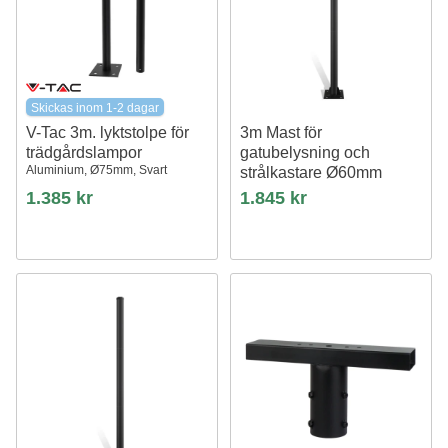
Skickas inom 1-2 dagar
V-Tac 3m. lyktstolpe för
3m Mast för
trädgårdslampor
gatubelysning och
Aluminium, Ø75mm, Svart
strålkastare Ø60mm
Svart, förlängningsbar
1.385 kr
1.845 kr