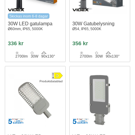
Skickas inom 6-8 dagar
30W LED gatulampa
30W Gatubelysning
Ø60mm, IP65, 5000K
Ø54, IP65, 5000K
336 kr
356 kr
2700lm
30W
90x130°
2700lm
30W
90x130°
Produktdatablad