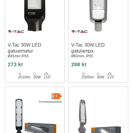
V-Tac 30W LED
V-Tac 30W LED
gatuarmatur
gatulampa
Ø45mm IP65
Ø60mm, IP65
273 kr
288 kr
2510lm
30W
110°
2505lm
30W
115°
Produktdatablad