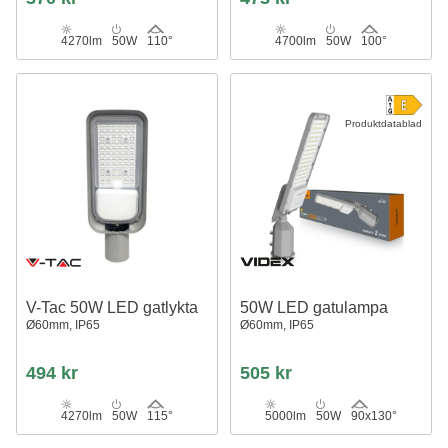
4270lm
50W
110°
4700lm
50W
100°
Produktdatablad
V-Tac 50W LED gatlykta
50W LED gatulampa
Ø60mm, IP65
Ø60mm, IP65
494 kr
505 kr
4270lm
50W
115°
5000lm
50W
90x130°