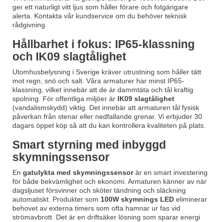
ger ett naturligt vitt ljus som håller förare och fotgängare
alerta. Kontakta vår kundservice om du behöver teknisk
rådgivning.
Hållbarhet i fokus: IP65-klassning
och IK09 slagtålighet
Utomhusbelysning i Sverige kräver utrustning som håller tätt
mot regn, snö och salt. Våra armaturer har minst IP65-
klassning, vilket innebär att de är dammtäta och tål kraftig
spolning. För offentliga miljöer är
IK09 slagtålighet
(vandalismskydd) viktig. Det innebär att armaturen tål fysisk
påverkan från stenar eller nedfallande grenar. Vi erbjuder 30
dagars öppet köp så att du kan kontrollera kvaliteten på plats.
Smart styrning med inbyggd
skymningssensor
En
gatulykta med skymningssensor
är en smart investering
för både bekvämlighet och ekonomi. Armaturen känner av när
dagsljuset försvinner och sköter tändning och släckning
automatiskt. Produkter som
100W skymnings LED
eliminerar
behovet av externa timers som ofta hamnar ur fas vid
strömavbrott. Det är en driftsäker lösning som sparar energi