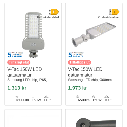
Produktdatablad
Produktdatablad
Tillfälligt slut
Tillfälligt slut
V-Tac 150W LED
V-Tac 150W LED
gatuarmatur
gatuarmatur
Samsung LED chip, IP65,
Samsung LED chip, Ø60mm,
120lm/w
IP65, 100lm/w
1.313 kr
1.973 kr
18000lm
150W
110°
16500lm
150W
100°