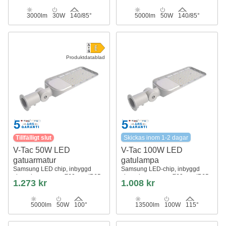
3000lm
30W
140/85°
5000lm
50W
140/85°
Produktdatablad
Tillfälligt slut
Skickas inom 1-2 dagar
V-Tac 50W LED
V-Tac 100W LED
gatuarmatur
gatulampa
Samsung LED chip, inbyggd
Samsung LED-chip, inbyggd
skymningssensor, Ø60mm, IP65,
skymningssensor, Ø60mm, IP65,
1.273 kr
1.008 kr
100lm/w
135lm/w
5000lm
50W
100°
13500lm
100W
115°