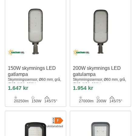
150W skymnings LED
200W skymnings LED
gatlampa
gatulampa
Skymningssensor, Ø60 mm, grå,
Skymningssensor, Ø60 mm, grå,
IP65, IK09, 230V
IP65, IK09, 230V
1.647 kr
1.954 kr
20250lm
150W
145/75°
27000lm
200W
145/75°
Produktdatablad