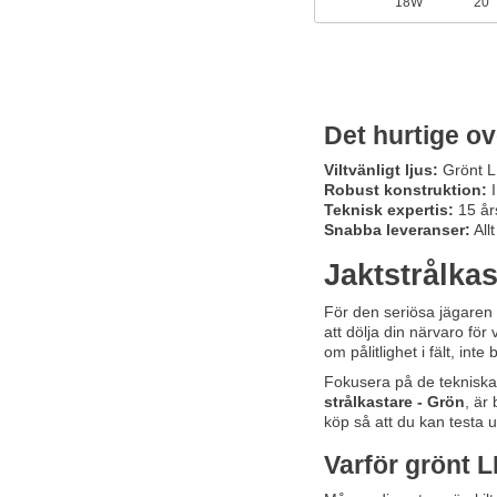
18W
20°
Det hurtige ov
Viltvänligt ljus:
Grönt LE
Robust konstruktion:
I
Teknisk expertis:
15 års
Snabba leveranser:
Allt
Jaktstrålkas
För den seriösa jägaren 
att dölja din närvaro för
om pålitlighet i fält, in
Fokusera på de tekniska 
strålkastare - Grön
, är
köp så att du kan testa u
Varför grönt 