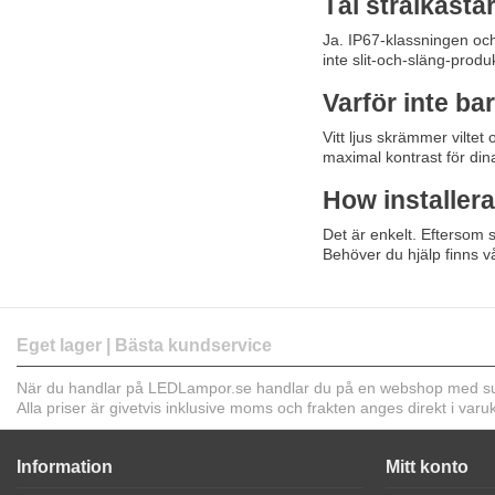
Tål strålkasta
Ja. IP67-klassningen och
inte slit-och-släng-produk
Varför inte ba
Vitt ljus skrämmer viltet
maximal kontrast för din
How installer
Det är enkelt. Eftersom s
Behöver du hjälp finns vå
Eget lager | Bästa kundservice
När du handlar på LEDLampor.se handlar du på en webshop med sup
Alla priser är givetvis inklusive moms och frakten anges direkt i var
Information
Mitt konto