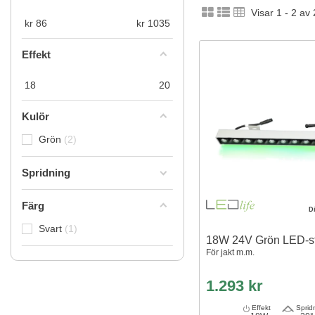
Visar 1 - 2 av
kr
86
kr
1035
Effekt
18
20
Kulör
Grön
2
Spridning
Färg
D
Svart
1
18W 24V Grön LED-st
För jakt m.m.
1.293 kr
Effekt
Sprid