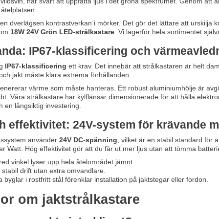
t vildsvin, har svårt att uppfatta ljus i det gröna spektrumet. Genom at
 åtelplatsen.
n överlägsen kontrastverkan i mörker. Det gör det lättare att urskilja ko
 som
18W 24V Grön LED-strålkastare
. Vi lagerför hela sortimentet själ
anda: IP67-klassificering och värmeavled
ög
IP67-klassificering
ett krav. Det innebär att strålkastaren är helt da
och jakt måste klara extrema förhållanden.
genererar värme som måste hanteras. Ett robust aluminiumhölje är avgö
bt. Våra strålkastare har kylflänsar dimensionerade för att hålla elektr
 en långsiktig investering.
ch effektivitet: 24V-system för krävande m
ukssystem använder
24V DC-spänning
, vilket är en stabil standard för
r Watt
. Hög effektivitet gör att du får ut mer ljus utan att tömma batteri
ed vinkel lyser upp hela åtelområdet jämnt.
stabil drift utan extra omvandlare.
 byglar i rostfritt stål förenklar installation på jaktstegar eller fordon.
or om jaktstrålkastare