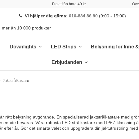
Frakt från bara 49 kr.
Över
Vi hjälper dig gärna
:
010-884 86 90
(9:00 - 15:00)
Downlights
LED Strips
Belysning för Inne 
Erbjudanden
Jaktstrålkastare
är rätt belysning avgörande. En specialiserad jaktstrålkastare med grön
rseende bevaras. Våra robusta LED-strålkastare med IP67-klassning är b
år efter år. Gör det smarta valet och uppgradera din jaktutrustning me