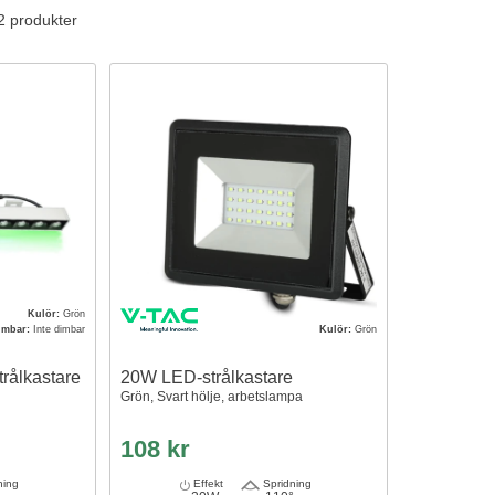
 2 produkter
Kulör:
Grön
imbar:
Inte dimbar
Kulör:
Grön
rålkastare
20W LED-strålkastare
Grön, Svart hölje, arbetslampa
108 kr
ning
Effekt
Spridning