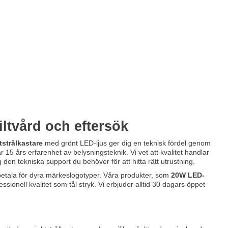
iltvård och eftersök
tstrålkastare
med grönt LED-ljus ger dig en teknisk fördel genom
 15 års erfarenhet av belysningsteknik. Vi vet att kvalitet handlar
g den tekniska support du behöver för att hitta rätt utrustning.
t betala för dyra märkeslogotyper. Våra produkter, som
20W LED-
sionell kvalitet som tål stryk. Vi erbjuder alltid 30 dagars öppet