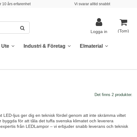
 10 års erfarenhet
Vi svarar alltid snabbt
(Tom)
Logga in
& Ute
Industri & Företag
Elmaterial
Det finns 2 produkter.
t LED-ljus ger dig en teknisk fördel genom att inte skrämma viltet
yggda för att tåla det tuffa svenska klimatet och leverera
d expertis från LEDLampor – vi erbjuder snabb leverans och teknisk