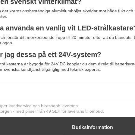
ren svenskt vinterklimat?
 det korrosionsbeständiga aluminiumhöljet skyddar mot både fukt och sa
ter.
ra använda en vanlig vit LED-strålkastare
 och förstör ditt mörkerseende i upp till 20 minuter efter att du bländats
a ögon.
ar jag dessa på ett 24V-system?
trålkastarna är byggda för 24V DC kopplar du dem direkt till batterisyst
r svenska kundtjänst tillgänglig med teknisk expertis.
er kundservice och blixtsnabb leverans.
ukorgen - med priser från 49 SEK för leverans til ombud.
Butiksinformation