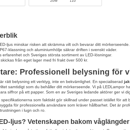
20W
110°
erblik
D-ljus minskar risken att skrämma vilt och bevarar ditt mörkerseende.
P67-klassning och aluminiumhölje säkrar driften i svenskt väder.
 erfarenhet och Sveriges största sortiment av LED-lösningar.
 skickas från eget lager med fri frakt över 500 kr.
tare: Professionell belysning för v
är rätt belysning ett verktyg, inte en bekvämlighet. En specialiserad
jak
 viltet samtidigt som du behåller ditt mörkerseende. Vi på LEDLampor har
te bara siffror på ett papper. Som en av Sveriges ledande aktörer ger vi di
specifikationerna som faktiskt gör skillnad under passet istället för at
 byggda för professionella användare som kräver hållbarhet. Det är profes
trustningen i lugn och ro.
LED-ljus? Vetenskapen bakom våglängder