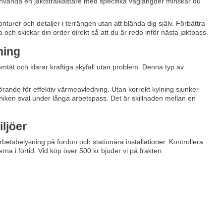
t använda en jaktstrålkastare med specifika våglängder minskar du
nturer och detaljer i terrängen utan att blända dig själv. Förbättra
va och skickar din order direkt så att du är redo inför nästa jaktpass.
ning
mmtät och klarar kraftiga skyfall utan problem. Denna typ av
rande för effektiv värmeavledning. Utan korrekt kylning sjunker
oniken sval under långa arbetspass. Det är skillnaden mellan en
iljöer
 arbetsbelysning på fordon och stationära installationer. Kontrollera
erna i förtid. Vid köp över 500 kr bjuder vi på frakten.