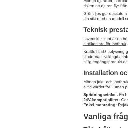
Många djurarter, särskil
risken att djuren flyr från
Grönt ljus ger dessutom e
din sikt med en modell
Teknisk prest
I svenskt klimat är en h
strålkastare för lantbruk
Kraftfull LED-belysning 
diodernas livslängd snab
billig engångsprodukt och
Installation o
Många jakt- och lantbr
alltid värdet för
Lumen pe
Spridningsvinkel:
En br
24V-kompatibilitet:
Ger 
Enkel montering:
Rejäla
Vanliga fråg