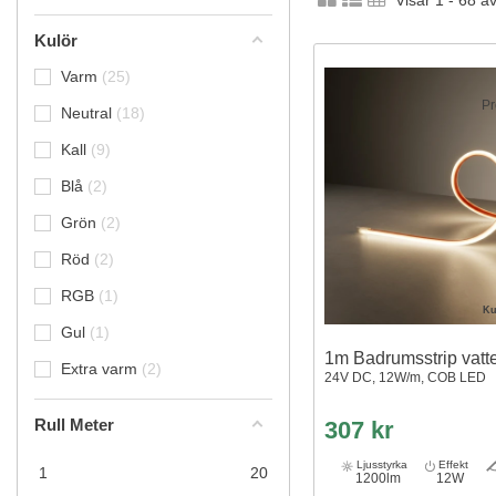
Visar 1 - 68 a
Kulör
Varm
25
Pr
Neutral
18
Kall
9
Blå
2
Grön
2
Röd
2
RGB
1
Ku
Gul
1
1m Badrumsstrip vatte
Extra varm
2
24V DC, 12W/m, COB LED
CCT (Varm till Kall Vit)
2
Rull Meter
307 kr
Rosa
1
Ljusstyrka
Effekt
1
20
Lila
1
1200lm
12W