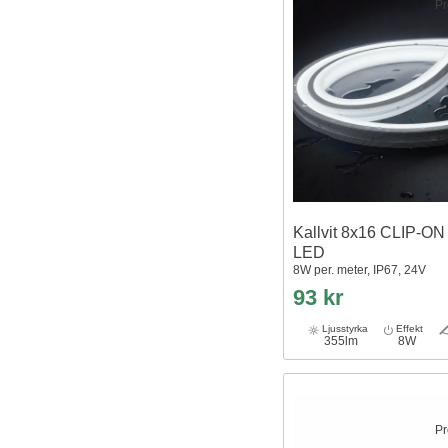
Pr
Kallvit 8x16 CLIP-ON
LED
8W per. meter, IP67, 24V
93 kr
Ljusstyrka
Effekt
355lm
8W
Pr