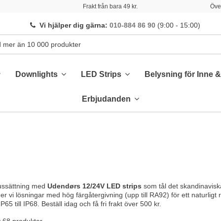
Frakt från bara 49 kr.
Över
Vi hjälper dig gärna
:
010-884 86 90
(9:00 - 15:00)
Downlights
LED Strips
Belysning för Inne 
Erbjudanden
jussättning med
Udendørs 12/24V LED strips
som tål det skandinaviska
r vi lösningar med hög färgåtergivning (upp till RA92) för ett naturligt 
P65 till IP68. Beställ idag och få fri frakt över 500 kr.