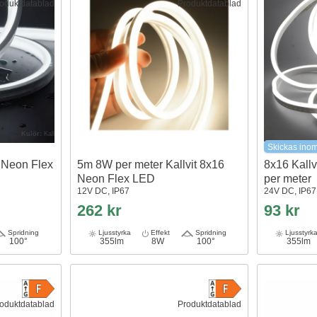
oduktdatablad
Produktdatablad
Kulör:
Kall
Skickas ino
 Neon Flex
5m 8W per meter Kallvit 8x16
8x16 Kall
Neon Flex LED
per meter
12V DC, IP67
24V DC, IP67
262 kr
93 kr
Spridning
Ljusstyrka
Effekt
Spridning
Ljusstyrk
100°
355lm
8W
100°
355lm
oduktdatablad
Produktdatablad