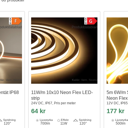
v 68 produkter
oduktdatablad
Produktdatablad
lör:
Varm, Neutral
Kulör:
Varm, Neutral
ntät IP68
11W/m 10x10 Neon Flex LED-
5m 6W/m S
strip
Neon Fle
24V DC, IP67, Pris per meter
12V DC, IP65
64 kr
177 kr
Spridning
Ljusstyrka
Effekt
Spridning
Ljusstyrk
120°
700lm
11W
120°
500lm