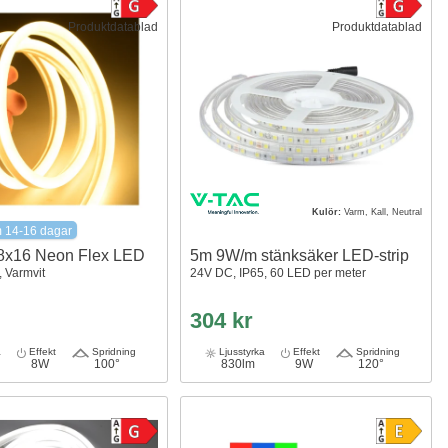
Produktdatablad
Produktdatablad
Kulör:
Varm, Kall, Neutral
m 14-16 dagar
8x16 Neon Flex LED
5m 9W/m stänksäker LED-strip
 Varmvit
24V DC, IP65, 60 LED per meter
304 kr
a
Effekt
Spridning
Ljusstyrka
Effekt
Spridning
8W
100°
830lm
9W
120°