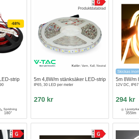
Produktdatablad
-68%
Kulör:
Varm, Kall, Neutral
Skickas ino
LED-strip
5m 4,8W/m stänksäker LED-strip
5m 8W/m 
90
IP65, 30 LED per meter
12V DC, IP67,
270 kr
294 kr
Spridning
Ljusstyrk
180°
355lm