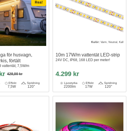
Rea!
Kulör:
Varm
Kulör:
Varm, Neutral, Kall
nga för husvagn,
10m 17W/m vattentät LED-strip
24V DC, IP68, 168 LED per meter!
kis, förtält
8 vattentät, 7,5W/m
 kr
4.299 kr
428,00 kr
a
Effekt
Spridning
Ljusstyrka
Effekt
Spridning
7,5W
120°
2200lm
17W
120°