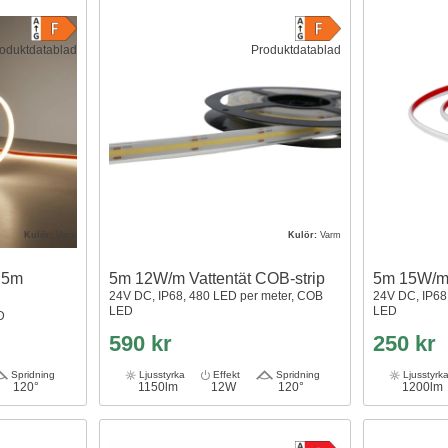
oduktdatablad
Produktdatablad
Kulör:
Varm
Kulör:
Varm
 5m
5m 12W/m Vattentät COB-strip
5m 15W/m
24V DC, IP68, 480 LED per meter, COB
24V DC, IP68
LED
LED
D
590 kr
250 kr
Spridning
Ljusstyrka
Effekt
Spridning
Ljusstyrk
120°
1150lm
12W
120°
1200lm