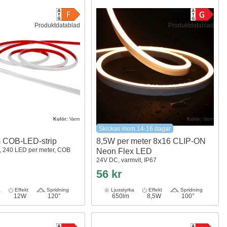
Produktdatablad
Produktdatablad
Kulör:
Varm
Kulör:
Varm
Skickas inom 14-16 dagar
 COB-LED-strip
8,5W per meter 8x16 CLIP-ON
, 240 LED per meter, COB
Neon Flex LED
24V DC, varmvit, IP67
56 kr
a
Effekt
Spridning
Ljusstyrka
Effekt
Spridning
12W
120°
650lm
8,5W
100°