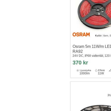
Kulör:
Varm, E
Osram 5m 11W/m LED
RA92
24V DC, IP68 vattentät, 120
370 kr
Ljusstyrka
Effekt
1000lm
11W
Pr