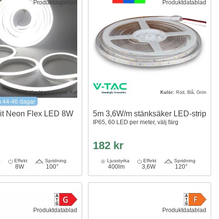
Produktdatablad
Produktdatablad
Kulör:
Varm, Neutral, Kall
Kulör:
Röd, Blå, Grön
m 44-46 dagar
vit Neon Flex LED 8W
5m 3,6W/m stänksäker LED-strip
IP65, 60 LED per meter, välj färg
182 kr
a
Effekt
Spridning
Ljusstyrka
Effekt
Spridning
8W
100°
400lm
3,6W
120°
Produktdatablad
Produktdatablad