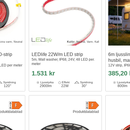
xtra varm, Neutral
Kulör:
Neutral, Varm, Kall
-strip
LEDlife 22W/m LED strip
6m ljussli
5m, Wall washer, IP68, 24V, 48 LED per.
husbil, mar
meter
 LED per meter
12V strip, IP6
1.531 kr
385,20
Spridning
Ljusstyrka
Effekt
Spridning
Ljusstyrk
120°
2900lm
22W
30°
800lm
oduktdatablad
Produktdatablad