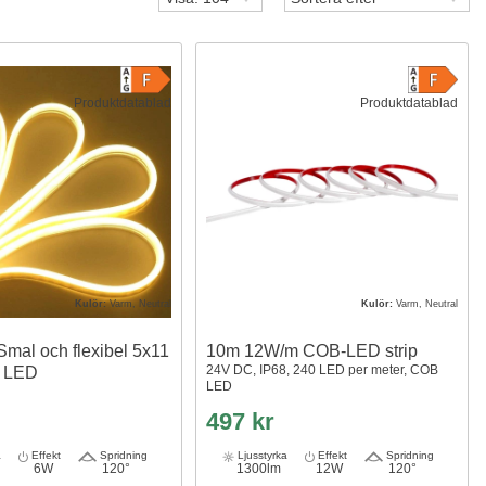
Produktdatablad
Produktdatablad
Kulör:
Varm, Neutral
Kulör:
Varm, Neutral
mal och flexibel 5x11
10m 12W/m COB-LED strip
24V DC, IP68, 240 LED per meter, COB
x LED
LED
497 kr
a
Effekt
Spridning
Ljusstyrka
Effekt
Spridning
6W
120°
1300lm
12W
120°