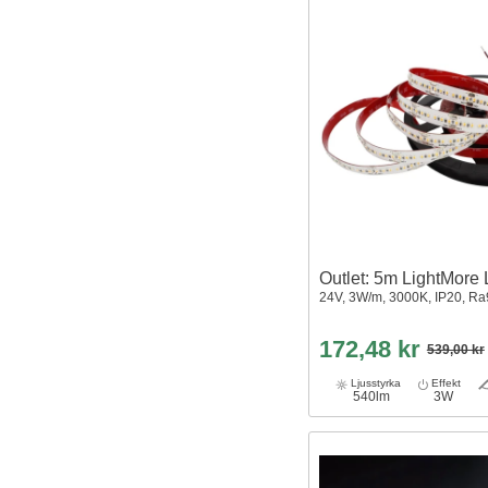
Outlet: 5m LightMore 
24V, 3W/m, 3000K, IP20, Ra
172,48 kr
539,00 kr
Ljusstyrka
Effekt
540lm
3W