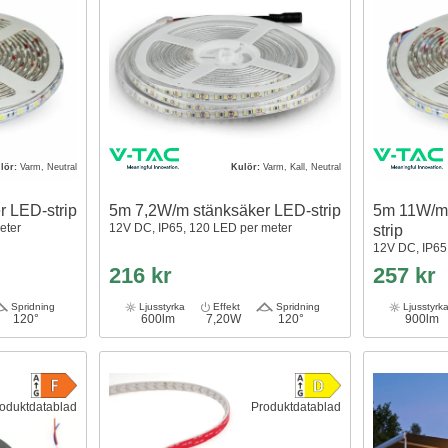
lör:
Varm, Neutral
Kulör:
Varm, Kall, Neutral
 LED-strip
5m 7,2W/m stänksäker LED-strip
5m 11W/m
eter
12V DC, IP65, 120 LED per meter
strip
12V DC, IP65
216 kr
257 kr
Spridning
Ljusstyrka
Effekt
Spridning
Ljusstyrk
120°
600lm
7,20W
120°
900lm
oduktdatablad
Produktdatablad