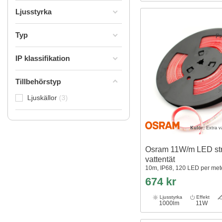
Orange
1
Ljusstyrka
Typ
Pr
IP klassifikation
Tillbehörstyp
Ljuskällor
3
Kulör:
Extra v
Osram 11W/m LED str
vattentät
10m, IP68, 120 LED per met
674 kr
Ljusstyrka
Effekt
1000lm
11W