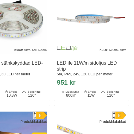
Kulör:
Varm, Kall, Neutral
Kulör:
Neutral, Varm
 stänkskyddad LED-
LEDlife 11W/m sidoljus LED
strip
, 60 LED per meter
5m, IP65, 24V, 120 LED per. meter
951 kr
a
Effekt
Spridning
Ljusstyrka
Effekt
Spridning
10,8W
120°
800lm
11W
120°
Produktdatablad
Produktdatablad