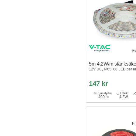
Ku
5m 4,2W/m stänksäker
12V DC, IP65, 60 LED per m
147 kr
Ljusstyrka
Effekt
400lm
4,2W
Pr