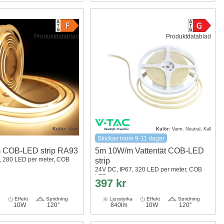
Produktdatablad
Produktdatablad
Kulör:
Varm
Kulör:
Varm, Neutral, Kall
Skickas inom 9-11 dagar
 COB-LED strip RA93
5m 10W/m Vattentät COB-LED
, 280 LED per meter, COB
strip
24V DC, IP67, 320 LED per meter, COB
LED
397 kr
a
Effekt
Spridning
Ljusstyrka
Effekt
Spridning
10W
120°
840lm
10W
120°