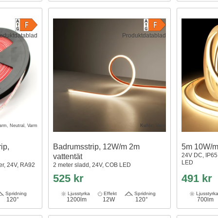
oduktdatablad
Produktdatablad
arm, Neutral, Varm
Kulör:
Varm
ip,
Badrumsstrip, 12W/m 2m
5m 10W/m
24V DC, IP65
vattentät
LED
er, 24V, RA92
2 meter sladd, 24V, COB LED
525 kr
491 kr
Spridning
Ljusstyrka
Effekt
Spridning
Ljusstyrk
120°
1200lm
12W
120°
700lm