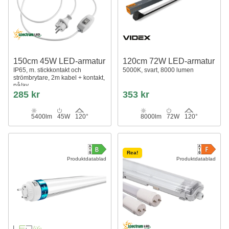
150cm 45W LED-armatur
120cm 72W LED-armatur
IP65, m. stickkontakt och
5000K, svart, 8000 lumen
strömbrytare, 2m kabel + kontakt,
på/av
285 kr
353 kr
5400lm
45W
120°
8000lm
72W
120°
Rea!
Produktdatablad
Produktdatablad