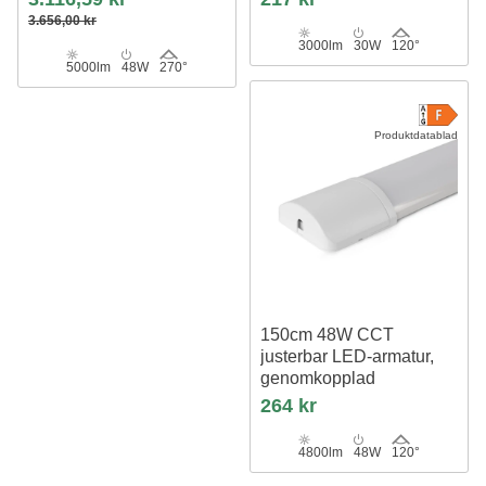
3.656,00 kr
3000lm
30W
120°
5000lm
48W
270°
Produktdatablad
150cm 48W CCT
justerbar LED-armatur,
genomkopplad
kan seriekopplas
264 kr
4800lm
48W
120°