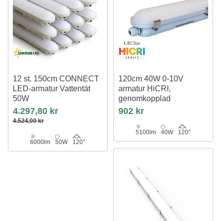
12 st. 150cm CONNECT
120cm 40W 0-10V
LED-armatur Vattentät
armatur HiCRI,
50W
genomkopplad
230V, 6000lm, IP65, IK08, 4000K
IP65, RA90, flimmerfri
4.297,80 kr
902 kr
4.524,00 kr
5100lm
40W
120°
6000lm
50W
120°