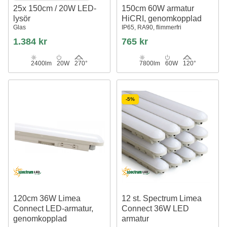
25x 150cm / 20W LED-
150cm 60W armatur
lysör
HiCRI, genomkopplad
Glas
IP65, RA90, flimmerfri
1.384 kr
765 kr
2400lm
20W
270°
7800lm
60W
120°
-5%
120cm 36W Limea
12 st. Spectrum Limea
Connect LED-armatur,
Connect 36W LED
genomkopplad
armatur