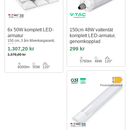
6x 50W komplett LED-
150cm 48W vattentät
armatur
komplett LED-armatur,
150 cm, 3 års tillverkargaranti,
genomkopplad
230V
5760lm, 120lm/W, IP65
1.307,20 kr
299 kr
1.376,00 kr
5760lm
48W
120°
6000lm
50W
120°
Produktdatablad