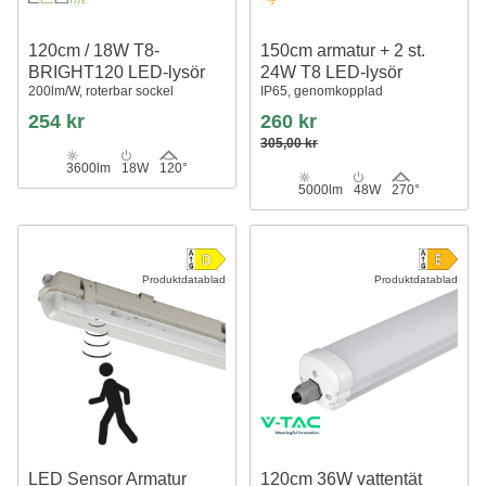
120cm / 18W T8-
150cm armatur + 2 st.
BRIGHT120 LED-lysör
24W T8 LED-lysör
200lm/W, roterbar sockel
IP65, genomkopplad
254 kr
260 kr
305,00 kr
3600lm
18W
120°
5000lm
48W
270°
Produktdatablad
Produktdatablad
LED Sensor Armatur
120cm 36W vattentät