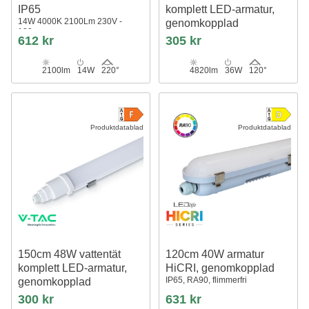
IP65
komplett LED-armatur,
14W 4000K 2100Lm 230V -
genomkopplad
120cm
130lm/W, IP65, 6 års garanti
612 kr
305 kr
2100lm
14W
220°
4820lm
36W
120°
Produktdatablad
Produktdatablad
150cm 48W vattentät
120cm 40W armatur
komplett LED-armatur,
HiCRI, genomkopplad
IP65, RA90, flimmerfri
genomkopplad
IP65
300 kr
631 kr