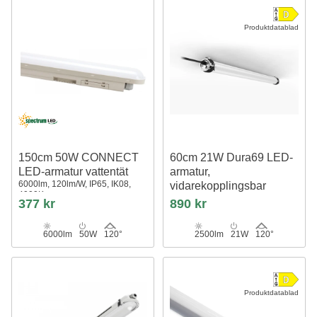
Produktdatablad
150cm 50W CONNECT
60cm 21W Dura69 LED-
LED-armatur vattentät
armatur,
6000lm, 120lm/W, IP65, IK08,
vidarekopplingsbar
4000K
IP69, IK08, 1-10V, RA90,▽D-
377 kr
890 kr
märkt
6000lm
50W
120°
2500lm
21W
120°
Produktdatablad