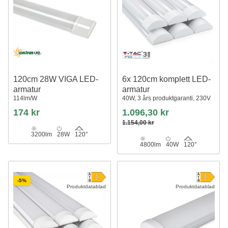
120cm 28W VIGA LED-
6x 120cm komplett LED-
armatur
armatur
114lm/W
40W, 3 års produktgaranti, 230V
174 kr
1.096,30 kr
1.154,00 kr
3200lm
28W
120°
4800lm
40W
120°
-5%
Produktdatablad
Produktdatablad