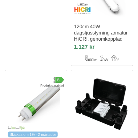
120cm 40W
dagsljusstyrning armatur
HiCRI, genomkopplad
IP65, RA90
1.127 kr
5000lm
40W
120°
Produktdatablad
Skickas om 1½ - 2 månader