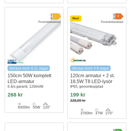
Rea!
Produktdatablad
Produktdatablad
Skickas inom 9-11 dagar
Skickas inom 4-6 dagar
150cm 50W komplett
120cm armatur + 2 st.
LED-armatur
18,5W T8 LED-lysör
6 års garanti, 120lm/W
IP65, genomkopplad
268 kr
199 kr
228,00 kr
6000lm
50W
120°
3760lm
37W
270°