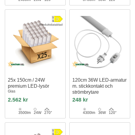
Produktdatablad
25x 150cm / 24W
120cm 36W LED-armatur
premium LED-lysör
m. stickkontakt och
Glas
strömbrytare
IP65, 2m kabel + kontakt, på/av
2.562 kr
248 kr
3500lm
24W
270°
4300lm
36W
120°