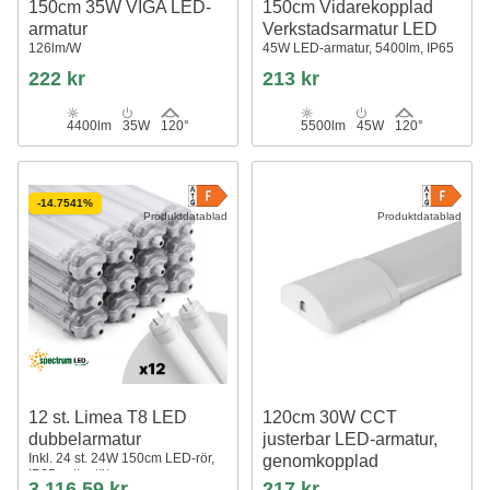
150cm 35W VIGA LED-
150cm Vidarekopplad
armatur
Verkstadsarmatur LED
126lm/W
45W LED-armatur, 5400lm, IP65
222 kr
213 kr
4400lm
35W
120°
5500lm
45W
120°
-14.7541%
Produktdatablad
Produktdatablad
12 st. Limea T8 LED
120cm 30W CCT
dubbelarmatur
justerbar LED-armatur,
Inkl. 24 st. 24W 150cm LED-rör,
genomkopplad
IP65 vattentät
Kan seriekopplas
3.116,59 kr
217 kr