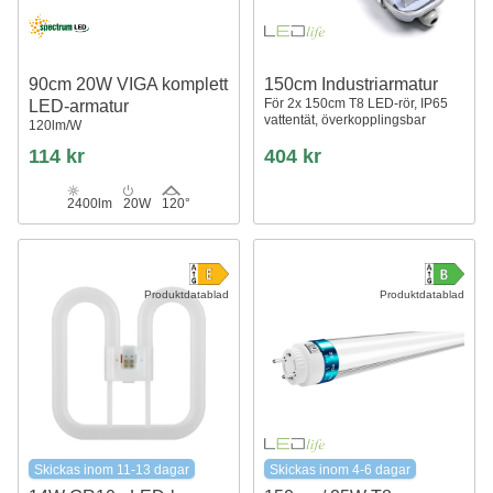
90cm 20W VIGA komplett
150cm Industriarmatur
För 2x 150cm T8 LED-rör, IP65
LED-armatur
vattentät, överkopplingsbar
120lm/W
114 kr
404 kr
2400lm
20W
120°
Produktdatablad
Produktdatablad
Skickas inom 11-13 dagar
Skickas inom 4-6 dagar