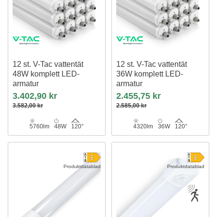
12 st. V-Tac vattentät
12 st. V-Tac vattentät
48W komplett LED-
36W komplett LED-
armatur
armatur
150 cm, 120lm/W, IP65,
120 cm, 120lm/W,
3.402,90 kr
2.455,75 kr
vidarekopplad 230V
överkopplingsbar, IP65, 230V
3.582,00 kr
2.585,00 kr
5760lm
48W
120°
4320lm
36W
120°
Produktdatablad
Produktdatablad