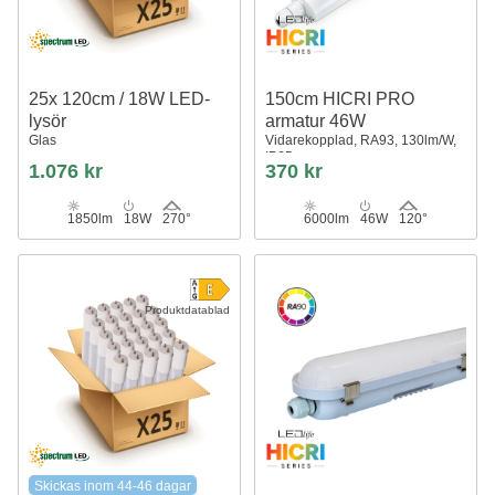
25x 120cm / 18W LED-
150cm HICRI PRO
lysör
armatur 46W
Glas
Vidarekopplad, RA93, 130lm/W,
IP65
1.076 kr
370 kr
1850lm
18W
270°
6000lm
46W
120°
Produktdatablad
Skickas inom 44-46 dagar