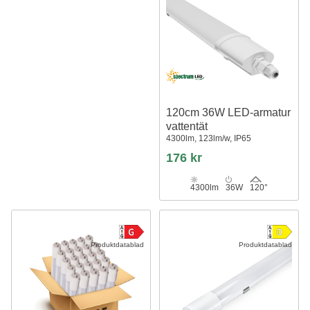
120cm 36W LED-armatur
vattentät
4300lm, 123lm/w, IP65
176 kr
4300lm
36W
120°
Produktdatablad
Produktdatablad