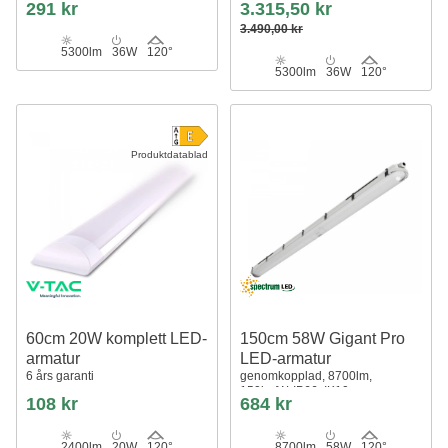
IP65 vattentät, 147 lm/W
120cm, IP65 vattentät, 147 lm/W,
291 kr
3.315,50 kr
genomkopplad, 230V
3.490,00 kr
5300lm
36W
120°
5300lm
36W
120°
Produktdatablad
60cm 20W komplett LED-
150cm 58W Gigant Pro
armatur
LED-armatur
6 års garanti
genomkopplad, 8700lm,
150lm/W, IP66, IK10
108 kr
684 kr
2400lm
20W
120°
8700lm
58W
120°