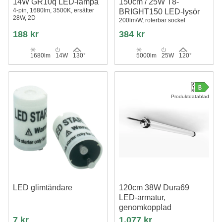
14W GR10q LED-lampa
150cm / 25W T8-
4-pin, 1680lm, 3500K, ersätter
BRIGHT150 LED-lysör
28W, 2D
200lm/W, roterbar sockel
188 kr
384 kr
1680lm
14W
130°
5000lm
25W
120°
Produktdatablad
LED glimtändare
120cm 38W Dura69
LED-armatur,
genomkopplad
IP69, 150+lm/W, IK08,▽D-märkt
7 kr
1.077 kr