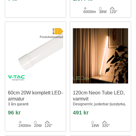
6000lm
38W
120°
Produktdatablad
60cm 20W komplett LED-
120cm Neon Tube LED,
armatur
varmvit
3 års garanti
Designerrör, justerbar ljusstyrka,
inkl. sladd
96 kr
491 kr
2400lm
20W
120°
18W
320°