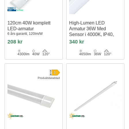
120cm 40W komplett
High-Lumen LED
LED-armatur
Armatur 36W Med
6 års garanti, 120lm/W
Sensor i 4000K, IP40,
230V
208 kr
340 kr
120cm
4300lm
40W
120°
4650lm
36W
120°
Produktdatablad