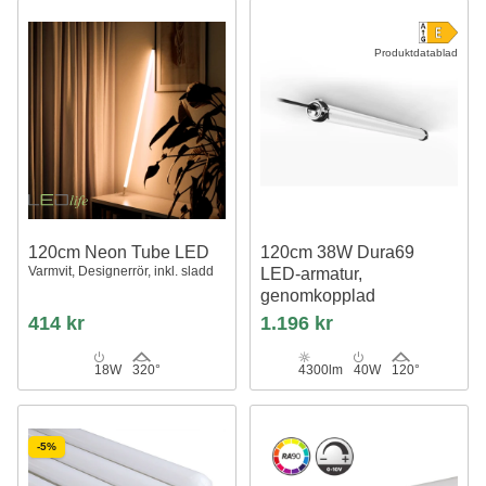
Produktdatablad
120cm Neon Tube LED
120cm 38W Dura69
Varmvit, Designerrör, inkl. sladd
LED-armatur,
genomkopplad
IP69, IK08, 1-10V, RA90,▽D-
414 kr
1.196 kr
märkt
18W
320°
4300lm
40W
120°
-5%