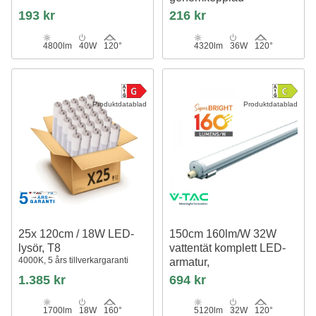
4320lm, 120lm/W, IP65
193 kr
216 kr
4800lm
40W
120°
4320lm
36W
120°
Produktdatablad
Produktdatablad
25x 120cm / 18W LED-
150cm 160lm/W 32W
lysör, T8
vattentät komplett LED-
4000K, 5 års tillverkargaranti
armatur,
Vidarekopplingsbar
1.385 kr
694 kr
5120lm, IP65
1700lm
18W
160°
5120lm
32W
120°