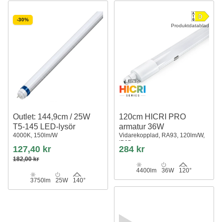
-30%
Produktdatablad
Outlet: 144,9cm / 25W
120cm HICRI PRO
T5-145 LED-lysör
armatur 36W
4000K, 150lm/W
Vidarekopplad, RA93, 120lm/W,
IP65
127,40 kr
284 kr
182,00 kr
4400lm
36W
120°
3750lm
25W
140°