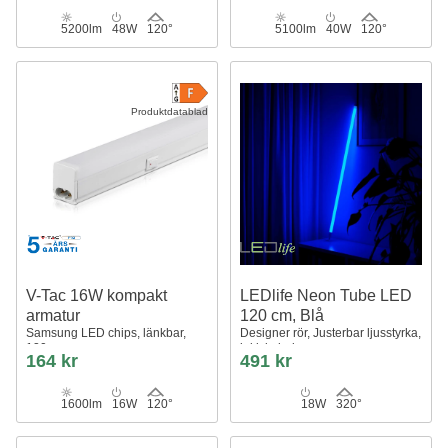
5200lm
48W
120°
5100lm
40W
120°
Produktdatablad
V-Tac 16W kompakt
LEDlife Neon Tube LED
armatur
120 cm, Blå
Samsung LED chips, länkbar,
Designer rör, Justerbar ljusstyrka,
120 cm
inkl. kabel
164 kr
491 kr
1600lm
16W
120°
18W
320°