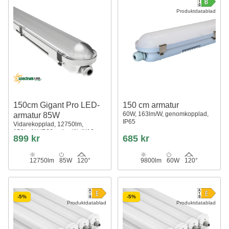
Produktdatablad
150cm Gigant Pro LED-
150 cm armatur
60W, 163lm/W, genomkopplad,
armatur 85W
IP65
Vidarekopplad, 12750lm,
150lm/W, IP66 vattentät, IK10
899 kr
685 kr
12750lm
85W
120°
9800lm
60W
120°
-5%
-5%
Produktdatablad
Produktdatablad