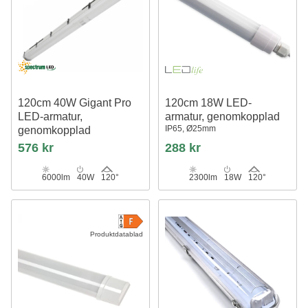
120cm 40W Gigant Pro
120cm 18W LED-
LED-armatur,
armatur, genomkopplad
IP65, Ø25mm
genomkopplad
150lm/W, IP66 vattentät, IK10
576 kr
288 kr
6000lm
40W
120°
2300lm
18W
120°
Produktdatablad