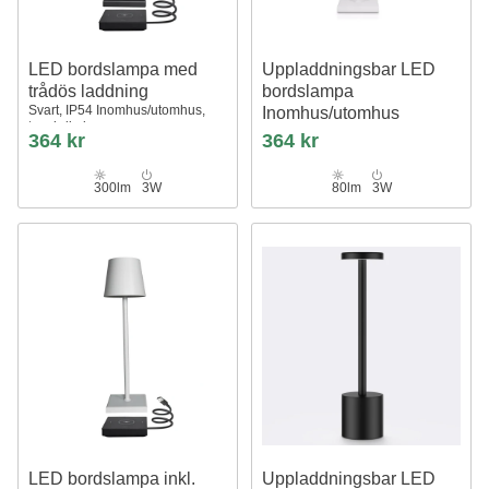
LED bordslampa med
Uppladdningsbar LED
trådös laddning
bordslampa
Svart, IP54 Inomhus/utomhus,
Inomhus/utomhus
touchdimbar
Vit, IP54 utomhus bordslampa,
364 kr
364 kr
touch dimbar
300lm
3W
80lm
3W
LED bordslampa inkl.
Uppladdningsbar LED