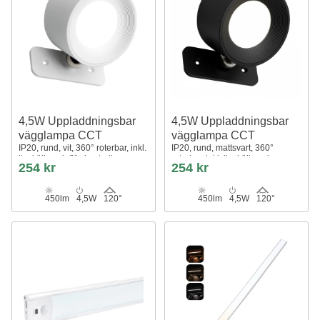
4,5W Uppladdningsbar
4,5W Uppladdningsbar
vägglampa CCT
vägglampa CCT
IP20, rund, vit, 360° roterbar, inkl.
IP20, rund, mattsvart, 360°
ljuskälla och fjärrkontroll
roterbar, inkl. ljuskälla och
254 kr
254 kr
fjärrkontroll
450lm
4,5W
120°
450lm
4,5W
120°