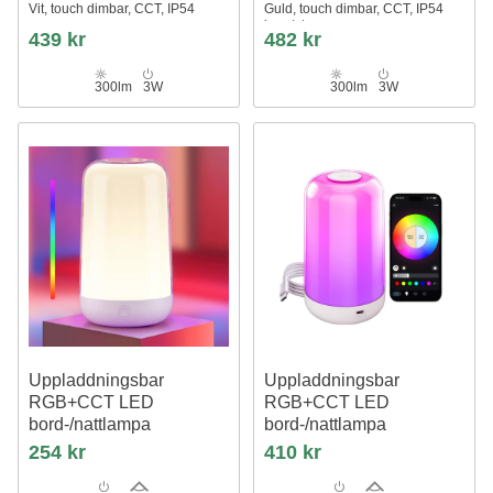
Vit, touch dimbar, CCT, IP54
Guld, touch dimbar, CCT, IP54
inne/ute
439 kr
482 kr
300lm
3W
300lm
3W
Uppladdningsbar
Uppladdningsbar
RGB+CCT LED
RGB+CCT LED
bord-/nattlampa
bord-/nattlampa
Vit, touch dimbar, IP20 inomhus
Bluetooth, Vit, touch dimbar, IP20
254 kr
410 kr
inomhus