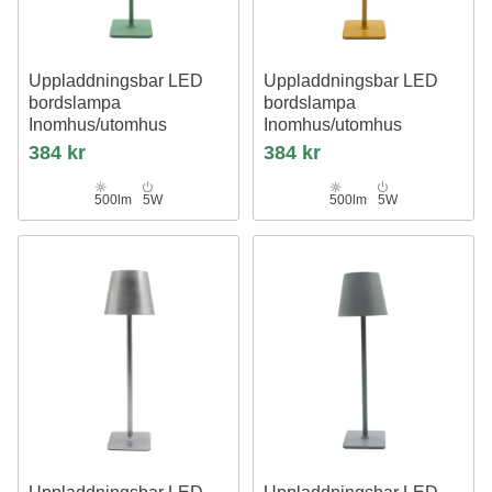
Uppladdningsbar LED
Uppladdningsbar LED
bordslampa
bordslampa
Inomhus/utomhus
Inomhus/utomhus
Grön, touch dimbar, CCT, IP54
Senapsgul / guld, touch dimbar,
384 kr
384 kr
utomhus bordslampa
CCT, IP54 utomhus bordslampa
500lm
5W
500lm
5W