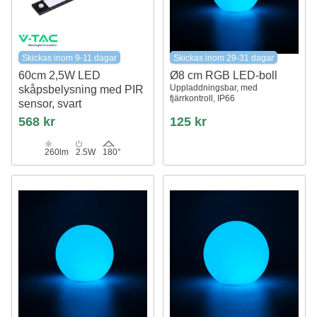
Skickas inom 9-11 dagar
Skickas inom 29-31 dagar
60cm 2,5W LED
Ø8 cm RGB LED-boll
Uppladdningsbar, med
skåpsbelysning med PIR
fjärrkontroll, IP66
sensor, svart
5V, 4000K, 3000mA batteri,
568 kr
125 kr
uppladdningsbar, IP20
260lm
2.5W
180°