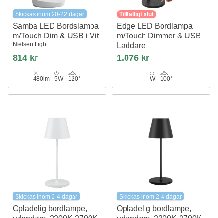
Skickas inom 20-22 dagar
Tillfälligt slut
Samba LED Bordslampa
Edge LED Bordlampa
m/Touch Dim & USB i Vit
m/Touch Dimmer & USB
Nielsen Light
Laddare
Nielsen Light
814 kr
1.076 kr
480lm
5W
120°
W
100°
Skickas inom 2-4 dagar
Skickas inom 2-4 dagar
Opladelig bordlampe,
Opladelig bordlampe,