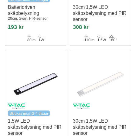
Batteridriven
30cm 1,5W LED
skåpbelysning
skåpsbelysning med PIR
20cm, Svart, PIR-sensor,
sensor
uppladdningsbar
5V, 110lm, silver,
193 kr
308 kr
uppladdningsbar, 4000K
80lm
1W
110lm
1.5W
180°
Skickas inom 2-4 dagar
1,5W LED
30cm 1,5W LED
skåpsbelysning med PIR
skåpsbelysning med PIR
sensor
sensor