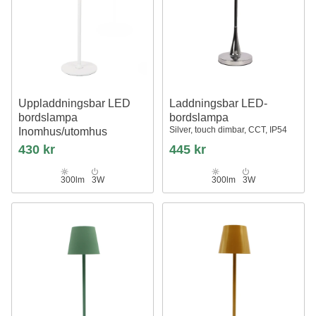
Uppladdningsbar LED
Laddningsbar LED-
bordslampa
bordslampa
Silver, touch dimbar, CCT, IP54
Inomhus/utomhus
Vit, touch dimbar, 3i1, IP54
430 kr
445 kr
utomhus bordslampa
300lm
3W
300lm
3W