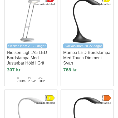
Produktdatablad
Produktdatablad
Skickas inom 20-22 dagar
Skickas inom 20-22 dagar
Nielsen Light A5 LED
Mamba LED Bordslampa
Bordslampa Med
Med Touch Dimmer i
Justerbar Höjd i Grå
Svart
Nielsen Light
307 kr
768 kr
220lm
2.5W
100°
Produktdatablad
Produktdatablad