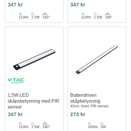
Svart, batteridriven, 30cm,
5V, 110lm, 4000K,
347 kr
347 kr
laddningsbar, inomhus
uppladdningsbar, silver,
magnetisk montering
110lm
1.5W
180°
110lm
1.5W
180°
1,5W LED
Batteridriven
skåpsbelysning med PIR
skåpbelysning
40cm, Svart, PIR-sensor,
sensor
uppladdningsbar
30cm, svart, batteridriven, 4000K,
347 kr
274 kr
auto on/off
110lm
1.5W
180°
160lm
2W