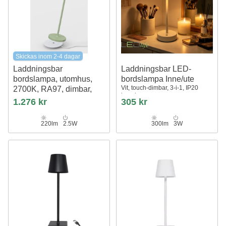
Skickas inom 2-4 dagar
Laddningsbar
Laddningsbar LED-
bordslampa, utomhus,
bordslampa Inne/ute
Vit, touch-dimbar, 3-i-1, IP20
2700K, RA97, dimbar,
inomhus
grön, med laddningsfot
1.276 kr
305 kr
Calida Mini
220lm
2.5W
300lm
3W