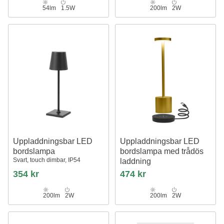
54lm
1.5W
200lm
2W
Uppladdningsbar LED
Uppladdningsbar LED
bordslampa
bordslampa med trådös
Svart, touch dimbar, IP54
laddning
Guld, IP54 Inomhus/utomhus,
354 kr
474 kr
touchdimbar
200lm
2W
200lm
2W