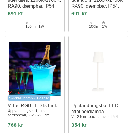
udendørs, 2200K-2700K,
udendørs, 2200K-2700K,
RA90, dæmpbar, IP54,
RA90, dæmpbar, IP54,
hvid- Calida Nano
sort
691 kr
691 kr
Calida Nano
100lm
1W
100lm
1W
Skickas inom 9-11 dagar
V-Tac RGB LED Is-hink
Uppladdningsbar LED
Uppladdningsbart, med
mini bordlampa
fjärrkontroll, 35x33x29 cm
Vit, 24cm, touch dimbar, IP54
768 kr
354 kr