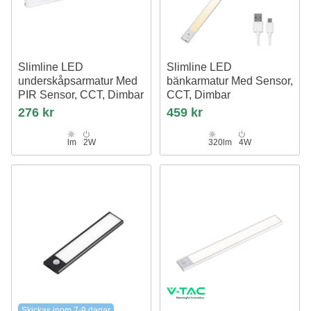
Slimline LED
Slimline LED
underskåpsarmatur Med
bänkarmatur Med Sensor,
PIR Sensor, CCT, Dimbar
CCT, Dimbar
400 mm
800 mm
276 kr
459 kr
lm
2W
320lm
4W
Skickas inom 7-9 dagar