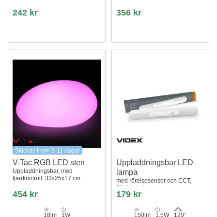
242 kr
356 kr
Skickas inom 9-11 dagar
V-Tac RGB LED sten
Uppladdningsbar LED-
Uppladdningsbar, med
lampa
fjärrkontroll, 33x25x17 cm
med rörelsesensor och CCT,
fjärrkontroll
454 kr
179 kr
18lm
1W
150lm
1.5W
120°