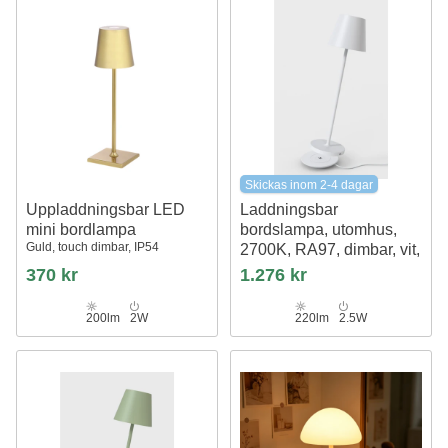
Skickas inom 2-4 dagar
Uppladdningsbar LED
Laddningsbar
mini bordlampa
bordslampa, utomhus,
Guld, touch dimbar, IP54
2700K, RA97, dimbar, vit,
med laddningsfot
370 kr
1.276 kr
Calida Mini
200lm
2W
220lm
2.5W