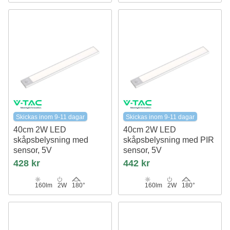
Skickas inom 9-11 dagar
Skickas inom 9-11 dagar
40cm 2W LED
40cm 2W LED
skåpsbelysning med
skåpsbelysning med PIR
sensor, 5V
sensor, 5V
Silver, 4000K, uppladdningsbar,
Silver, 2200mA batteri, IP20,
428 kr
442 kr
PIR sensor, IP20
4000K
160lm
2W
180°
160lm
2W
180°