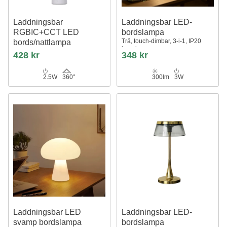
Laddningsbar
Laddningsbar LED-
RGBIC+CCT LED
bordslampa
Trä, touch-dimbar, 3-i-1, IP20
bords/nattlampa
inomhus
32cm, Bluetooth, Vit, touch
428 kr
348 kr
dimbar, IP20 inomhus
2.5W
360°
300lm
3W
Laddningsbar LED
Laddningsbar LED-
svamp bordslampa
bordslampa