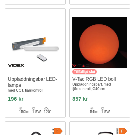
Tillfälligt slut
Uppladdningsbar LED-
V-Tac RGB LED boll
Uppladdningsbart, med
lampa
fjärrkontroll, Ø40 cm
med CCT, fjärrkontroll
196 kr
857 kr
150lm
1.5W
120°
54lm
1.5W