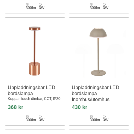
300lm
3W
300lm
3W
Uppladdningsbar LED
Uppladdningsbar LED
bordslampa
bordslampa
Koppar, touch dimbar, CCT, IP20
Inomhus/utomhus
Beige, touch dimbar, 3i1, IP54
368 kr
430 kr
utomhus bordslampa
300lm
3W
300lm
3W