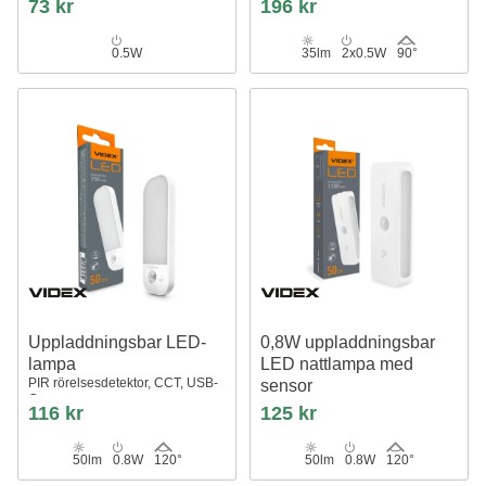
73 kr
196 kr
USB-C, magnetisk montering,
inomhus
0.5W
35lm
2x0.5W
90°
Uppladdningsbar LED-
0,8W uppladdningsbar
lampa
LED nattlampa med
PIR rörelsesdetektor, CCT, USB-
sensor
C
50lm, PIR, CCT, magnetisk
116 kr
125 kr
montering, USB-C, 3.7V
50lm
0.8W
120°
50lm
0.8W
120°