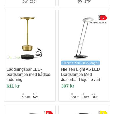
5W
270°
5W
270°
Produktdatablad
Skickas inom 20-22 dagar
Laddningsbar LED-
Nielsen Light A5 LED
bordslampa med trådlös
Bordslampa Med
laddning
Justerbar Höjd i Svart
Guld, touch-dimbar, CCT, IP54
611 kr
307 kr
500lm
5W
220lm
2.5W
100°