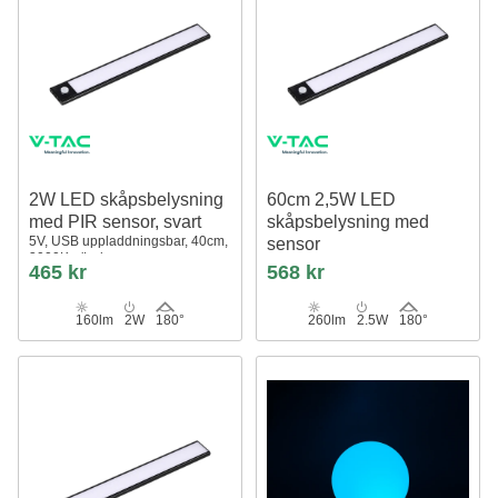
2W LED skåpsbelysning
60cm 2,5W LED
med PIR sensor, svart
skåpsbelysning med
5V, USB uppladdningsbar, 40cm,
sensor
3000K, rörelsesensor
Svart, 3000K, laddningsbar, PIR
465 kr
568 kr
sensor, 5V USB
160lm
2W
180°
260lm
2.5W
180°