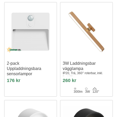
2-pack
3W Laddningsbar
Uppladdningsbara
vägglampa
IP20, Trä, 360° roterbar, inkl.
sensorlampor
ljuskälla
Magnet, USB-C, passar för
176 kr
260 kr
trappor, garderob, nattlampa mm.
300lm
3W
120°