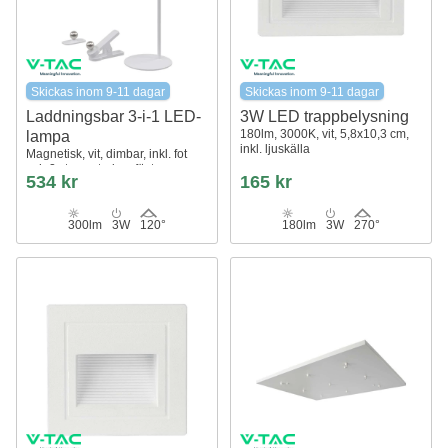
Skickas inom 9-11 dagar
Skickas inom 9-11 dagar
Laddningsbar 3-i-1 LED-
3W LED trappbelysning
180lm, 3000K, vit, 5,8x10,3 cm,
lampa
inkl. ljuskälla
Magnetisk, vit, dimbar, inkl. fot
och 2 st. monteringsfästen
534 kr
165 kr
300lm
3W
120°
180lm
3W
270°