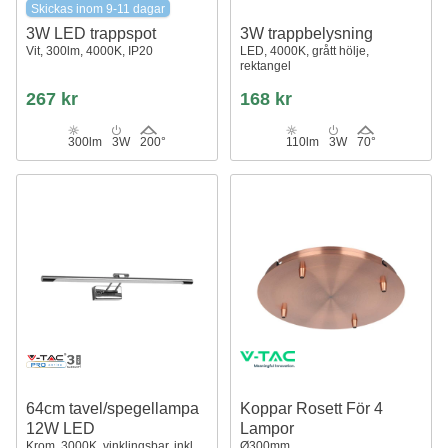
Skickas inom 9-11 dagar
3W LED trappspot
3W trappbelysning
Vit, 300lm, 4000K, IP20
LED, 4000K, grått hölje,
rektangel
267 kr
168 kr
300lm
3W
200°
110lm
3W
70°
64cm tavel/spegellampa
Koppar Rosett För 4
12W LED
Lampor
Krom, 3000K, vinklingsbar, inkl.
Ø300mm