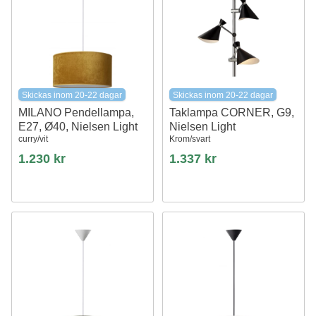
Skickas inom 20-22 dagar
Skickas inom 20-22 dagar
MILANO Pendellampa,
Taklampa CORNER, G9,
E27, Ø40, Nielsen Light
Nielsen Light
curry/vit
Krom/svart
1.230 kr
1.337 kr