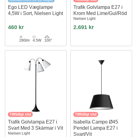
Ego LED Væglampe
Trafik Golvlampa E27 i
4,5W i Sort, Nielsen Light
Krom Med Lime/Gul/Röd
Nielsen Light
460 kr
2.691 kr
280lm
4.5W
100°
Tillfälligt slut
Tillfälligt slut
Trafik Golvlampa E27 i
Isabella Campo Ø45
Svart Med 3 Skärmar i Vit
Pendel Lampa E27 i
Nielsen Light
Svart/Vit