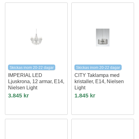
Skickas inom 20-22 dagar
Skickas inom 20-22 dagar
IMPERIAL LED
CITY Taklampa med
Ljuskrona, 12 armar, E14,
kristaller, E14, Nielsen
Nielsen Light
Light
Glas/metall
3.845 kr
1.845 kr