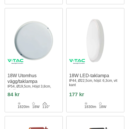
18W Utomhus
18W LED-taklampa
IP44, Ø22,5cm, höjd: 6,3cm, vit
vägg/taklampa
kant
IP54, Ø19,5cm, Höjd 3,8cm,
skottlampa
84 kr
177 kr
1820lm
18W
110°
1830lm
18W