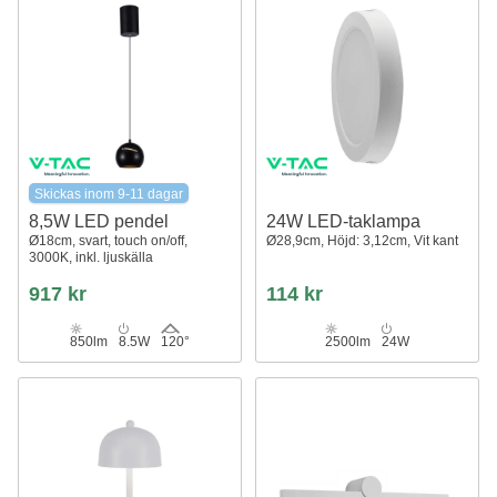
Skickas inom 9-11 dagar
8,5W LED pendel
24W LED-taklampa
Ø18cm, svart, touch on/off,
Ø28,9cm, Höjd: 3,12cm, Vit kant
3000K, inkl. ljuskälla
917 kr
114 kr
850lm
8.5W
120°
2500lm
24W