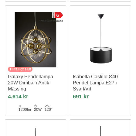
Produktdatablad
Tillfälligt slut
Galaxy Pendellampa
Isabella Castillo Ø40
20W Dimbar i Antik
Pendel Lampa E27 i
Mässing
Svart/Vit
Nielsen Light
Nielsen Light
4.614 kr
691 kr
1200lm
20W
120°