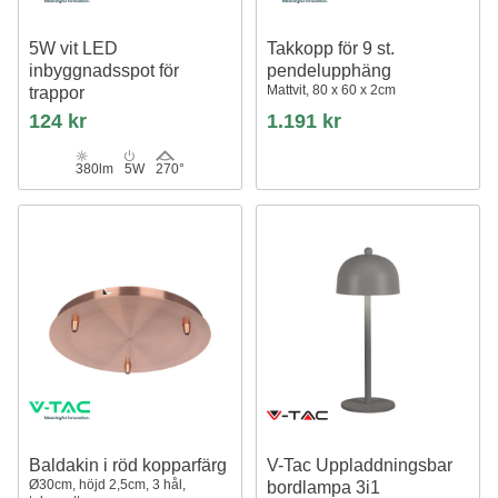
5W vit LED
Takkopp för 9 st.
inbyggnadsspot för
pendelupphäng
Mattvit, 80 x 60 x 2cm
trappor
IP65, 3000K, kvadratisk,
124 kr
1.191 kr
aluminium
380lm
5W
270°
Baldakin i röd kopparfärg
V-Tac Uppladdningsbar
Ø30cm, höjd 2,5cm, 3 hål,
bordlampa 3i1