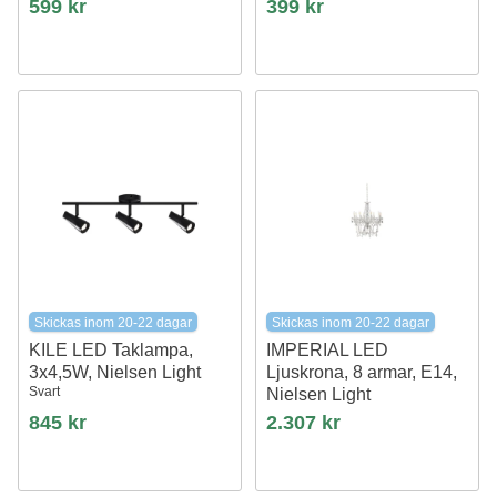
599 kr
399 kr
Skickas inom 20-22 dagar
Skickas inom 20-22 dagar
KILE LED Taklampa,
IMPERIAL LED
3x4,5W, Nielsen Light
Ljuskrona, 8 armar, E14,
Svart
Nielsen Light
Glas/metall
845 kr
2.307 kr