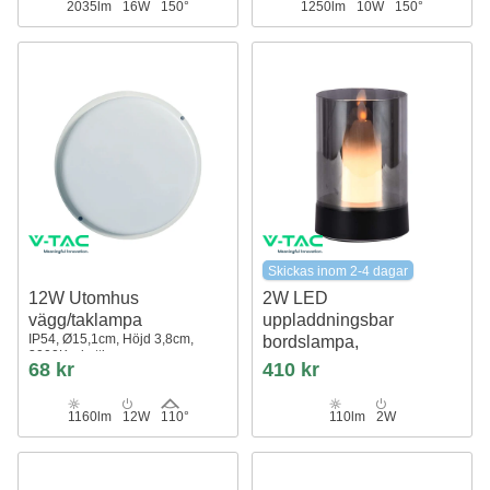
2035lm
16W
150°
1250lm
10W
150°
Skickas inom 2-4 dagar
12W Utomhus
2W LED
vägg/taklampa
uppladdningsbar
IP54, Ø15,1cm, Höjd 3,8cm,
bordslampa,
3000K, skottlampa
rörelsedimmer
68 kr
410 kr
Svart/rökfärgad, 3000K, 360
grader, elegant design
1160lm
12W
110°
110lm
2W