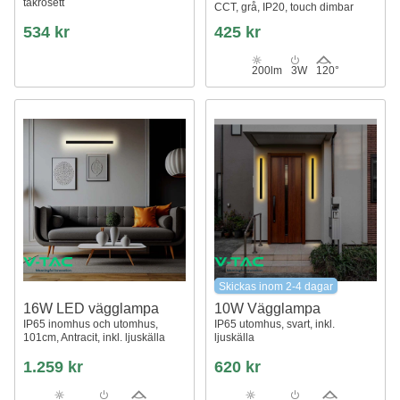
takrosett
CCT, grå, IP20, touch dimbar
534 kr
425 kr
200lm
3W
120°
Skickas inom 2-4 dagar
16W LED vägglampa
10W Vägglampa
IP65 inomhus och utomhus,
IP65 utomhus, svart, inkl.
101cm, Antracit, inkl. ljuskälla
ljuskälla
1.259 kr
620 kr