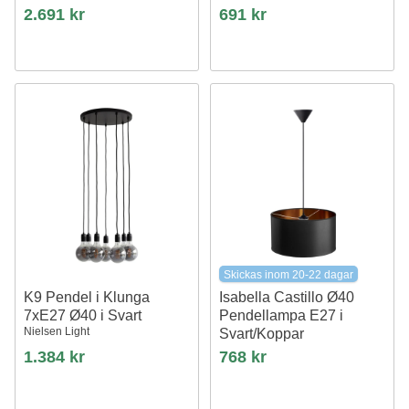
Nielsen Light
2.691 kr
691 kr
Skickas inom 20-22 dagar
K9 Pendel i Klunga
Isabella Castillo Ø40
7xE27 Ø40 i Svart
Pendellampa E27 i
Nielsen Light
Svart/Koppar
Nielsen Light
1.384 kr
768 kr