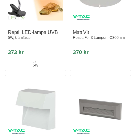
Reptil LED-lampa UVB
Matt Vit
5W, klämfäste
Rosett För 3 Lampor - Ø300mm
373 kr
370 kr
5W