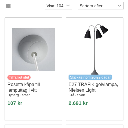
Tillfälligt slut
Skickas inom 20-22 dagar
Rosetta kåpa till
E27 TRAFIK golvlampa,
lamputtag i vitt
Nielsen Light
Dyberg Larsen
Grå - Svart
107 kr
2.691 kr