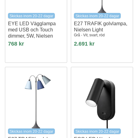
Skickas inom 20-22 dagar
Skickas inom 20-22 dagar
EYE LED Vägglampa
E27 TRAFIK golvlampa,
med USB och Touch
Nielsen Light
Grå - Vit, svart, röd
dimmer, 5W, Nielsen
Light
768 kr
2.691 kr
vit
Skickas inom 20-22 dagar
Skickas inom 20-22 dagar