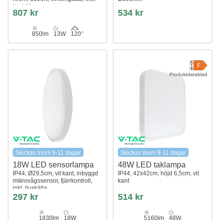
ljuskälla
807 kr
534 kr
850lm
13W
120°
Produktdatablad
Skickas inom 9-11 dagar
Skickas inom 9-11 dagar
18W LED sensorlampa
48W LED taklampa
IP44, Ø29,5cm, vit kant, inbyggd
IP44, 42x42cm, höjd 6,5cm, vit
mikrovågssensor, fjärrkontroll,
kant
inkl. ljuskälla
297 kr
514 kr
1830lm
18W
5160lm
48W