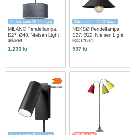
Skickas inom 20-22 dagar
Skickas inom 20-22 dagar
MILANO Pendellampa,
NEKSØ Pendellampa,
E27, Ø40, Nielsen Light
E27, Ø22, Nielsen Light
grå/svart
koppar/svart
1.230 kr
537 kr
Produktdatablad
Skickas inom 20-22 dagar
Tillfälligt slut