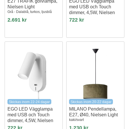
E27 TRAFIK golvlampa,
EGO LED Vägglampa
Nielsen Light
med USB och Touch
Grå - Dalablå, turkos, ljusblå
dimmer, 4,5W, Nielsen
Light
2.691 kr
722 kr
svart
Skickas inom 22-24 dagar
Skickas inom 20-22 dagar
EGO LED Vägglampa
MILANO Pendellampa,
med USB och Touch
E27, Ø40, Nielsen Light
kaki/svart
dimmer, 4,5W, Nielsen
Light
722 kr
1.230 kr