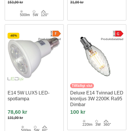
153,00 kr
31,00 kr
500lm
5W
120°
-40%
Produktdatablad
Produktdatablad
Tillfälligt slut
E14 5W LUX5 LED-
Deluxe E14 Tvinnad LED
spotlampa
kronljus 3W 2200K Ra95
Dimbar
78,60 kr
100 kr
131,00 kr
220lm
3W
360°
500lm
5W
60°