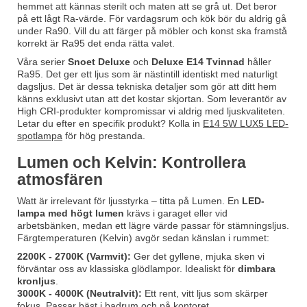
hemmet att kännas sterilt och maten att se grå ut. Det beror
på ett lågt Ra-värde. För vardagsrum och kök bör du aldrig gå
under Ra90. Vill du att färger på möbler och konst ska framstå
korrekt är Ra95 det enda rätta valet.
Våra serier
Snoet Deluxe
och
Deluxe E14 Tvinnad
håller
Ra95. Det ger ett ljus som är nästintill identiskt med naturligt
dagsljus. Det är dessa tekniska detaljer som gör att ditt hem
känns exklusivt utan att det kostar skjortan. Som leverantör av
High CRI-produkter kompromissar vi aldrig med ljuskvaliteten.
Letar du efter en specifik produkt? Kolla in
E14 5W LUX5 LED-
spotlampa
för hög prestanda.
Lumen och Kelvin: Kontrollera
atmosfären
Watt är irrelevant för ljusstyrka – titta på Lumen. En
LED-
lampa med högt lumen
krävs i garaget eller vid
arbetsbänken, medan ett lägre värde passar för stämningsljus.
Färgtemperaturen (Kelvin) avgör sedan känslan i rummet:
2200K - 2700K (Varmvit):
Ger det gyllene, mjuka sken vi
förväntar oss av klassiska glödlampor. Idealiskt för
dimbara
kronljus
.
3000K - 4000K (Neutralvit):
Ett rent, vitt ljus som skärper
fokus. Passar bäst i badrum och på kontoret.