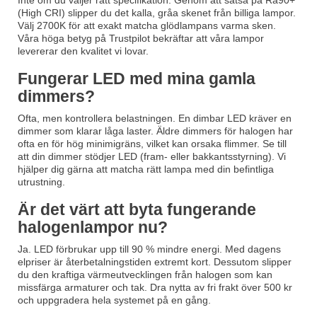
Inte om du väljer rätt specifikation. Genom att satsa på Ra90+
(High CRI) slipper du det kalla, gråa skenet från billiga lampor.
Välj 2700K för att exakt matcha glödlampans varma sken.
Våra höga betyg på Trustpilot bekräftar att våra lampor
levererar den kvalitet vi lovar.
Fungerar LED med mina gamla
dimmers?
Ofta, men kontrollera belastningen. En dimbar LED kräver en
dimmer som klarar låga laster. Äldre dimmers för halogen har
ofta en för hög minimigräns, vilket kan orsaka flimmer. Se till
att din dimmer stödjer LED (fram- eller bakkantsstyrning). Vi
hjälper dig gärna att matcha rätt lampa med din befintliga
utrustning.
Är det värt att byta fungerande
halogenlampor nu?
Ja. LED förbrukar upp till 90 % mindre energi. Med dagens
elpriser är återbetalningstiden extremt kort. Dessutom slipper
du den kraftiga värmeutvecklingen från halogen som kan
missfärga armaturer och tak. Dra nytta av fri frakt över 500 kr
och uppgradera hela systemet på en gång.