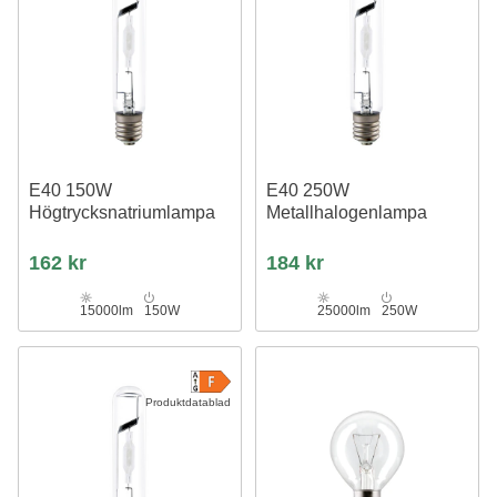
E40 150W
E40 250W
Högtrycksnatriumlampa
Metallhalogenlampa
162 kr
184 kr
15000lm
150W
25000lm
250W
Produktdatablad