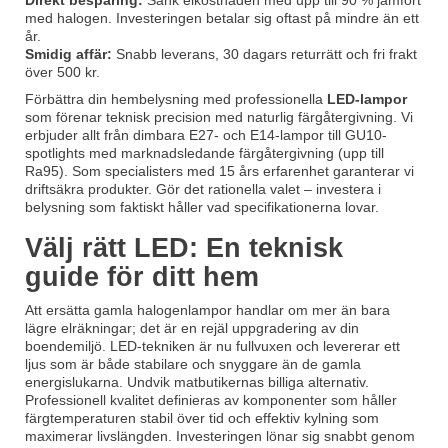
Direkt besparing:
Sänk elkostnaden med upp till 90 % jämfört
med halogen. Investeringen betalar sig oftast på mindre än ett
år.
Smidig affär:
Snabb leverans, 30 dagars returrätt och fri frakt
över 500 kr.
Förbättra din hembelysning med professionella
LED-lampor
som förenar teknisk precision med naturlig färgåtergivning. Vi
erbjuder allt från dimbara E27- och E14-lampor till GU10-
spotlights med marknadsledande färgåtergivning (upp till
Ra95). Som specialisters med 15 års erfarenhet garanterar vi
driftsäkra produkter. Gör det rationella valet – investera i
belysning som faktiskt håller vad specifikationerna lovar.
Välj rätt LED: En teknisk
guide för ditt hem
Att ersätta gamla halogenlampor handlar om mer än bara
lägre elräkningar; det är en rejäl uppgradering av din
boendemiljö. LED-tekniken är nu fullvuxen och levererar ett
ljus som är både stabilare och snyggare än de gamla
energislukarna. Undvik matbutikernas billiga alternativ.
Professionell kvalitet definieras av komponenter som håller
färgtemperaturen stabil över tid och effektiv kylning som
maximerar livslängden. Investeringen lönar sig snabbt genom