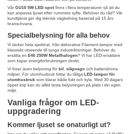
Vår
GU10 5W LED-spot
finns i flera temperaturer så att du
kan anpassa ljuset efter rummets syfte. Behöver du råd? Vår
kundtjänst ger dig teknisk vägledning baserad på 15 års
branschvana.
Specialbelysning för alla behov
Vi täcker hela spektrat, från dekorativa Filament-lampor med
klassiskt utseende till tunga industrilösningar. Behöver du
ersätta en
E40 250W Metallhalogen
? Vi har LED-ersättare
som kapar energiförbrukningen direkt.
Vi löser även belysning för
bil
,
släpvagn
och batteridrivna
miljöer. För utomhusbruk hittar du tåliga
LED-lampor för
utomhusbruk
som klarar både fukt och kyla. Med 30 dagars
öppet köp kan du alltid testa belysningen på plats i din egen
miljö.
Vanliga frågor om LED-
uppgradering
Kommer ljuset se onaturligt ut?