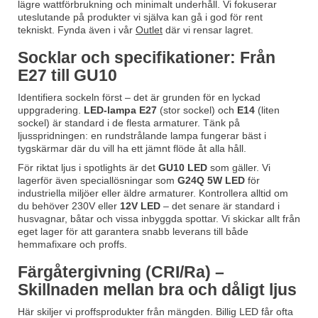
lägre wattförbrukning och minimalt underhåll. Vi fokuserar
uteslutande på produkter vi själva kan gå i god för rent
tekniskt. Fynda även i vår
Outlet
där vi rensar lagret.
Socklar och specifikationer: Från
E27 till GU10
Identifiera sockeln först – det är grunden för en lyckad
uppgradering.
LED-lampa E27
(stor sockel) och
E14
(liten
sockel) är standard i de flesta armaturer. Tänk på
ljusspridningen: en rundstrålande lampa fungerar bäst i
tygskärmar där du vill ha ett jämnt flöde åt alla håll.
För riktat ljus i spotlights är det
GU10 LED
som gäller. Vi
lagerför även speciallösningar som
G24Q 5W LED
för
industriella miljöer eller äldre armaturer. Kontrollera alltid om
du behöver 230V eller
12V LED
– det senare är standard i
husvagnar, båtar och vissa inbyggda spottar. Vi skickar allt från
eget lager för att garantera snabb leverans till både
hemmafixare och proffs.
Färgåtergivning (CRI/Ra) –
Skillnaden mellan bra och dåligt ljus
Här skiljer vi proffsprodukter från mängden. Billig LED får ofta