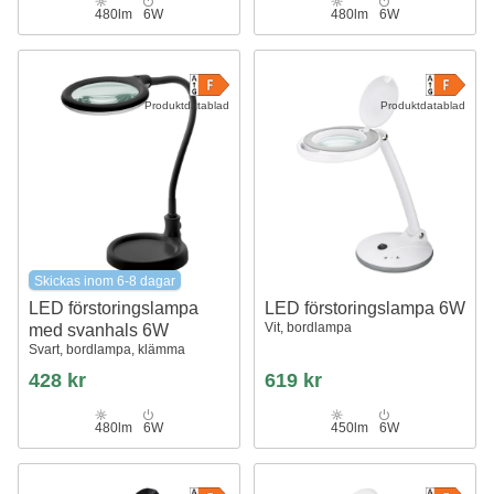
480lm
6W
480lm
6W
Produktdatablad
Produktdatablad
Skickas inom 6-8 dagar
LED förstoringslampa
LED förstoringslampa 6W
Vit, bordlampa
med svanhals 6W
Svart, bordlampa, klämma
428 kr
619 kr
480lm
6W
450lm
6W