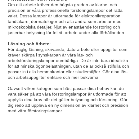
Om ditt arbete kräver den högsta graden av klarhet och
precision är våra professionella förstoringslampor det rätta
valet. Dessa lampor är utformade för elektronikreparation,
tandläkare, dermatologer och alla andra som arbetar med
mikroskopiska detaljer. Njut av enastående förstoring och
justerbar belysning för felfritt arbete under alla förhållanden.
Läsning och Arbete:
För daglig läsning, skrivande, datorarbete eller uppgifter som
kräver skärpa i synskärpan är våra läs- och
arbetsförstoringslampor oumbärliga. De är inte bara idealiska
för att minska ögonbelastningen, utan de är också stilfulla och
passar in i alla hemmakontor eller studiemiljöer. Gör dina läs-
och arbetsuppgifter enklare och mer bekväma.
Oavsett vilken kategori som bäst passar dina behov kan du
vara säker på att våra förstoringslampor är utformade för att
uppfylla dina krav när det gäller belysning och förstoring. Gör
dig redo att uppleva en ny dimension av klarhet och precision
med våra förstoringslampor.