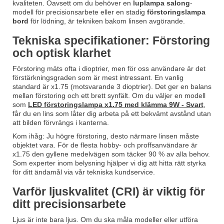
kvaliteten. Oavsett om du behöver en
luplampa salong
-
modell för precisionsarbete eller en stadig
förstoringslampa
bord
för lödning, är tekniken bakom linsen avgörande.
Tekniska specifikationer: Förstoring
och optisk klarhet
Förstoring mäts ofta i dioptrier, men för oss användare är det
förstärkningsgraden som är mest intressant. En vanlig
standard är x1.75 (motsvarande 3 dioptrier). Det ger en balans
mellan förstoring och ett brett synfält. Om du väljer en modell
som
LED förstoringslampa x1.75 med klämma 9W - Svart
,
får du en lins som låter dig arbeta på ett bekvämt avstånd utan
att bilden förvrängs i kanterna.
Kom ihåg: Ju högre förstoring, desto närmare linsen måste
objektet vara. För de flesta hobby- och proffsanvändare är
x1.75 den gyllene medelvägen som täcker 90 % av alla behov.
Som experter inom belysning hjälper vi dig att hitta rätt styrka
för ditt ändamål via vår tekniska kundservice.
Varför ljuskvalitet (CRI) är viktig för
ditt precisionsarbete
Ljus är inte bara ljus. Om du ska måla modeller eller utföra