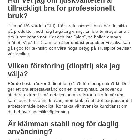
Hur vet jag om ljuskvaliteten är
tillräckligt bra för professionellt
bruk?
Titta på RA-värdet (CRI). För professionellt bruk bör du sikta
på produkter med hög färgåtergivning. En bra tumregel är att
om ljuset känns naturligt och inte "platt", så håller lampan
måttet. Vi på LEDLampor säljer endast produkter vi själva kan
gå i god för tekniskt, och våra höga betyg på Trustpilot bevisar
vår kvalitet.
Vilken förstoring (dioptri) ska jag
välja?
För de flesta räcker 3 dioptrier (x1.75 förstoring) utmärkt. Det
ger ett bra arbetsavstånd och ett brett synfält. Behöver du
studera extremt små detaljer, som kretskort eller frimärken,
kan högre förstoring krävas, men tänk på att det begränsar ditt
arbetsområde betydligt. Kontakta vår svenska kundtjänst om
du behöver specifik vägledning.
Är klämman stabil nog för daglig
användning?