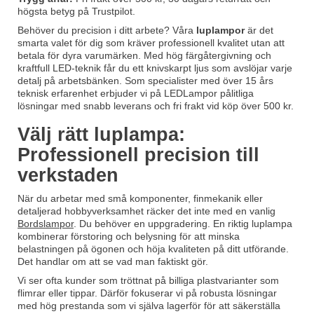
högsta betyg på Trustpilot.
Behöver du precision i ditt arbete? Våra
luplampor
är det
smarta valet för dig som kräver professionell kvalitet utan att
betala för dyra varumärken. Med hög färgåtergivning och
kraftfull LED-teknik får du ett knivskarpt ljus som avslöjar varje
detalj på arbetsbänken. Som specialister med över 15 års
teknisk erfarenhet erbjuder vi på LEDLampor pålitliga
lösningar med snabb leverans och fri frakt vid köp över 500 kr.
Välj rätt luplampa:
Professionell precision till
verkstaden
När du arbetar med små komponenter, finmekanik eller
detaljerad hobbyverksamhet räcker det inte med en vanlig
Bordslampor
. Du behöver en uppgradering. En riktig luplampa
kombinerar förstoring och belysning för att minska
belastningen på ögonen och höja kvaliteten på ditt utförande.
Det handlar om att se vad man faktiskt gör.
Vi ser ofta kunder som tröttnat på billiga plastvarianter som
flimrar eller tippar. Därför fokuserar vi på robusta lösningar
med hög prestanda som vi själva lagerför för att säkerställa