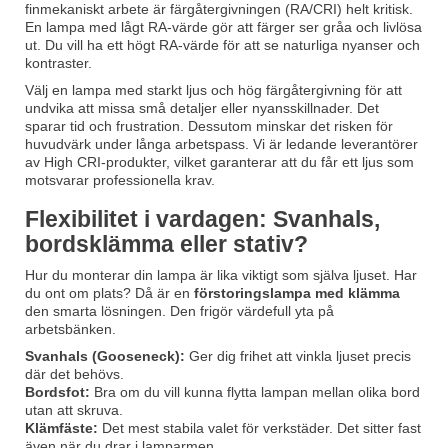
finmekaniskt arbete är färgåtergivningen (RA/CRI) helt kritisk.
En lampa med lågt RA-värde gör att färger ser gråa och livlösa
ut. Du vill ha ett högt RA-värde för att se naturliga nyanser och
kontraster.
Välj en lampa med starkt ljus och hög färgåtergivning för att
undvika att missa små detaljer eller nyansskillnader. Det
sparar tid och frustration. Dessutom minskar det risken för
huvudvärk under långa arbetspass. Vi är ledande leverantörer
av High CRI-produkter, vilket garanterar att du får ett ljus som
motsvarar professionella krav.
Flexibilitet i vardagen: Svanhals,
bordsklämma eller stativ?
Hur du monterar din lampa är lika viktigt som själva ljuset. Har
du ont om plats? Då är en
förstoringslampa med klämma
den smarta lösningen. Den frigör värdefull yta på
arbetsbänken.
Svanhals (Gooseneck):
Ger dig frihet att vinkla ljuset precis
där det behövs.
Bordsfot:
Bra om du vill kunna flytta lampan mellan olika bord
utan att skruva.
Klämfäste:
Det mest stabila valet för verkstäder. Det sitter fast
även när du drar i lamparmen.