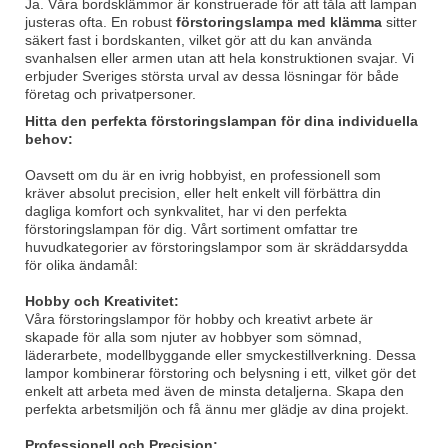
Ja. Våra bordsklämmor är konstruerade för att tåla att lampan
justeras ofta. En robust
förstoringslampa med klämma
sitter
säkert fast i bordskanten, vilket gör att du kan använda
svanhalsen eller armen utan att hela konstruktionen svajar. Vi
erbjuder Sveriges största urval av dessa lösningar för både
företag och privatpersoner.
Hitta den perfekta förstoringslampan för dina individuella
behov:
Oavsett om du är en ivrig hobbyist, en professionell som
kräver absolut precision, eller helt enkelt vill förbättra din
dagliga komfort och synkvalitet, har vi den perfekta
förstoringslampan för dig. Vårt sortiment omfattar tre
huvudkategorier av förstoringslampor som är skräddarsydda
för olika ändamål:
Hobby och Kreativitet:
Våra förstoringslampor för hobby och kreativt arbete är
skapade för alla som njuter av hobbyer som sömnad,
läderarbete, modellbyggande eller smyckestillverkning. Dessa
lampor kombinerar förstoring och belysning i ett, vilket gör det
enkelt att arbeta med även de minsta detaljerna. Skapa den
perfekta arbetsmiljön och få ännu mer glädje av dina projekt.
Professionell och Precision: