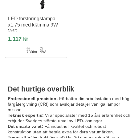
LED förstoringslampa
x1.75 med klämma 9W
Svart
1.117 kr
730lm
9W
Det hurtige overblik
Professionell precision:
Förbättra din arbetsstation med hög
färgåtergivning (CRI) som avslöjar detaljer vanliga lampor
missar.
Teknisk expertis:
Vi är specialister med 15 års erfarenhet och
erbjuder Sveriges största urval av LED-lösningar.
Det smarta valet:
Få industriell kvalitet och robust
konstruktion utan att betala extra för dyra varumärken.
Trygg affär:
Fri frakt över 500 kr, 30 dagars returrätt och