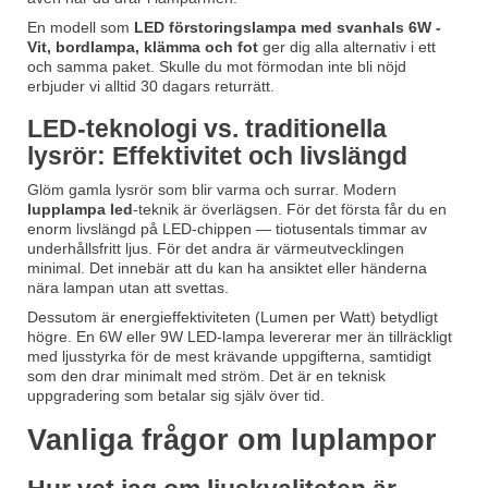
En modell som
LED förstoringslampa med svanhals 6W -
Vit, bordlampa, klämma och fot
ger dig alla alternativ i ett
och samma paket. Skulle du mot förmodan inte bli nöjd
erbjuder vi alltid 30 dagars returrätt.
LED-teknologi vs. traditionella
lysrör: Effektivitet och livslängd
Glöm gamla lysrör som blir varma och surrar. Modern
lupplampa led
-teknik är överlägsen. För det första får du en
enorm livslängd på LED-chippen — tiotusentals timmar av
underhållsfritt ljus. För det andra är värmeutvecklingen
minimal. Det innebär att du kan ha ansiktet eller händerna
nära lampan utan att svettas.
Dessutom är energieffektiviteten (Lumen per Watt) betydligt
högre. En 6W eller 9W LED-lampa levererar mer än tillräckligt
med ljusstyrka för de mest krävande uppgifterna, samtidigt
som den drar minimalt med ström. Det är en teknisk
uppgradering som betalar sig själv över tid.
Vanliga frågor om luplampor