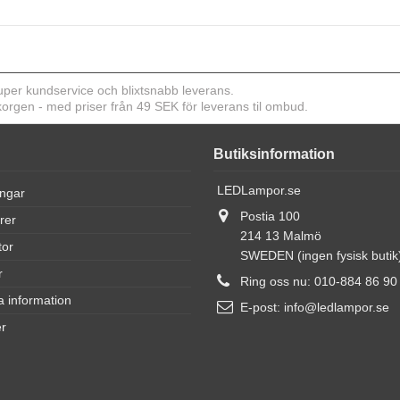
er kundservice och blixtsnabb leverans.
ukorgen - med priser från 49 SEK för leverans til ombud.
Butiksinformation
LEDLampor.se
ingar
Postia 100
rer
214 13 Malmö
tor
SWEDEN (ingen fysisk butik
r
Ring oss nu:
010-884 86 90
a information
E-post:
info@ledlampor.se
r