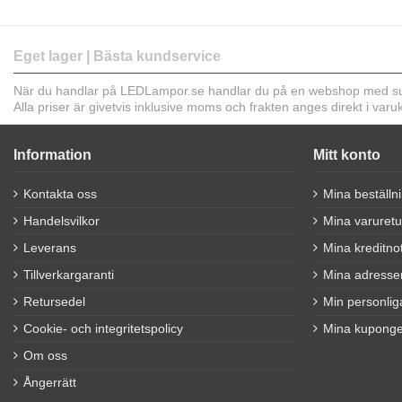
Eget lager | Bästa kundservice
När du handlar på LEDLampor.se handlar du på en webshop med sup
Alla priser är givetvis inklusive moms och frakten anges direkt i var
Information
Mitt konto
Kontakta oss
Mina beställn
Handelsvilkor
Mina varuretu
Leverans
Mina kreditno
Tillverkargaranti
Mina adresse
Retursedel
Min personlig
Cookie- och integritetspolicy
Mina kuponge
Om oss
Ångerrätt