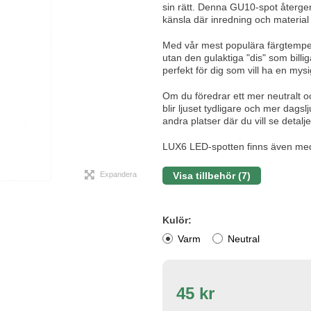
sin rätt. Denna GU10-spot återger
känsla där inredning och material 
Med vår mest populära färgtemper
utan den gulaktiga "dis" som billiga
perfekt för dig som vill ha en my
Om du föredrar ett mer neutralt o
blir ljuset tydligare och mer dagslju
andra platser där du vill se detaljer
LUX6 LED-spotten finns även med
Expandera
Visa tillbehör (7)
Kulör:
Varm
Neutral
45 kr