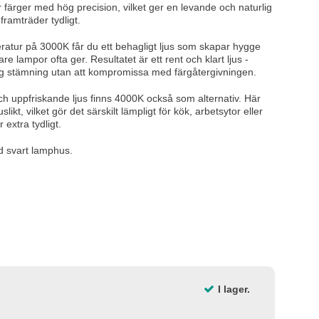
 färger med hög precision, vilket ger en levande och naturlig
framträder tydligt.
atur på 3000K får du ett behagligt ljus som skapar hygge
re lampor ofta ger. Resultatet är ett rent och klart ljus -
sig stämning utan att kompromissa med färgåtergivningen.
ch uppfriskande ljus finns 4000K också som alternativ. Här
slikt, vilket gör det särskilt lämpligt för kök, arbetsytor eller
 extra tydligt.
 svart lamphus.
I lager.